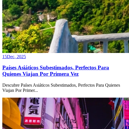
15
Dec
,
2025
Países Asiáticos Subestimados, Perfectos Para
Quienes Viajan Por Primera Vez
Descubre Países Asiáticos Subestimados, Perfectos Para Quienes
Viajan Por Primer
...