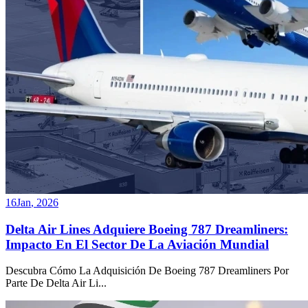
16
Jan
,
2026
Delta Air Lines Adquiere Boeing 787 Dreamliners:
Impacto En El Sector De La Aviación Mundial
Descubra Cómo La Adquisición De Boeing 787 Dreamliners Por
Parte De Delta Air Li
...