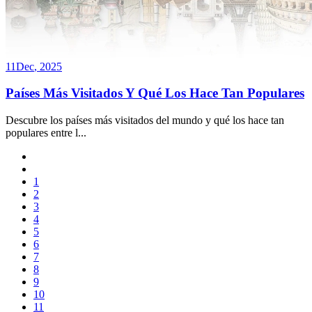
11
Dec
,
2025
Países Más Visitados Y Qué Los Hace Tan Populares
Descubre los países más visitados del mundo y qué los hace tan
populares entre l
...
1
2
3
4
5
6
7
8
9
10
11