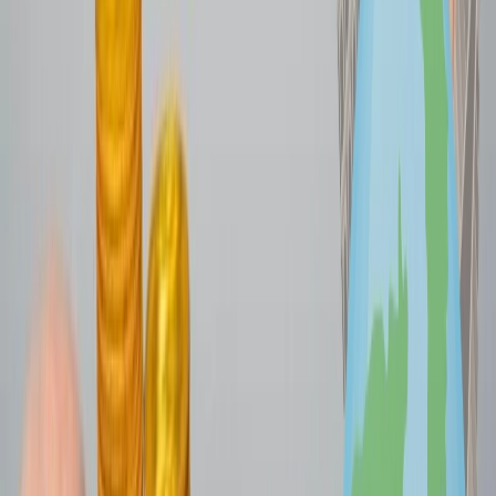
En caso de que seas una de las personas que piensan que los precios
de los coches en aplicaciones como Uber, Lyft u otras ofrecerán
coches a precios menores, es más una fantasía que la realidad.
Durante la Copa Mundial de la FIFA, las aplicaciones móviles de
coches compartidos activan la tarifa dinámica y multiplican sus
precios. Así que, en lugar de esto, debería usar los medios de
transporte público que ofrecen una gran variedad que incluye los
autobuses, trenes y metros. Adicionalmente, suele haber autobuses
dedicados exclusivamente para llegar a los lugares de eventos de la
FIFA.
Ignorar el espacio de aparcamiento
Los espacios dedicados cerca de los estadios para aparcar los coches
requieren una reserva con antelación, especialmente cuando el
espacio es limitado. Así que, si está viajando en su propio coche, lo
mejor es que realice la reserva de pase de estacionamiento con
antelación directamente desde el sitio web oficial de la FIFA.
Comprar desde otras plataformas
Las entradas de la Copa Mundial de la FIFA 2026 deben comprarse
directamente en el sitio web de la FIFA, ya que existe riesgo de
estafas y de pagar costos ocultos que pueden superar tu presupuesto.
Adicionalmente, algunas plataformas venden entradas falsas que no