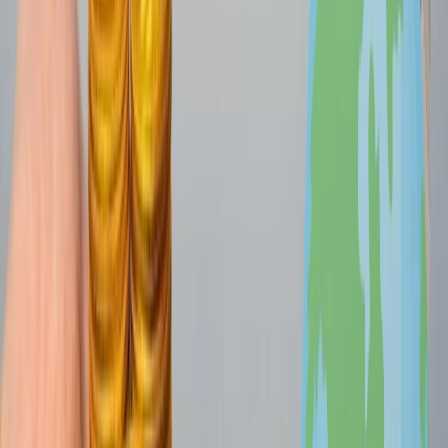
le permitirán el acceso a los estadios.
No entender los precios dinámicos
Se basa en la ley de la oferta y la demanda; los precios aumentan
automáticamente. Lo mismo ocurre de la FIFA, que usa la estrategia
de precios dinámicos, en la que los precios aumentan según la
demanda de un partido de un equipo. Así que, si está esperando
hasta el último minuto a que los precios bajen, debería dejar de
pensarlo porque los precios de las entradas de la FIFA solo subirán.
Comprar la comida en el estadio
Comprar la comida y la bebida en el estadio te costará mucho, lo
cual es un gasto innecesario. Así que, para evitarlo, lo mejor es que
compruebe las condiciones de las cosas permitidas porque algunos
estadios permiten llevar las bolsas transparentes y también permiten
llevar una botella vacía que puede rellenar cuantas veces quiera.
Comprar las camisetas de equipos
Es una gran sensación de vestir la camiseta de su equipo favorito,
pero comprarla directamente desde los estadios no es una buena
idea. Los precios de las camisetas de su equipo favorito serán el