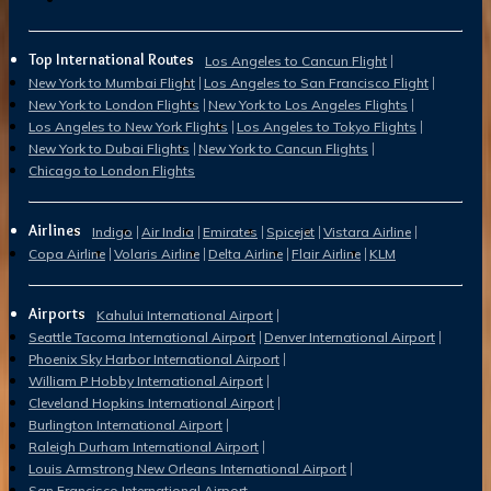
Top International Routes
Los Angeles to Cancun Flight
New York to Mumbai Flight
Los Angeles to San Francisco Flight
New York to London Flights
New York to Los Angeles Flights
Los Angeles to New York Flights
Los Angeles to Tokyo Flights
New York to Dubai Flights
New York to Cancun Flights
Chicago to London Flights
Airlines
Indigo
Air India
Emirates
Spicejet
Vistara Airline
Copa Airline
Volaris Airline
Delta Airline
Flair Airline
KLM
Airports
Kahului International Airport
Seattle Tacoma International Airport
Denver International Airport
Phoenix Sky Harbor International Airport
William P Hobby International Airport
Cleveland Hopkins International Airport
Burlington International Airport
Raleigh Durham International Airport
Louis Armstrong New Orleans International Airport
San Francisco International Airport