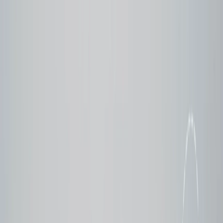
Flights
Hotels
Vacation
Car Rental
Transfers
Log in/Sign up
You have been redirected to
Travomint.com
based on your
location.
Go to Travomint.com instead.
Tabla de contenido
1
Guía de supervivencia viajera: cómo encontrar vuelos baratos
para la Copa Mundial de la FiFA 2026
2
10 Los trucos para ahorrar dinero en vuelos de la Copa
Mundial de la FIFA 2026
Volar en los aeropuertos secundarios