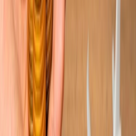
Los requisitos de los países anfitriones como Canadá, México y
Nueva York son diferentes, así que, compruébelo con antelación
antes de viajarlo.
¿Es mejor comprar vuelos de ida y vuelta o solo de ida ?
Los vuelos sencillos de solo ida ofrecen más flexibilidad que los de
ida y vuelta, así que, dependiendo de su preferencia, debería
seleccionar el vuelo de solo ida.
Atención al cliente 24/7
Cancelación
Experto en hoteles
Confirmación de reserva