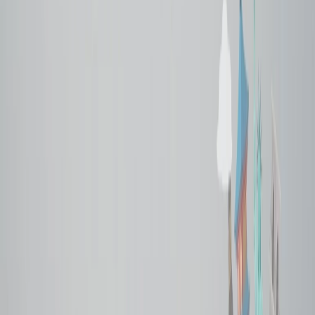
conocer trucos y consejos para ahorrar dinero en la Copa Mundial
de la FIFA 2026.
10 Los trucos para ahorrar dinero en
vuelos de la Copa Mundial de la FIFA
2026
Volar en los aeropuertos secundarios
Uno de los primeros y más importantes trucos para ahorrar dinero en
los vuelos es volar desde aeropuertos secundarios. Como la FIFA
tiene tres países anfitrionas: Canadá, México y Estados Unidos, los
aeropuertos principales o grandes estarán más ocupados, lo que
automáticamente ofrece la oportunidad a las aerolíneas para subir los
precios, así que, para evitar ese problema, debería explorar los
aeropuertos secundarios o alternativos que también están cerca de la
ubicación, pero ofrecen precios menores que los aeropuertos
principales.
Reservar en los tiempos menos populares
Para ahorrar dinero en los vuelos de la FIFA, debería hacer la
reserva en los momentos menos preferidos; pueden ser a