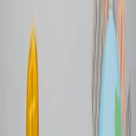
llegan al día siguiente. Normalmente, su costo es más bajo que el de
los vuelos del día. Así que, para obtener mejores descuentos o
billetes asequibles, debería volar a los países anfitriones en los
vuelos nocturnos.
Errores comunes que hacen que viajar a
la Copa Mundial de la FIFA sea caro
Seleccionar opciones no reembolsables
Uno de los errores más comunes que la mayoría de la gente comete
por las prisas es seleccionar las opciones de alojamiento no
reembolsables, especialmente cuando los precios son caros.
Seleccionar el alojamiento solo con base en las fechas del partido de
su equipo no es una opción inteligente, porque si tu equipo avanza
de ronda y se extienden las fechas, tendrás que buscar otras
opciones de alojamiento, con la posibilidad de que te cueste más de
lo que has planeado o de que no encuentres ninguna. Así que, antes
de confirmar su alojamiento, compruebe si el alojamiento es
reembolsable.
El uso de aplicaciones de transporte compartido