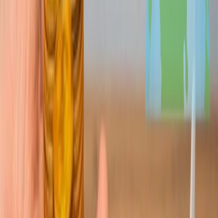
doble que los precios normales, así que lo mejor es que compre con
antelación directamente en las tiendas oficiales de la FIFA que puede
encontrar en las ciudades de los eventos.
No contratar con un seguro del viaje
El seguro de viaje es una de las cosas más importantes de llevar
durante los eventos de la Copa Mundial de la FIFA porque nadie
puede predecir las circunstancias imprevisibles, así que, para
ayudarte a recibir las compensaciones por los vuelos retrasados o los
billetes no reembolsables, la primera cosa que debes hacer es
comprar el seguro de viaje.
Conclusión
En resumen, si es uno de los amantes de la FIFA, pero con un
presupuesto rígido, no debe reprimirte de experimentarlo en vivo,
porque en este post puede usar uno de los trucos o todos para
encontrar los vuelos asequibles o baratos a los países anfitriones sin
preocuparse por el presupuesto. Espera que os guste la información
y os haya ayudado a encontrar los billetes asequibles para asistir al
partido de vuestro equipo favorito.
Preguntas frecuentes