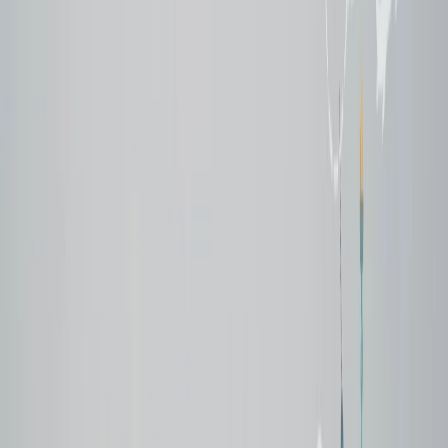
Home
/
Blogs de viajes
/
Guía de supervivencia viajera: cómo
encontrar vuelos baratos para la Copa Mundial de la FiFA 2026
Guía de supervivencia viajera: cómo
encontrar vuelos baratos para la Copa
Mundial de la FiFA 2026
20 Jun, 2026
By :
Travomint
Tabla de contenido
Consejos de viaje
Solicitar Llamada
Reservar Vuelo
El gran revuelo de la Copa Mundial de la FIFA 2026 no es un
asunto menor: aficionados de todo el mundo vienen para animar a
sus equipos favoritos en lo que promete ser uno de los momentos
más emocionantes de fútbol en vivo. Sin embargo, los costos de las
entradas, el alojamiento, la alimentación y el ocio son más altos
debido al impacto de la Copa Mundial de la FIFA, pero con un
presupuesto inteligente, puede ahorrar dinero en los vuelos y
disfrutar de la experiencia. Lee la información a continuación para