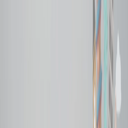
medianoche, en la madrugada o, a veces, temprano por la mañana.
Así que lo mejor es explorar los billetes en los horarios menos
populares; hay posibilidades de encontrar los mejores descuentos y
también ofertas.
las ciudades alternativas
El costo de los billetes y el alojamiento será más alto en las ciudades
anfitrionas, así que lo mejor es que viaje a una ciudad que esté más
cerca de las ciudades y, una vez que haya llegado, pueda usar el
transporte público para llegar a la ubicación real para ver la FIFA
2026. Por ejemplo, en lugar de llegar a Toronto, puede llegar a
Mississauga o Hamilton; en Nueva York, puede explorar opciones
en ciudades de Nueva Jersey, como Newark, Hoboken, Secaucus;
en Ciudad de México, puede explorar Toluca, Cuernavaca y más.
Viajar entre los días de la semana
Normalmente, los fines de semana atraen a muchas personas y
también son los más populares, lo que automáticamente aumenta los
precios de los vuelos, así que, para evitarlo, debería viajar entre los
días de la semana a los países anfitriones , por lo que,
independientemente de que el partido esté durante el fin de semana,
no tendrá que pagar el costo adicional. Por ejemplo, si su partido