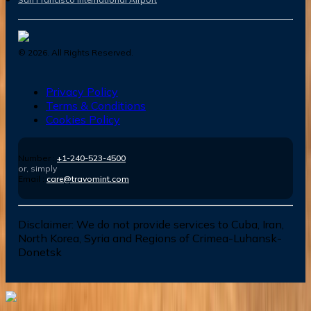
©
2026
. All Rights Reserved.
Privacy Policy
Terms & Conditions
Cookies Policy
Number :
+1-240-523-4500
or, simply
Email :
care@travomint.com
Disclaimer:
We do not provide services to Cuba, Iran,
North Korea, Syria and Regions of Crimea-Luhansk-
Donetsk