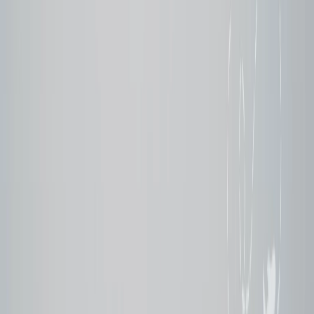
Reservar en los tiempos menos populares
las ciudades alternativas
Viajar entre los días de la semana
Canjear los puntos o las millas de aerolíneas
Reserva mediante las plataformas de OTA
Hacer una comparación de precios
Activar las alertas de tarifas
Considerar billetes de multiciudad
Volar en vuelos nocturnos
3
Errores comunes que hacen que viajar a la Copa Mundial de
la FIFA sea caro
Seleccionar opciones no reembolsables
El uso de aplicaciones de transporte compartido
Ignorar el espacio de aparcamiento
Comprar desde otras plataformas
No entender los precios dinámicos
Comprar la comida en el estadio
Comprar las camisetas de equipos
No contratar con un seguro del viaje
4
Conclusión
5
Preguntas frecuentes