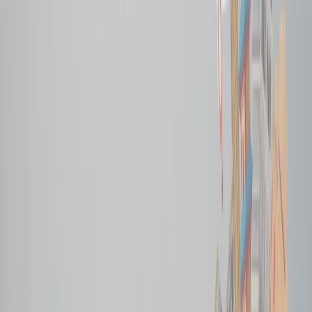
los precios de diferentes aerolíneas para que pueda seleccionar la
mejor que no solo cumpla con su presupuesto sino que también no
cobre cargos ocultos. Existe una variedad de plataformas que
ofrecen la comparación de los precios de una variedad de aerolíneas
en un lugar.
Activar las alertas de tarifas
El tiempo de la Copa Mundial de la FIFA es la oportunidad para que
las aerolíneas aumenten los precios, pero a veces, en los horarios
menos preferidos, bajan los precios, así que debería activar la alerta
que te enviará notificaciones cada vez que las aerolíneas bajen los
precios.
Considerar billetes de multiciudad
En caso de que quiera asistir a más de un partido, puede considerar
los billetes de multiciudad, con los que puede asistir a un partido en
una ciudad, pero regresar desde la otra. Al hacer la reserva de
multiciudad obtendrá los precios de billetes asequibles y baratos.
Volar en vuelos nocturnos
Los vuelos nocturnos son aquellos que despegan por la noche y