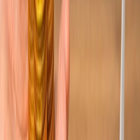
¿Cuándo debo reservar los billetes para la Copa Mundial de la FIFA
2026?
Para asistir a la Copa Mundial de la FIFA 2026, debería reservar los
billetes de inmediato aprovechando las ofertas de última hora o bien
reservarlos durante los días de semana para obtener mejores
descuentos.
¿Debo comprar el seguro del viaje?
Sí, debería comprar el seguro de viaje porque, debido a la alta
demanda, puede enfrentar retrasos o la cancelación de vuelo y solo
el seguro puede ayudarle a recibir la compensación.
¿A qué ciudad anfitriona de la Copa Mundial de la FIFA es más barato
volar?
Algunas de las ciudades que son más baratas para asistir a la Copa
Mundial de la FIFA incluyen, Ciudad de México, Atlanta, Los
Ángeles, Houston, Dallas y más.
¿Necesito diferentes documentos para entrar a los países anfitriones?