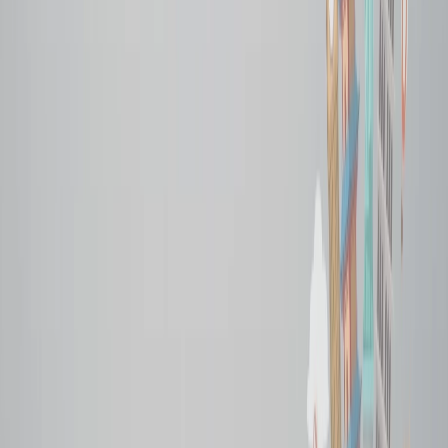
favorito es el sábado, debería viajar el lunes o el miércoles, cuando
los precios de los billetes serán menores que en la fecha del partido.
Canjear los puntos o las millas de aerolíneas
Uno de los mejores trucos que te ayudarán a conseguir los vuelos
económicos es canjear las millas o puntos que has acumulado para
comprar los billetes a los países anfitriones y también los puntos de
tarjeta de crédito que te ayudarán a obtener los descuentos en el
costo de los billetes.
Reserva mediante las plataformas de OTA
A veces los precios de los billetes pueden ser altos en las aerolíneas,
así que, en este caso, debería explorar las opciones de plataformas
de OTA que ofrecen los mejores descuentos y ofertas a los países
anfitriones sin superar su presupuesto. Una de las plataformas
destacadas de OTA es Travomint, que ofrece precios competitivos
en las tarifas de cientos de aerolíneas, junto con una asistencia
dedicada que te ayudará a conseguir los descuentos en la reserva.
Hacer una comparación de precios
Antes de confirmar los billetes, debería hacer una comparación entre