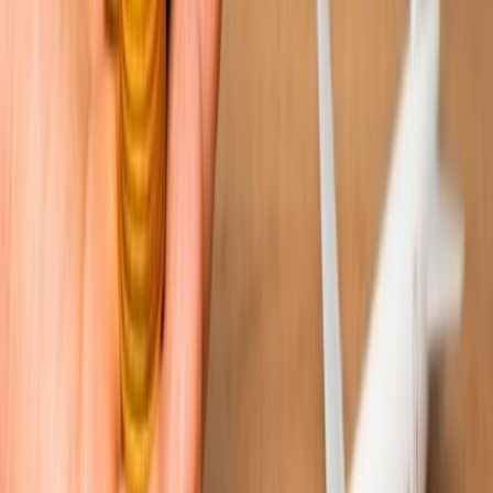
+1-240-523-4500
Recent Blogs de viajes
17 Jul, 2026
Adiós a las esperas: la magia de los chatbots en la
industria de viajes
29 Jun, 2026
10 cosas que hacer en Londres durante
Wimbledon 2026
04 Aug, 2026
Del ritmo al paraíso: guía para enamorarte de
Brasil
23 Jun, 2026
10 Errores Que Encarecen Los Viajes A La
Copa Mundial De La FIFA
22 Jun, 2026
La Copa Mundial de la FIFA: 10 Trucos Para
Cuidar tu Bolsillo
Blogs de viajes relacionados
25 Apr, 2024
¿Dónde consigo los vuelos más baratos?
04 Apr, 2024
¿Cuál es la aerolínea más barata de Estados
Unidos?
10 Apr, 2024
¿Qué día de la semana es más barato comprar
vuelos?
27 Aug, 2025
¿Cómo Encontrar Las Mejores Ofertas De
Vuelos Desde EE. UU. A Europa?
16 Apr, 2026
Tarifas Ocultas De Las Aerolíneas En Viajes
Internacionales Y Cómo Evitarlas