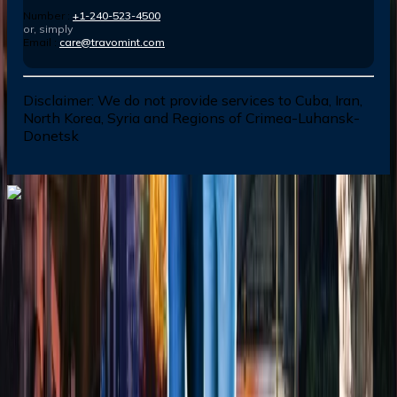
Number :
+1-240-523-4500
or, simply
Email :
care@travomint.com
Disclaimer:
We do not provide services to Cuba, Iran,
North Korea, Syria and Regions of Crimea-Luhansk-
Donetsk
Dial In for Bigger Savings: Exclusive Deals!
+1-240-523-4500
+1-240-523-4500
Contact us