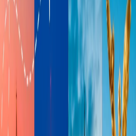
beneficios antes de embarcarse en un avión. Primera clase de avión
es mas expansiva clase de la aerolinea que otras clases en que los
pasajeros consigue los servicios especiales como lujosa comodidad,
los asientos con extra espacio, servicio personalizada, burbujeó
servido antes del despegue, cena gourmet, prioridad en check-in y
mucho mas. La clase ofrece mas alto nivel de comodidad y
conveniencia.
Los beneficios de primera clase en un avión
Muchos de los pasajeros tiene la pregunta vale la pena viajar en
primera clase en un avión, entonces puede ver los beneficios
adelante:
Servicio premium
Los pasajeros de primera clase recibe atención personalizada con el
auxiliar de vuelo dedicado que ofrece servicio del momento cuando
se embarca en el vuelo. Los pasajeros consiguen los servicios como
el vino complementario, un sinfín de deliciosos aperitivos y bebidas,
toalla caliente, bolsas de aseo y mucho mas. Los asientos de primera
clase son reclinables, puede convertirse en la cama completamente
para volar cómodamente con la aerolinea.
La franquicia de equipaje