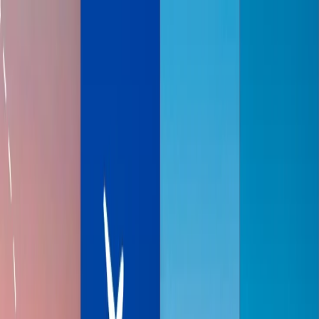
Flights
Hotels
Vacation
Car Rental
Transfers
Log in/Sign up
You have been redirected to
Travomint.com
based on your
location.
Go to Travomint.com instead.
Tabla de contenido
1
¿Vale la pena viajar en 1ª clase en un avión?
2
Vale la pena viajar en primera clase en un avión?
Los beneficios de primera clase en un avión
3
Por qué primera clase de la aerolinea es muy expansivo?