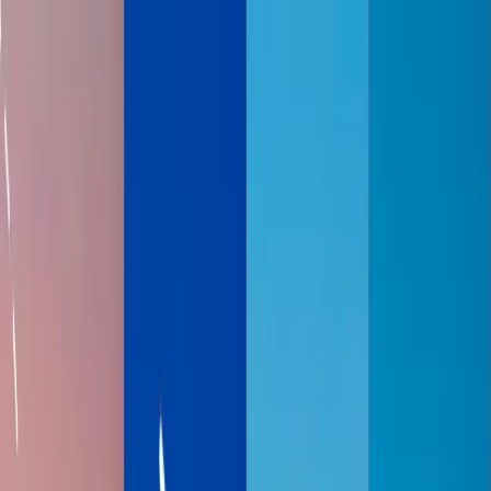
Flights
Hotels
Vacation
Car Rental
Transfers
Log in/Sign up
You have been redirected to
Travomint.com
based on your
location.
Go to Travomint.com instead.
Tabla de contenido
1
Una Guía Informativa en SkyMiles Delta Airlines
2
Las formas de ganar las millas de SkyMiles
Ganar las millas por volar con Delta o su aerolinea
compañera
Ganar las millas por usar la tarjeta de crédito de Delta