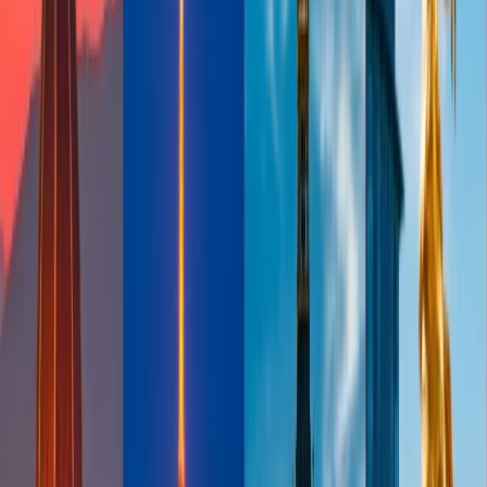
Ahora, entra sus detalles basic que incluye su nombre,
apellido, edad etc
Haga clic en siguiente y añade los detalles de contacto
Establece una contraseña y acepta con los términos e
condiciones
Despues de completar el proceso, elige la opcion de
'presentar'
La estada elite de SkyMiles
La estada elite de SkyMiles es conocida como programa Medallion
que tiene cuatro niveles que son Plato, Oro, Platino y Diamante. Las
millas de SkyMiles le ayudará a usted en ganar el estado de
Medallion. Depende en la estada elite, usted puede disfrutar numeras
de las ventajas. Verifique las ventajas que puede esperar de la
aerolinea a continuación:
Plato Medallion
:
Franquicia de primero equipaje facturado gratis
Prioridad de check-in
Prioridad de embarcarse
Seleccione de asiento preferido
Estado de Cinco Estrella en Programa de Hertz Gold