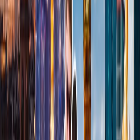
Para acceder a la página de Transfer Miles y añadir su receptor
querido, puede transferir las millas. Puede añadir hasta 4 receptores
diferentes por una transacción.
Cuanto cuesta para transferir las millas de SkyMiles?
Para transferir las millas de SkyMiles, usted requiere pagar $0.01
por cada milla y $30 por transacción. También usted tiene que pagar
los impuestos y requisitos.
¿Cómo puedo comprar las millas de SkyMiles?
Para comprar las millas de SkyMiles, usted tiene que visitar la
sección de 'comprar millas' en la página de SkyMiles e añadir los
números de millas que quiere añadir.
¿Cuántas millas puedo comprar por mi cuenta de SkyMiles?
Puede comprar hasta 6000 millas por su cuenta de SkyMiles cada
año. Es el máximo límite de comprar las millas.
¿Puedo dar las millas de SkyMiles como un regalo?