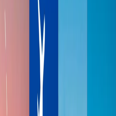
Ganar las millas de SkyMiles por no aerolinea socia
Comprar las millas de SkyMiles
3
La redención de millas de SkyMiles
4
El proceso de unir la programa de SkyMiles
5
La estada elite de SkyMiles
Plato Medallion:
Oro Medallion:
Platino Medallion:
Diamante Medallion:
6
Preguntas frecuentes
Home
/
Blogs de viajes
/
Una Guía Informativa en SkyMiles Delta
Airlines
Una Guía Informativa en SkyMiles Delta
Airlines
18 Sep, 2025
By :
Travomint