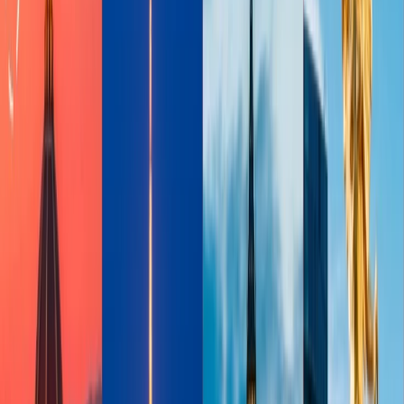
La redención de millas de SkyMiles
Las millas de SkyMiles puede redimir en varios servicios que
incluye:
Reservar el vuelo de Delta y aerolineas socias de la aerolinea
Reservar las paquetes de viaje de Delta
Reservar el vuelo y coche réntales
Actualizar la cabina de vuelo
Comprar las tarjetas de regalo de Delta
Redimir las millas en las tiendas de socia minorista
Donar las millas a varios caridades
El proceso de unir la programa de
SkyMiles
Es gratis unirse al programa SkyMiles. Para unir la programa de
Delta Airlines y ser el miembro de SkyMiles, entonces sigue los
pasos adelante:
Abre el sitio web de Delta y elige la opcion de 'SkyMiles'
Seleccione la opcion de 'unir SkyMiles'