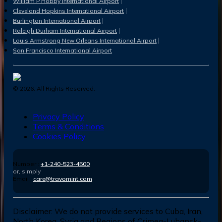
William P Hobby International Airport
Cleveland Hopkins International Airport
Burlington International Airport
Raleigh Durham International Airport
Louis Armstrong New Orleans International Airport
San Francisco International Airport
©
2026
. All Rights Reserved.
Privacy Policy
Terms & Conditions
Cookies Policy
Number :
+1-240-523-4500
or, simply
Email :
care@travomint.com
Disclaimer:
We do not provide services to Cuba, Iran,
North Korea, Syria and Regions of Crimea-Luhansk-