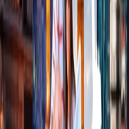
Cancelación
Experto en hoteles
Confirmación de reserva
+1-240-523-4500
Recent Blogs de viajes
24 Jun, 2026
Wimbledon 2026: la guía completa para
planificar tu viaje al Grand Slam
17 Jul, 2026
Adiós a las esperas: la magia de los chatbots en la
industria de viajes
23 Jun, 2026
10 Errores Que Encarecen Los Viajes A La
Copa Mundial De La FIFA
29 Jun, 2026
10 cosas que hacer en Londres durante
Wimbledon 2026
04 Aug, 2026
Del ritmo al paraíso: guía para enamorarte de
Brasil
Blogs de viajes relacionados
24 Jun, 2026
Wimbledon 2026: la guía completa para
planificar tu viaje al Grand Slam
22 Jun, 2026
La Copa Mundial de la FIFA: 10 Trucos Para
Cuidar tu Bolsillo