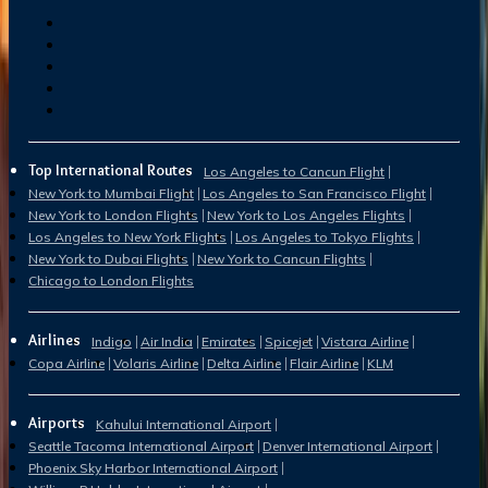
Top International Routes
Los Angeles to Cancun Flight
New York to Mumbai Flight
Los Angeles to San Francisco Flight
New York to London Flights
New York to Los Angeles Flights
Los Angeles to New York Flights
Los Angeles to Tokyo Flights
New York to Dubai Flights
New York to Cancun Flights
Chicago to London Flights
Airlines
Indigo
Air India
Emirates
Spicejet
Vistara Airline
Copa Airline
Volaris Airline
Delta Airline
Flair Airline
KLM
Airports
Kahului International Airport
Seattle Tacoma International Airport
Denver International Airport
Phoenix Sky Harbor International Airport