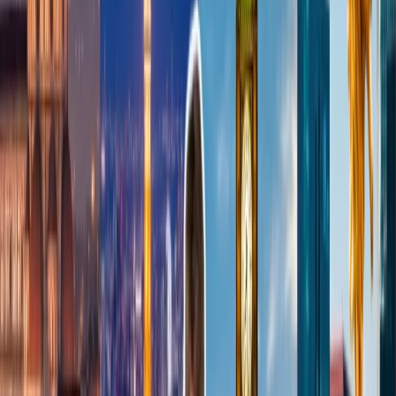
Diamante Medallion:
Todas las ventajas de Platino Medallion
4 certificado de actualizar global
Regla estado de Oro Medallion a 2 miembros
$350 vale de viaje por paquete de viaje
$500 Delta Vacations Experience (vuelos+hoteles)
$2000 Medallion Qualification Dollars adelante el siguiente
ano
CLEAR elogiosa
Premium Servicio en el aeropuerto
Dedicado centro de contacto
Estado de elite plus de SkyTeam
Por unir el programa de lealtad de Delta Airlines, puede hacer su
viaje más suave. Delta Airlines lo hace muy fácil de ganar las millas
e redimirlas en varios cosas incluye vuelo, hotel y coche réntales. En
adición, la aerolínea tiene la asociación con varias aerolíneas, así que
usted será una buena opción de volar e ganar las millas de SkyMiles.
Preguntas frecuentes
¿Cómo transferir las millas de SkyMiles?