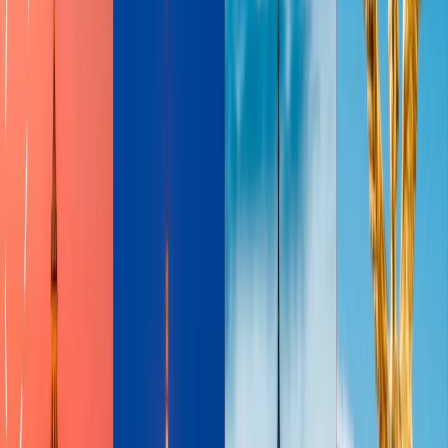
Delta SkyMiles Blue American Express Card: 2 millas por
cada dólar gasto para reservar el vuelo de Delta y aerolíneas
socias y 1 milla en todas las otras compras.
Delta SkyMiles Gold American Express Card: 2 millas por
cada dólar gasta en Delta y 1 milla en todas las otras
compras.
Delta SkyMiles Platinum American Express Card: 3 millas
por cada dólar gasto en Delta y 2 millas en todas las otras
compras.
Delta SkyMiles Reserve American Express Card: 3 millas por
cada dólar gasta en Delta y 1 milla en todas las otras compras.
Ganar las millas de SkyMiles por no aerolinea socia
Aparte de aerolíneas, Delta también tiene la asociación con hoteles,
compañías de coches rentales, cenar, compras, los caminos de Uber
y Uber Eats. En cada sector, usted ganará las millas de SkyMiles.
Comprar las millas de SkyMiles
Usted también tiene la opción de comprar las millas de SkyMiles por
el sitio web de Delta. SkyMiles cuesta 3.5 cents apiece, cuando
usted compra.