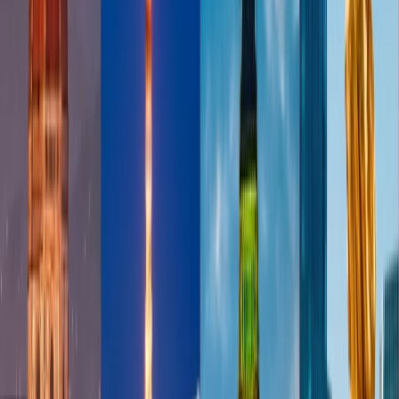
Rewards
Prioridad en la lista de espera
Estada elite de SkyTeam
Prioridad de soporte al cliente
Oro Medallion:
Todas las ventajas de Plato Medallion
Asiento preferido elogiosa
Actualización de cabina
Franquicia de primero equipaje facturado gratis
Acceso de salón de Delta
Platino Medallion:
Todas las ventajas de Oro Medallion
$300 vale de viaje por paquete de viaje
$400 Delta Vacations Experience (vuelos+hoteles)
Regla estado de Plato Medallion a 2 miembros
Actualización de cabina ilimitado
Acceso de salón de SkyTeam
Ventajas de coche con Hertz
Estado de elite plus de SkyTeam
Dedicado linea de contacto