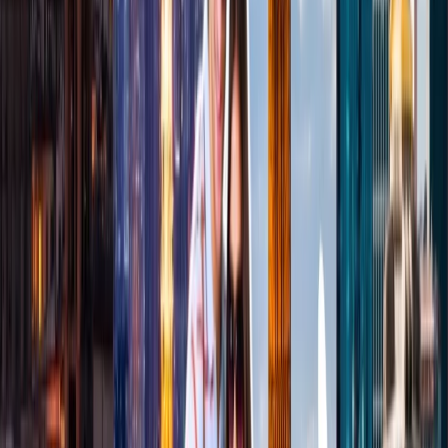
Sí, usted puede dar las millas de SkyMiles como un regalo. Usted
solo tiene que entrar el nombre y número de Skymiles de receptor de
regalo en la sección de 'Regalo SkyMiles'.
¿Cuántas millas de SkyMiles puede transferir?
Usted puede transferir un máximo de 150,000 millas por su cuenta
cada año; sin embargo, 300,000 millas es un número máximo de
recibir las millas en la cuenta de SkyMiles.
¿Puedo cancelar la membresía de SkyMiles?
Sí, usted puede cancelar la membresía de SkyMiles por presentar la
solicitud bajo "otras solicitudes de SkyMiles" en la página de
contacto de la aerolínea.
Atención al cliente 24/7