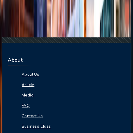
04 Aug, 2026
Del ritmo al paraíso: guía para enamorarte de
Brasil
17 Jul, 2026
Adiós a las esperas: la magia de los chatbots en la
industria de viajes
25 Jul, 2026
De Italia a Japón: 10 destinos icónicos que son
merecen la pena explorar
About
About Us
Article
Media
FAQ
Contact Us
Business Class