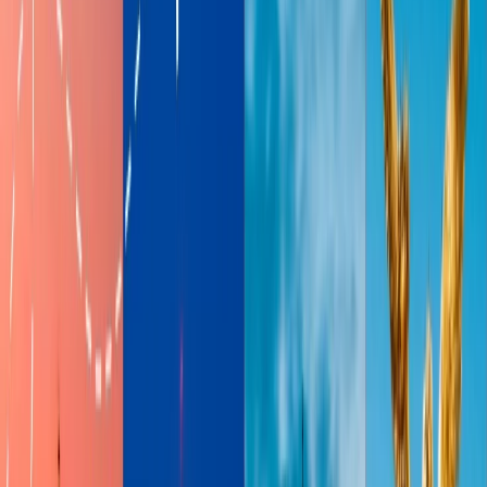
SkyTeam, así que puede ganar las millas por volar con cualquier
aerolínea que es un miembro de la alianza. Si tiene un vuelo
conectado como su primer vuelo es Delta y su segundo vuelo es Air
France, usted ganará las millas en ambos vuelos. Depende de cuánto
usted gasta en la aerolínea y su estado de membresía, usted ganará
las millas.
Por membresía Basic SkyMiles: ganará 5 millas por cada
dólar
Por Silver Medallion: ganará 7 millas por cada dólar
Por Gold Medallion: ganará 8 millas por cada dólar
Por Platino Medallón: ganará 9 millas por cada dólar
Por Diamond Medallion: ganará 11 millas por cada dólar
Ganar las millas por usar la tarjeta de crédito de
Delta
Delta Airlines ofrece la tarjeta de crédito co-marcada con American
Express. Una de mis preferidas tarjetas de crédito de la aerolínea es
Delta SkyMiles Gold American Express Card que ofrece 2 millas
por cada dólar gastado. Cuando reserva el vuelo de la aerolínea con
esta tarjeta, usted conseguirá el primer equipaje facturado gratis.
También ganará 80,000 pluses de bienvenido después de gastar
$3000. Puede ver los números de millas que ganará y otras ventajas
de otras tarjetas de crédito de Delta.