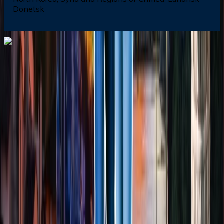
Donetsk
Dial In for Bigger Savings: Exclusive Deals!
+1-240-523-4500
+1-240-523-4500
Contact us