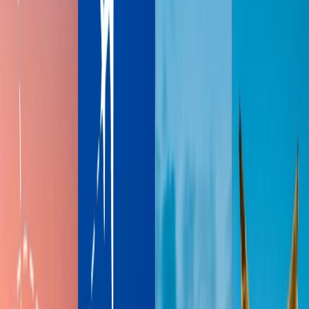
Tabla de contenido
Consejos de viaje
Solicitar Llamada
Reservar Vuelo
Delta SkyMiles es el programa de lealtad de Delta Air Lines que
ofrece las millas como un premio a sus miembros cada vez que
vuelan con la aerolínea. SkyMiles es considerada uno de los grandes
programas de lealtad en Norteamérica y globalmente. Las millas de
SkyMiles también pueden ganar por volar con las aerolíneas de
SkyTeam. Las millas de Delta Airlines nunca expiran, lo que es una
bendición para los volantes que no siempre vuelven. Aquí cubrimos
toda la información necesaria de ganar las millas de SkyMiles,
redención, estada elite y mucho más.
Las formas de ganar las millas de
SkyMiles
Ganar las millas por volar con Delta o su aerolinea
compañera
Volar con Delta Airlines o con su aerolínea socia es la forma más
fácil de ganar las millas de SkyMiles. Delta es un miembro de