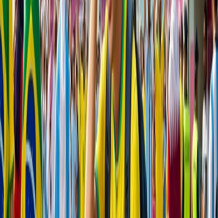
Las millas será deducir de su cuenta automáticamente para
reservar su vuelo
Confirma el proceso de reservación por seguir las
instrucciones muestra en la pantalla
Una vez el proceso es completado, recibirá el correo de
confirmación de reservación de TAP Airline dentro unos pocos
minutos. Si enfrenta algún problema, conecta con el agente marca al
número que es 351 211234400 que sirve su servicio las 24 horas
todos los días.
Atención al cliente 24/7
Cancelación
Experto en hoteles
Confirmación de reserva