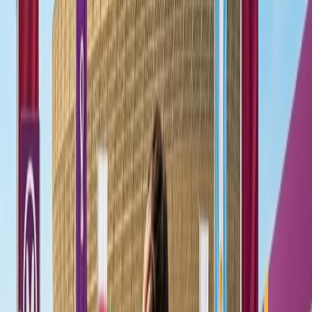
Sí, TAP Airlines también tiene la programación de viajero frecuente
para los pasajeros que vuelan con la aerolínea frecuentemente. Los
miembros de la programación consiguen muchos benéficos como el
descuento en la reservación, actualizar la clase por gratis, etc. Para
ser el miembro de la membresía de programación de la aerolínea no
tiene que pagar los cargos. Los programas tienen tres tipos de estado
que requiere diferente monto. Aquí se encuentra la información
necesaria para ser el miembro de programación de lealtad, usar las
millas, etc.
Los tipos de estados de programación de la
aerolínea:
TAP Miles&Go Silver
: el monto que require para lograr el nivel es
30,000 millas
TAP Miles&Go Gold:
el monto que requiere pagar lograr el nivel
es 70,000
TAP Miles&Go Navigator
: el monto que requiere pagar logar el
nivel es 125,000
Los beneficios de programación de lealtad de TAP
Portugal