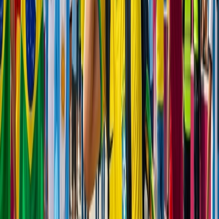
+1-240-523-4500
Recent Blogs de viajes
22 Jun, 2026
La Copa Mundial de la FIFA: 10 Trucos Para
Cuidar tu Bolsillo
04 Aug, 2026
Del ritmo al paraíso: guía para enamorarte de
Brasil
23 Jun, 2026
10 Errores Que Encarecen Los Viajes A La
Copa Mundial De La FIFA
29 Jun, 2026
10 cosas que hacer en Londres durante
Wimbledon 2026
24 Jun, 2026
Wimbledon 2026: la guía completa para
planificar tu viaje al Grand Slam
Blogs de viajes relacionados
22 Jun, 2026
La Copa Mundial de la FIFA: 10 Trucos Para
Cuidar tu Bolsillo
29 Jun, 2026
10 cosas que hacer en Londres durante
Wimbledon 2026
04 Aug, 2026
Del ritmo al paraíso: guía para enamorarte de
Brasil
17 Jul, 2026
Adiós a las esperas: la magia de los chatbots en la