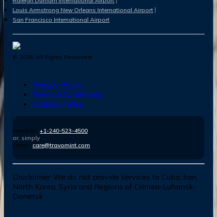
Raleigh Durham International Airport
Louis Armstrong New Orleans International Airport
San Francisco International Airport
©
2026
. All Rights Reserved.
Privacy Policy
Terms & Conditions
Cookies Policy
Number :
+1-240-523-4500
or, simply
Email :
care@travomint.com
Disclaimer:
We do not provide services to Cuba, Iran,
North Korea, Syria and Regions of Crimea-Luhansk-
Donetsk