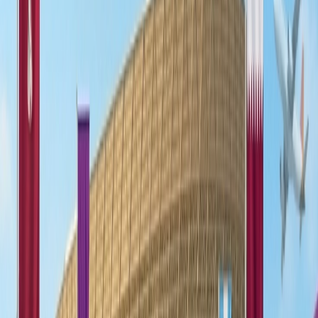
TAP Miles&Go Silver:
TAP Miles&Go Gold
TAP Miles&Go Navigator
3
¿Como remedir las millas de TAP Airlines?
Home
/
Blogs de viajes
/
¿Tap Airlines tiene un programa de viajero
frecuente?
¿Tap Airlines tiene un programa de
viajero frecuente?
23 Jul, 2024
By :
Travomint
Tabla de contenido
Consejos de viaje
Solicitar Llamada
Reservar Vuelo
¿TAP Airlines tiene una programa de
viajero frecuente?