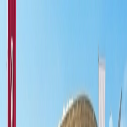
Flights
Hotels
Vacation
Car Rental
Transfers
Log in/Sign up
You have been redirected to
Travomint.com
based on your
location.
Go to Travomint.com instead.
Tabla de contenido
1
¿Tap Airlines tiene un programa de viajero frecuente?
2
¿TAP Airlines tiene una programa de viajero frecuente?
Los tipos de estados de programación de la aerolínea:
Los beneficios de programación de lealtad de TAP
Portugal