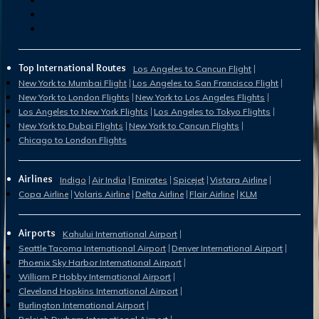
Top International Routes
Los Angeles to Cancun Flight
New York to Mumbai Flight
Los Angeles to San Francisco Flight
New York to London Flights
New York to Los Angeles Flights
Los Angeles to New York Flights
Los Angeles to Tokyo Flights
New York to Dubai Flights
New York to Cancun Flights
Chicago to London Flights
Airlines
Indigo
Air India
Emirates
Spicejet
Vistara Airline
Copa Airline
Volaris Airline
Delta Airline
Flair Airline
KLM
Airports
Kahului International Airport
Seattle Tacoma International Airport
Denver International Airport
Phoenix Sky Harbor International Airport
William P Hobby International Airport
Cleveland Hopkins International Airport
Burlington International Airport