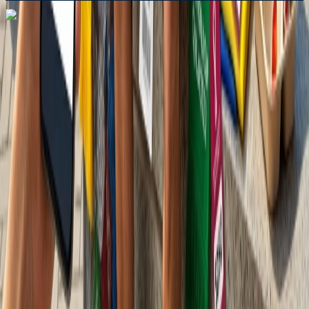
Dial In for Bigger Savings: Exclusive Deals!
+1-240-523-4500
+1-240-523-4500
Contact us
Dial In for Bigger Savings: Exclusive Deals!
+1-240-523-4500
Instant Response
Multilingual Support
24/7 Quick