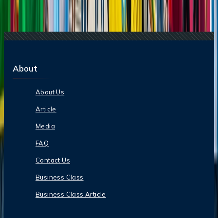
industria de viajes
23 Jun, 2026
10 Errores Que Encarecen Los Viajes A La
Copa Mundial De La FIFA
About
About Us
Article
Media
FAQ
Contact Us
Business Class
Business Class Article