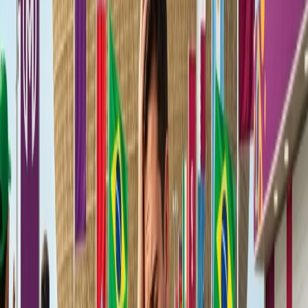
TAP Miles&Go Silver:
Consigue 25% extra millas y extra plus
Consigue premium check-in en el aeropuerto
Seleccione el asiento segun su preferencia
El acceso de salón
TAP Miles&Go Gold
Consigue 50% extra millas y extra plus
Puede reservar el asiento cómodo con extra espacio sin pagar
tarifa extra
El compañero del pasajero también consigue el descuento en
reservar el vuelo
El miembro de Gold, puede llevar extra equipaje sin pagar la
tarifa extra
No hay fecha de caducidad de las millas
Puede reprogramar su vuelo en el mismo día de viaje
programado sin pagar la tarifa
TAP Miles&Go Navigator
Puede actualizar su vuelo en la clase business por gratis