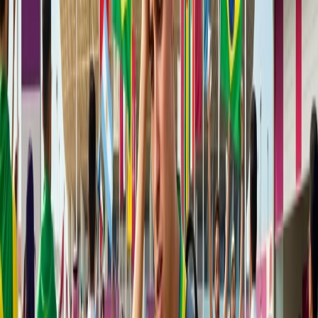
Consigue el servicio de wifi por gratis en viaje corto y largo
El acceso de salón y la prioridad de check-in y embarcarse en
el vuelo
Reserva ele asiento por gratis
Gana 50% extra millas y plus
¿Como remedir las millas de TAP
Airlines?
Los volantes pueden remedirse los puntos de viaje o millas para
reservar el vuelo de la aerolínea. Puede ver la forma mencionada a
continuación para usar las millas para reservar el vuelo:
Visita la página web de TAP Airlines y haga clic en la sección
de "reserva'.
Ahora, grifo en la sección del tipo del viaje, entra el nombre
del aeropuerto de salida y llegada y la fecha cuando desea
volar '
En el siguiente paso, seleccione los números de los pasajeros
y grifo en redimir las millas y grifo en buscar los vuelos
Segun sus detalles de viaje, elige el vuelo, segun su
preferencia
Ahora en la página de pago, entra el número de su membresía
y seleccionar la opción de usar las millas