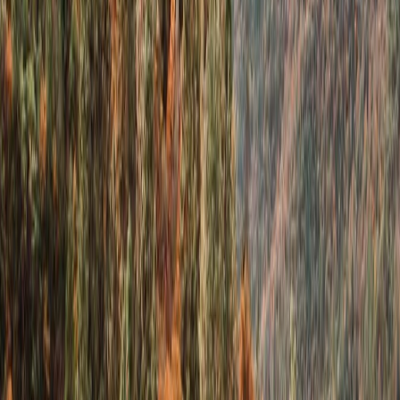
EE.UU., pero el precio varía según la aerolínea.
Consejos y trucos para viajar en avión
dentro de Estados Unidos
Hay mucho truco y consejos para viajar en Estados Unidos para
obtener los vuelos baratos en doméstica.
Reserva los vuelos antelación:
Reserva el vuelo lo antes posible para obtener las mejores ofertas y
descuentos en el vuelo a Estados Unidos de las aerolíneas. Tienes
reservar el vuelo al menos 3 a 4 semanas antes de la salida de vuelo.
Llegar pronto al aeropuerto:
Debe llegar al aeropuerto con antelación a la hora de salida de su
vuelo. Esto le permitirá pasar el control de seguridad y embarcar en
el avión.
Antes de viajar o acudir al aeropuerto, debe preparar sus
documentos de viaje.