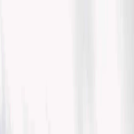
Flights
Hotels
Vacation
Car Rental
Transfers
Log in/Sign up
You have been redirected to
Travomint.com
based on your
location.
Go to Travomint.com instead.
Tabla de contenido
1
¿Que son los vuelo nacionales en EE.UU?
2
¿Qué son los vuelo nacionales en EE.UU?
3
La aerolínea vuelan nacionales en Estados Unidos
American Airlines :