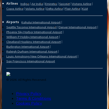
Airlines
Indigo
Air India
Emirates
Spicejet
Vistara Airline
Copa Airline
Volaris Airline
Delta Airline
Flair Airline
KLM
Airports
Kahului International Airport
Seattle Tacoma International Airport
Denver International Airport
Phoenix Sky Harbor International Airport
William P Hobby International Airport
Cleveland Hopkins International Airport
Burlington International Airport
Raleigh Durham International Airport
Louis Armstrong New Orleans International Airport
San Francisco International Airport
©
2026
. All Rights Reserved.
Privacy Policy
Terms & Conditions
Cookies Policy