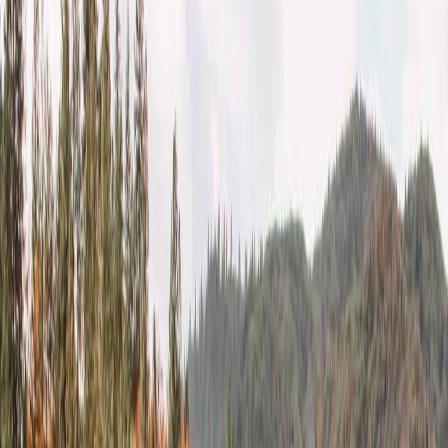
Alaska Airlines es la quinta aerolínea de Norteamérica, que es
famoso por sus servicios e instalaciones. Opera una red de destinos
doméstica e internacionales. Esta aerolínea vuela a más de 100
destinaos nacionales y su principal centro de operaciones es el
aeropuerto internacional de Seattle Tacoma.
United Airline:
Esta aerolínea es una de las mayores de Estados Unidos y del
mundo. Opera principalmente desde sus ocho centros de
operaciones, siendo Chicago -O hare el que tiene el mayor número
de vuelos diarios. United Airlines tiene sede en la Willis Towers de
Chicago (Illinois) y opera vuelos a 238 destinos nacionales.
Las cosas que necesita para viajar en
avión en Estados Unidos
Es muy importante que conozco las cosas que debe necesitar para
viajar en avión en Estados Unidos. Puedes comprobar requisitos que
debe tener en cuenta.
Pasaporte: