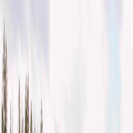
American Airlines es una de las mayores aerolíneas de Estados
Unidos y ofrece vuelos a numerosos destinos domésticos. Esta
aerolínea vuela a 270 destinos domésticos y ofrece los mejores
servicios e instalaciones a bordo, donde los pasajeros pueden
reservar fácilmente el vuelo y disfrutar del viaje.
Delta Airlines :
Delta Airlines es también la mayor aerolínea de Estados Unidos, con
sede en Atlanta (Georgia, Estados Unidos). Esta aerolínea opera
unos 9 centros en domesticable y conexión a muchos aeropuertos.
Puedes elegir esta aerolínea para viajar dentro de Estados Unidos y
obtener la gran cantidad de ventajas a bordo.
JetBlue Airways:
Esta Aerolínea es una de las principales aerolínea de bajo coste de
Estados Unidos, con sede en la ciudad de Long Island (Estados
Unidos). Ópera más de 500 vuelos diarios y sirve 30 destinos
nacionales en Estados Unidos. JetBlue opera en numerosos
aeropuertos en este país.
Alaska Airlines: