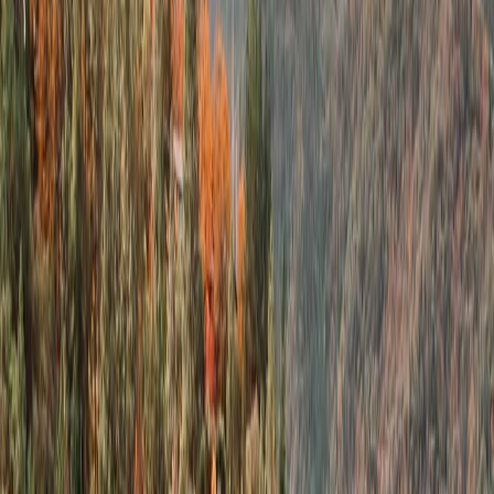
Necesita un pasaporte para viajar por Estados Unidos. El pasaporte
debe tener validez de 6 meses. Es un documento de Identidad válido
expedido por Estados Unidos y debe llevarse consigo en el
aeropuerto.
Certificado Sanitario:
Deberá llevar consigo su certificado sanitario cuando viaje por
Estados Unidos.
Tarjeta de embarque:
Tener llevar consigo su tarjeta de embarque para viajar en avión
dentro de Estados Unidos
Equipaje:
La mayoría de las aerolíneas suelen establecer un límite de equipaje
de mano y un objeto personal, como; bolsa de mano, una cámara o
un ordenador portátil, por pasajeros.
Equipaje facturado:
También puedes llevar equipaje facturado en su viaje en avión por