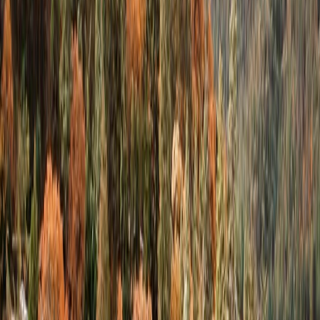
Atención al cliente 24/7
Cancelación
Experto en hoteles
Confirmación de reserva
+1-240-523-4500
Recent Blogs de viajes
22 Jun, 2026
La Copa Mundial de la FIFA: 10 Trucos Para
Cuidar tu Bolsillo
25 Jul, 2026
De Italia a Japón: 10 destinos icónicos que son
merecen la pena explorar
29 Jun, 2026
10 cosas que hacer en Londres durante
Wimbledon 2026
24 Jun, 2026
Wimbledon 2026: la guía completa para
planificar tu viaje al Grand Slam