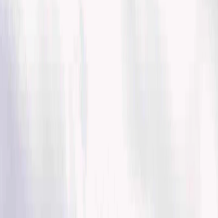
Delta Airlines :
JetBlue Airways:
Alaska Airlines:
United Airline:
4
Las cosas que necesita para viajar en avión en Estados Unidos
Pasaporte:
Certificado Sanitario:
Tarjeta de embarque:
Equipaje:
Equipaje facturado:
5
Consejos y trucos para viajar en avión dentro de Estados
Unidos
Reserva los vuelos antelación:
Llegar pronto al aeropuerto:
Home
/
Blogs de viajes
/
¿Que son los vuelo nacionales en EE.UU?
¿Que son los vuelo nacionales en EE.UU?
06 Mar, 2024
By :
Travomint
Tabla de contenido