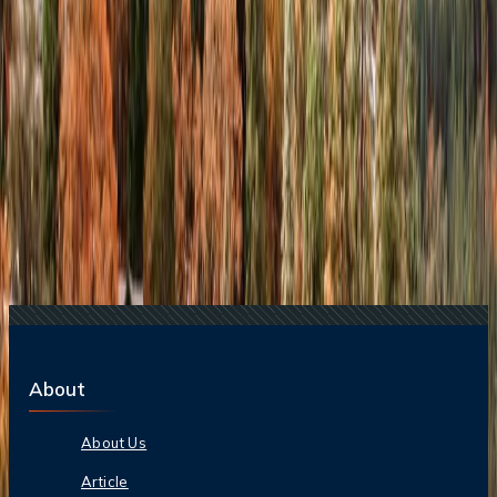
23 Jun, 2026
10 Errores Que Encarecen Los Viajes A La
Copa Mundial De La FIFA
Blogs de viajes relacionados
25 Aug, 2025
De EE. UU. A Sudamérica: Las Mejores
Ciudades Para Visitar Con Un Presupuesto Ajustado
27 Aug, 2025
¿Cómo Encontrar Las Mejores Ofertas De
Vuelos Desde EE. UU. A Europa?
25 May, 2026
Las Mejores Escapadas Invernales De Estados
Unidos En Todo El Mundo
10 Oct, 2025
Una Guía Completa de Kalahari Resorts &
Conventions
27 Jun, 2025
10 Pueblos Pequeños De Estados Unidos Con
Gran Impacto Cultural
About
About Us
Article