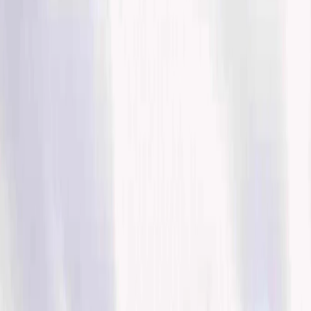
Consejos de viaje
Solicitar Llamada
Reservar Vuelo
¿Qué son los vuelo nacionales en EE.UU?
Viajar a cualquier destino en Estados Unidos y elegir el avión para
llegar a otras ciudades es la mejor opción para usted. Si Quieres ir en
un viaje dentro de Estados Unidos y la búsqueda de los vuelos
doméstica, por lo que puedes ir a través del artículo donde se puede
elegir las aerolíneas preferidas, obtener los servicios brillantes.
La aerolínea vuelan nacionales en Estados
Unidos
En Estados Unidos hay muchas aerolíneas que vuelan dentro del
país y conectan varias ciudades y estados. Si quieres reservar un
vuelo nacional en EE.UU. Puedes consultar la siguiente lista de
aerolíneas que podrás elegir fácilmente según tu presupuesto.
American Airlines :