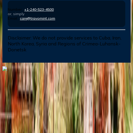
Number :
+1-240-523-4500
or, simply
Email :
care@travomint.com
Disclaimer:
We do not provide services to Cuba, Iran,
North Korea, Syria and Regions of Crimea-Luhansk-
Donetsk
Dial In for Bigger Savings: Exclusive Deals!
+1-240-523-4500
+1-240-523-4500
Contact us