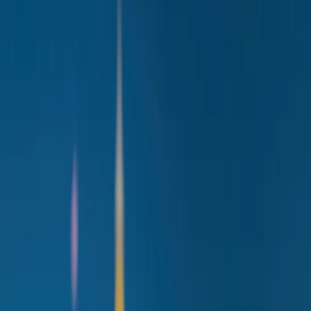
Flights
Hotels
Vacation
Car Rental
Transfers
Log in/Sign up
You have been redirected to
Travomint.com
based on your
location.
Go to Travomint.com instead.
Tabla de contenido
1
¿Qué estaciones de esquí son perfectas para una acogedora
fiesta de Navidad?
2
Las estaciones perfectas de esquí para una acogedora fiesta de
Navidad
Levi