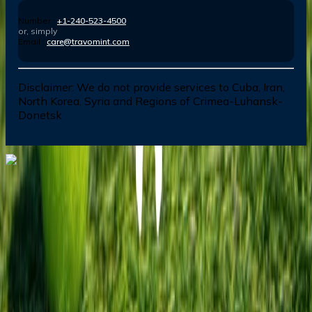
Number :
+1-240-523-4500
or, simply
Email :
care@travomint.com
Disclaimer:
We do not provide services to Cuba, Iran,
North Korea, Syria and Regions of Crimea-Luhansk-
Donetsk
Dial In for Bigger Savings: Exclusive Deals!
+1-240-523-4500
+1-240-523-4500
Contact us