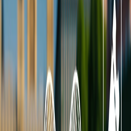
Atención al cliente 24/7
Cancelación
Experto en hoteles
Confirmación de reserva
+1-240-523-4500
Recent Blogs de viajes
22 Jun, 2026
La Copa Mundial de la FIFA: 10 Trucos Para
Cuidar tu Bolsillo
25 Jul, 2026
De Italia a Japón: 10 destinos icónicos que son
merecen la pena explorar
17 Jul, 2026
Adiós a las esperas: la magia de los chatbots en la
industria de viajes
04 Aug, 2026
Del ritmo al paraíso: guía para enamorarte de
Brasil
24 Jun, 2026
Wimbledon 2026: la guía completa para