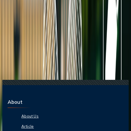
planificar tu viaje al Grand Slam
Blogs de viajes relacionados
22 Jun, 2026
La Copa Mundial de la FIFA: 10 Trucos Para
Cuidar tu Bolsillo
04 Aug, 2026
Del ritmo al paraíso: guía para enamorarte de
Brasil
25 Jul, 2026
De Italia a Japón: 10 destinos icónicos que son
merecen la pena explorar
23 Jun, 2026
10 Errores Que Encarecen Los Viajes A La
Copa Mundial De La FIFA
24 Jun, 2026
Wimbledon 2026: la guía completa para
planificar tu viaje al Grand Slam
About
About Us
Article