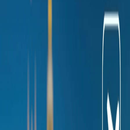
Sierra Nevada
Zell am see
Formigal-Panticosa
Conclusión
Home
/
Blogs de viajes
/
¿Qué estaciones de esquí son perfectas
para una acogedora fiesta de Navidad?
¿Qué estaciones de esquí son perfectas
para una acogedora fiesta de Navidad?
05 Dec, 2024
By :
Travomint
Tabla de contenido
Consejos de viaje
Solicitar Llamada
Reservar Vuelo
El mes de celebraciones ha empezado, especialmente, el mes de
Navidad. Navidad es un festival cuando la gente, reunión con sus
amigas y familias para disfrutar del tiempo haciendo las actividades
en nuevas lugares, explorando las tiendas, intercambio las reglas y
así sucesivamente. Una de las actividades más famosa es, esquí,