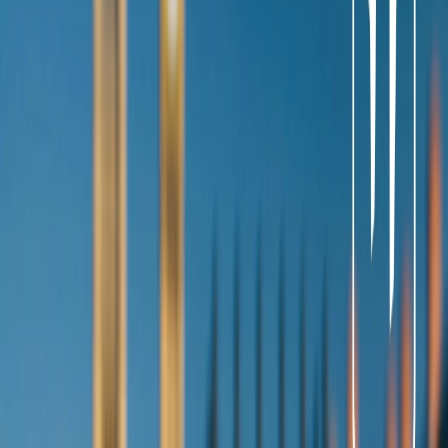
posible que un milagro pase aquí, y también, después de hacer el
esquí, no olvides ver la aurora boreal , una de las espectaculares
imprescindibles que ver en Levi.
Sierra Nevada
Sierra Nevada se encuentra en al sur de Europa y tiene la mayor
altitud de España. Es una estación perfecta porque su combinación
de nieve de calidad con una mezcla de soleada da una experiencia
acogedora. Sierre Nevada ofrece unos 100 kilómetros de pistas ,
que es perfecta para los niños tener las competiciones de Esquí .
Además, se puede explorar algunas cosas como la vida nocturna que
es vibrante , llena de gente amable, los restaurantes que ofrecen
descuentos de navideño y mucho más .
Zell am see
Zell am see se encuentra en el estado de Salzburgo, y le ofrece unas
alturas grandes y las pistas llena de nieve . La ubicación es
pintoresca, como es dentro de un estado, se puede disfrutar muchas
cosas, como oraciones de navideñas, asistir los festivales en los
mercados, y tener una experiencia llena de energía y vibrante .
Además, ahorra la energía, por lo que usted puede ir a los bares
de apres-ski que va a llevarte a bailar con el espíritu festival.