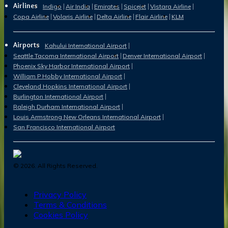
Airlines
Indigo
Air India
Emirates
Spicejet
Vistara Airline
Copa Airline
Volaris Airline
Delta Airline
Flair Airline
KLM
Airports
Kahului International Airport
Seattle Tacoma International Airport
Denver International Airport
Phoenix Sky Harbor International Airport
William P Hobby International Airport
Cleveland Hopkins International Airport
Burlington International Airport
Raleigh Durham International Airport
Louis Armstrong New Orleans International Airport
San Francisco International Airport
©
2026
. All Rights Reserved.
Privacy Policy
Terms & Conditions
Cookies Policy