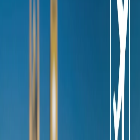
pero no solo es famosa durante del tiempo de Navidad, la gente
empieza la práctica cuando empieza a nevar. Sin embargo, hay
algunas estaciones de esquí que son perfectas y dar una experiencia
acogedora fiesta de Navidad , por lo que las pueden tener una
experiencia memorable. Si eres una persona, que está buscando las
estaciones perfectas para esquí, sigue leyendo la información , por lo
que usted tiene amplia gama de las opciones , y se puede elegir una
buena opción .
Las estaciones perfectas de esquí para
una acogedora fiesta de Navidad
Levi
Ubicada en el norte de Finlandia , que es el hogar de Santa y sus
renos. Es un destino perfecto para los amantes de aventuras, que
quieren subir la adrenalina, y también es un lugar perfecto para la
familia. La nieve empieza durante el mes de octubre , así que hasta
te llegas , el lugar estará llena de nieve . Se puede hacer el esquí
desde las montañas, pero fuera de Montañana hay una gran cantidad
de actividades que se puede ser hecho por los niños y los adultos,
como paseos en renos . Como es el hogar de Santa, se puede
disfrutar explorar las calles, ver las tradiciones, o las celebraciones
de Navidad, el aire estará llena de espíritu de navideño . Además, es