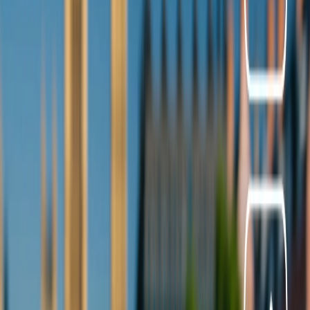
Formigal-Panticosa
Aquellas personas que quieren un lugar llena de las aventuras, se
puede visitar Formigal-Panticosa, se encuentra en el valle de Tena .
Las pistas de este lugar son desafiantes y las vistas impecables. Se
puede encontrar las modernas instalaciones y amplia gama de las
actividades son perfectas para subir la adrenalina, de los aventureros.
Por fin, si ha llegado en este sitio, porque no queda por más tiempos
y ver las vibraciones y celebraciones de navideño .
Conclusión
Una actividad fuera de casa, puede ser una experiencia increíble,
especialmente cuando el aire está llena de los festivales,
celebraciones. Esta página tiene algunas sugerencias, relacionadas
con las estaciones perfectas de esquí, las sugerencias son una mezcla
para la familia y los amantes de aventuras ,Espera que os guste la
información, y tener una buena celebración de Navidad, llena de
amor y bendiciones.
.