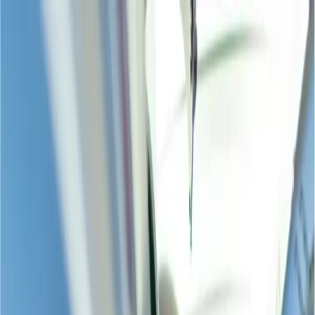
Flights
Hotels
Vacation
Car Rental
Transfers
Log in/Sign up
You have been redirected to
Travomint.com
based on your
location.
Go to Travomint.com instead.
Tabla de contenido
1
¿Puedes elegir un asiento después de reservar un vuelo?
2
¿Puedes elegir un asiento después de reservar un vuelo?
3
¿Cómo puedo elegir un asiento después de reservar un vuelo?
Elegir un asiento a través del modo online