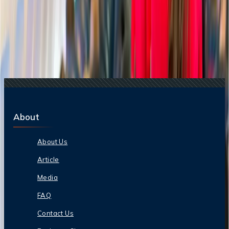
20 Feb, 2025
¿Cómo sentarse juntos en un vuelo sin pagar
extra?
15 Jul, 2024
¿Cómo selecciono mi asiento en JetBlue?
29 Jan, 2025
El precio real de volar barato: tarifas ocultas de
aerolíneas de bajo costo
09 Aug, 2024
¿Cómo evito pagar por la selección de asiento?
27 Jun, 2024
¿Cómo reservar asientos en GOL?
About
About Us
Article
Media
FAQ
Contact Us