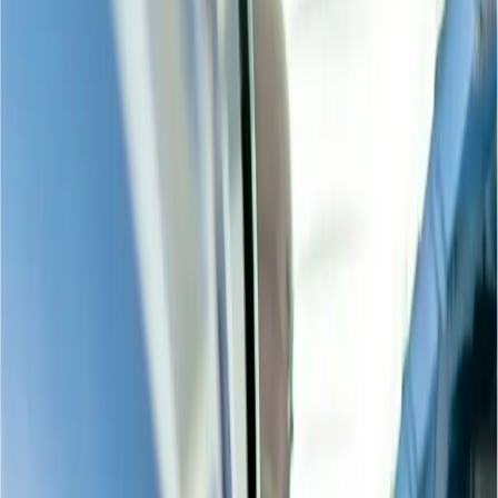
Elegir un asiento al momento de hacer el check in
4
¿Puedo cambiar mi asiento seleccionado después de reservar
un vuelo?
Home
/
Blogs de viajes
/
¿Puedes elegir un asiento después de
reservar un vuelo?
¿Puedes elegir un asiento después de
reservar un vuelo?
12 Aug, 2024
By :
Travomint
Tabla de contenido
Consejos de viaje
Solicitar Llamada
Reservar Vuelo
¿Puedes elegir un asiento después de
reservar un vuelo?
En caso de que usted reserva los billetes de los vuelos en una