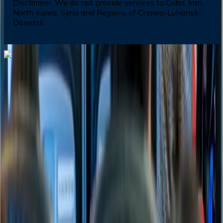
Disclaimer:
We do not provide services to Cuba, Iran,
North Korea, Syria and Regions of Crimea-Luhansk-
Donetsk
Dial In for Bigger Savings: Exclusive Deals!
+1-240-523-4500
+1-240-523-4500
Contact us