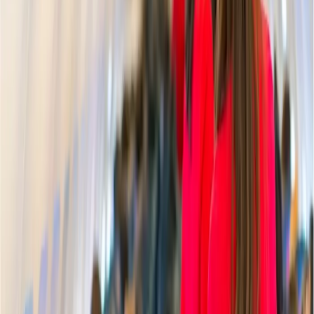
Cancelación
Experto en hoteles
Confirmación de reserva
+1-240-523-4500
Recent Blogs de viajes
29 Jun, 2026
10 cosas que hacer en Londres durante
Wimbledon 2026
04 Aug, 2026
Del ritmo al paraíso: guía para enamorarte de
Brasil
25 Jul, 2026
De Italia a Japón: 10 destinos icónicos que son
merecen la pena explorar
24 Jun, 2026
Wimbledon 2026: la guía completa para
planificar tu viaje al Grand Slam
23 Jun, 2026
10 Errores Que Encarecen Los Viajes A La
Copa Mundial De La FIFA
Blogs de viajes relacionados