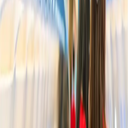
a través de esta máquina.
¿Puedo cambiar mi asiento seleccionado
después de reservar un vuelo?
Justo supuesto que usted reserva un vuelo, y usted selecciona
también un asiento, pero más tarde usted da cuenta que usted no está
cómodo con este asiento, en este caso usted puede también
reseleccionar su asiento favorito, pero usted podría pagar la tarifa,
que puede ser variado según las líneas aéreas.
Conclusión
El resumen de este artículo corto es que este haya contenido casi
todas las informaciones relacionadas con elegir un asiento después
de reservar los billetes de los vuelos, así que, si usted quiere saber en
este respecto, entonces usted debe leer este artículo corto.
Atención al cliente 24/7