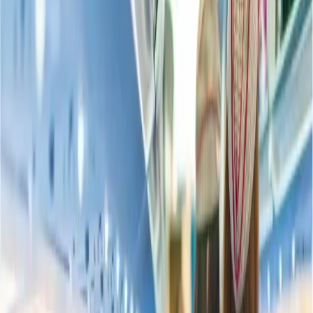
Al primer lugar, usted tiene que visitar el sitio web oficial de
la línea aérea en que usted ha reservado los billetes de los
vuelos.
Después de este, usted tiene que hacer clic sobre la opción de
gestionar mis viajes, o gestionar mis reservas, etcétera.
Luego, usted tiene que entrar las informaciones de su viaje,
como PNR, y su apellido.
Después de este, usted sería capaz para ver la opción de elegir
un asiento.
Ahora, clic sobre ello, y después de este, seleccionar un
asiento que usted prefiere.
Cuando usted completa este proceso, la aerolínea le enviara
una notificación para confirmación.
Elegir un asiento al momento de hacer el check in
Las líneas aéreas dan a sus pasajeros la opción de hacer la selección
de los asientos a través del modo online, y ellas también permitan a
elegirlos al momento de hacer el check, así que, usted puede
también elegir un asiento en este momento. Además de este, usted
puede elegirlo por la ayuda de los representantes de los servicios de
atención al cliente de la línea aérea en la taquilla, y usted puede
también elegirlo a través de la Kiosk, usted solamente necesitará a
seguir algunos pasos de la pantalla, y usted sería capaz para elegirlos