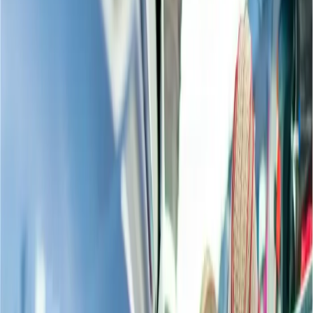
aerolínea y usted olvide, o salta intencionalmente la opción de elegir
un asiento en el avión, en este caso generalmente las políticas de las
líneas aéreas están variados, pero la gran mayoría de las líneas
aéreas las mismas asignan los asientos al momento de hacer el check
in. Aparte de este, si usted quiere a elegir su asiento favorito, incluso
después de reservar un vuelo, entonces las líneas aéreas usualmente
también permitan hacerlo.
¿Cómo puedo elegir un asiento después de
reservar un vuelo?
Como usted ha sabido arriba que usted está permitido a elegir un
asiento, incluso, después de reservar un vuelo, entonces si usted
desea a hacer la selección de los asientos, entonces usted puede
hacerlo a través de los modos numerosos, algunos de ellos están
explicadas a continuación.
Elegir un asiento a través del modo online
El modo muy fácil, y muy simple de elegir los asientos, es a través
del modo online, así que, usted solamente necesita la red, y entonces
usted puede hacer la selección, incluso desde su casa, sin embargo,
usted puede pasar los pasos que están explicadas a continuación.