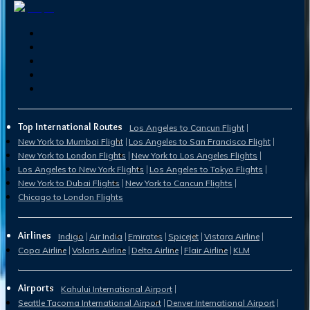
Top International Routes
Los Angeles to Cancun Flight
New York to Mumbai Flight
Los Angeles to San Francisco Flight
New York to London Flights
New York to Los Angeles Flights
Los Angeles to New York Flights
Los Angeles to Tokyo Flights
New York to Dubai Flights
New York to Cancun Flights
Chicago to London Flights
Airlines
Indigo
Air India
Emirates
Spicejet
Vistara Airline
Copa Airline
Volaris Airline
Delta Airline
Flair Airline
KLM
Airports
Kahului International Airport
Seattle Tacoma International Airport
Denver International Airport