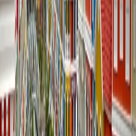
Los picos dramáticos de las montañas Rocosas, la naturaleza salvaje
y la naturaleza americana no tocada convierten Yellowstone en uno
de los lugares populares como fondo de películas y series.
Yellowstone es una de las series más populares que muestra la bella
vida salvaje en Montana y Utah, y ofrece una experiencia única a
todos los viajeros. Sin embargo, Yellowstone también cuenta con
otros lugares icónicos que cada persona debe explorar además de los
lugares de películas o series.
Los lugares de set-jetting:
Chief Joseph Ranch, el Parque
Nacional de Yellowstone y más
Las películas o series:
Yellowstone, El río de la
vida, Supervolcano, Meet the Deedles, Old Faithful y más
Bangkok
En caso de que hayas visto "Resacón en Las Vegas" o "¿Qué pasó
ayer?", Bangkok es un lugar perfecto para ti, ya que la mayoría de
las escenas de esas películas graciosas se filmaron allí , lo que ha
atraído a muchos viajeros del mundo para vivir las mismas
experiencias. Sin embargo, no es la única película; Bangkok
también es famoso por el rodaje de series populares como The
White Lotus, que muestra escenas de resorts de Bangkok y de
mercados nocturnos o pueblos de Phuket, lo que ha impulsado el
turismo en esos lugares.