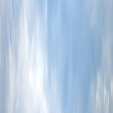
una revista de viajes, se cogen uno de la pantalla. Este fenómeno,
que ha experimentado un auge, se debe a las plataformas de
streaming y a las películas que ponen de relieve ubicaciones
hermosas que solo unas pocas personas han visto. Así que si alguna
vez ha sentido el afán de ver los lugares que ha visto en sus películas
favoritas, en las series o también en los animes, no está solo porque
ahora puede visitar esos lugares en el mundo real y tener una
experiencia. Lee la información a continuación para conocer los
principales destinos de Set-Jetting que debes explorar una vez en tu
vida.
Nueva Zelanda
La belleza de Nueva Zelanda es algo que nadie puede superar, como
se ha visto en una variedad de películas, entre ellas The Lord of the
Rings, que también ha obtenido el nombre de "el turismo Tolkien";
otras incluyen The Hobbit y más. Los paisajes de Nueva Zelanda,
desde los exuberantes bosques hasta las montañas escarpadas,
ofrecen un fondo perfecto para las películas y las series. Así que si
alguna vez ha visto las películas con un fondo de Nueva Zelanda,
debería explorarla.
Los lugares de set-jetting
: Matamata, el Parque Nacional de
Fiordland, Port Taranaki, el lago Mangamahoe, el bosque
Lothlorien y más.