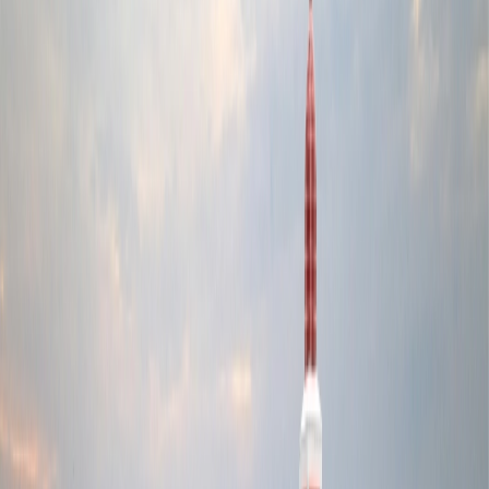
Los lugares de set-jetting:
los parques nacionales de Banff
& Jasper, Goodwood, el área de Vancouver, Toronto, y más
Las películas o series:
X-Files, Atrápame si
puedes, Interstellar, Good Will Hunting y más
Bali
Bali no es famoso por sus playas ni por sus fiestas imperdibles, pero
también promueve la espiritualidad, elemento central de la película
Comer, Rezar, Amar , especialmente en Ubud, lo que permite
descubrirse a sí mismo. La película se enfoca en un pueblo vibrante
culturalmente llamado Ubud y en las costas dramáticas de Bukit
Peninsula, lo que muestra la tranquilidad, la espiritualidad y la paz,
perfecto para la protagonista Elizabeth Gilbert.
Los lugares de set-jetting:
las terrazas de arroz Tegalalang,
el mercado de Ubud, la playa Padang Padang y más
Las películas o series:
A Perfect Fit, Chasing The Present,
Taksu, Janggan, Comer, Rezar, Amar y más
París
París siempre ha sido el destino más famoso del mundo, lo que atrae