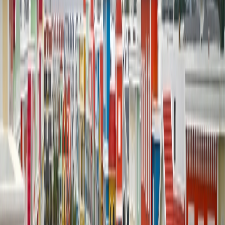
en la calle 66 Perry, el Café Central Perk, el hotel Plaza,
el Empire Building y más
Las películas o series:
F.R.I.E.N.D.S, Sexo en la ciudad,
Enchanted, Serendipity, Home Alone 2, Breakfast at Tiffany’s
y más
San Francisco
San Francisco se encuentra en la costa oeste de Estados Unidos,
destacada por su arquitectura victoriana, las opciones de comida al
aire libre durante la semana de Super Bowl, los lugares icónicos,
una vibrante escena cultural y los cafés interesantes, lo que ha sido
capturado en una variedad de películas y series. Sin embargo, para
tener una experiencia única, los viajeros también exploran los
lugares locales que, sin duda, son merecedores de ser explorados.
Los lugares de set-jetting:
Musée Mécanique, Pier 7, la
avenida 601 Buena Vista, las calles de Taylor y Vallejo y más
Las películas o series:
Always Be My Maybe, Ant-Man,
Dirty Harry, Full House y más
Yellowstone