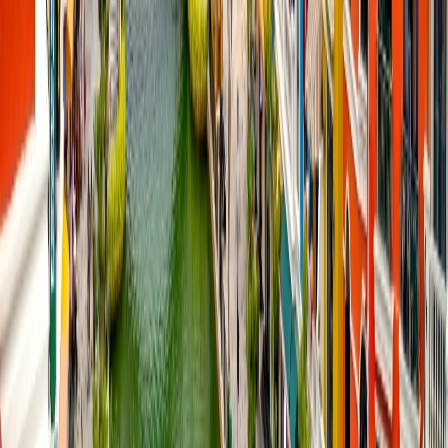
El set-jetting es una nueva tendencia popular debido a las
plataformas de streaming, que muestran los lugares bajo una luz
idealizada, y también es una sensación de nostalgia de los
espectadores para conectarse con sus personajes favoritos.
¿Dónde puedo encontrar las ubicaciones de rodaje de películas o
series?
Para encontrar las ubicaciones de rodaje de películas o series para
set-jetting, se debe usar la sección de "Ubicaciones de rodaje" en
IMDB, los directorios globales y más.
¿Cuáles son los lugares más populares de set-jetting?
Los lugares más populares de set-jetting incluyen Nueva Zelanda,
Italia, Jordania, Nueva York, París y más.
¿Las ubicaciones más famosas en pantalla son reales?
La mayoría de las ubicaciones más famosas en pantalla son reales,
pero también a veces usan los efectos digitales (CGI) para crear un
mundo ficticio