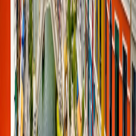
Socializar con su comunidad
Qué mejor que encontrar a la gente que también está en su viaje de
Set-Jetting, que no solo ofrece un compañero, sino que también
añade alegría a la experiencia. Así que, para conocer más sobre los
lugares de set-jetting debería socializar con la gente.
Conclusión
El Set-Jetting ofrece una experiencia única para explorar el mundo,
permitiendo a los espectadores vivir algunas escenas de sus películas
favoritas en la realidad. Así que si está harta de buscar los mismos
destinos de siempre en las revistas, debería planificar un viaje
basado en los lugares de sus películas o series favoritas, lo que
ofrecerá una experiencia única. Lee la información mencionada
arriba para conocer todo lo que necesitas sobre Set-Jetting, desde el
concepto hasta los lugares y el proceso de planificación. Espera que
os guste la información y se haya encontrado útil para planificar
vuestro próximo viaje de set-jetting.
Preguntas frecuentes
¿Por qué el set-jetting es una nueva tendencia popular?