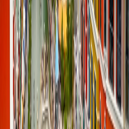
Ahora, una vez que haya identificado los lugares que le gustaría
explorar, es momento de diseñar un itinerario que le permita agrupar
las ubicaciones más cercanas geográficamente para cubrir más en
menos tiempo. No olvide usar diferentes plataformas para tener una
idea de la distancia desde su ubicación.
Considera la temporada
Una de las cosas más importantes para planificar el viaje de set-
jetting es considerar la temporada, porque si el destino requiere
desplazarse mediante vuelos, debería viajar en la temporada baja
para ahorrar dinero en el costo de los billetes y también en una
temporada que se asemeje más al escenario original de la película o
serie.
Reserva con antelación
Los lugares famosos de películas o series tienen una alta demanda,
así que es importante hacer la reserva con antelación; puede ser de
entradas de castillos, estudios, tours temáticos o del alojamiento, y si
se hace unos meses antes hay posibilidades de encontrar mejores
descuentos.