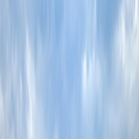
14
Preguntas frecuentes
Home
/
Blogs de viajes
/
De La Pantalla A La Realidad: Los
Destinos De Cine Que Debes Visitar Una Vez En La Vida
De La Pantalla A La Realidad: Los
Destinos De Cine Que Debes Visitar Una
Vez En La Vida
11 Jun, 2026
By :
Travomint
Tabla de contenido
Consejos de viaje
Solicitar Llamada
Reservar Vuelo
El turismo cinematográfico, que normalmente se conoce como "Set-
Jetting", se ha convertido en una tendencia cada vez más popular.
Set-Jetting se refiere a viajar a los destinos que se han hecho
famosos por las películas o las series, lo que convierte a los
espectadores en viajeros, quienes, en lugar de elegir un destino de