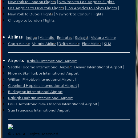
New York to London Flights
New York to Los Angeles Flights
Los Angeles to New York Flights
Los Angeles to Tokyo Flights
New York to Dubai Flights
New York to Cancun Flights
Chicago to London Flights
Airlines
Indigo
Air India
Emirates
Spicejet
Vistara Airline
Copa Airline
Volaris Airline
Delta Airline
Flair Airline
KLM
Airports
Kahului International Airport
Seattle Tacoma International Airport
Denver International Airport
Phoenix Sky Harbor International Airport
William P Hobby International Airport
Cleveland Hopkins International Airport
Burlington International Airport
Raleigh Durham International Airport
Louis Armstrong New Orleans International Airport
San Francisco International Airport
©
2026
. All Rights Reserved.