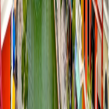
¿Es el set-jetting más caro que los viajes normales?
Sí, un viaje de set-jetting es más caro que los viajes normales porque
tiene alta demanda, lo que automáticamente aumenta los precios de
los billetes, las entradas, el alojamiento, los restaurantes y más.
Atención al cliente 24/7
Cancelación
Experto en hoteles
Confirmación de reserva
+1-240-523-4500
Recent Blogs de viajes
25 Jul, 2026
De Italia a Japón: 10 destinos icónicos que son
merecen la pena explorar