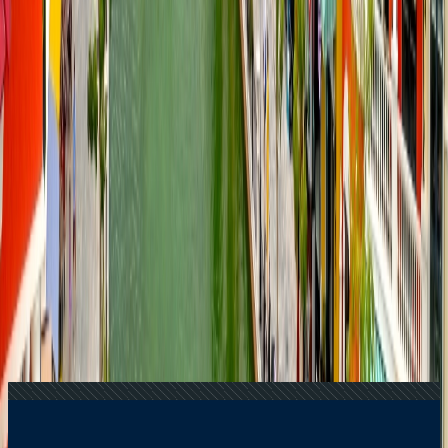
22 Jun, 2026
La Copa Mundial de la FIFA: 10 Trucos Para
Cuidar tu Bolsillo
29 Jun, 2026
10 cosas que hacer en Londres durante
Wimbledon 2026
24 Jun, 2026
Wimbledon 2026: la guía completa para
planificar tu viaje al Grand Slam
23 Jun, 2026
10 Errores Que Encarecen Los Viajes A La
Copa Mundial De La FIFA
Blogs de viajes relacionados
09 Apr, 2026
Una Guía Completa Sobre Siete Maravillas Del
Mundo
20 Aug, 2025
Cómo Experimentar La Temporada De Flor De
Cerezo En Japón Como Un Local
26 May, 2026
Viajar sin vaciar tu cuenta: los 10 destinos
internacionales más asequibles desde Estados Unidos
15 Jan, 2026
Festivales Culturales Que Atraen A Turistas A
Los Emiratos Ã?rabes Unidos
05 Sep, 2025
Principales Destinos Emergentes Para Viajeros
Globales En 2025