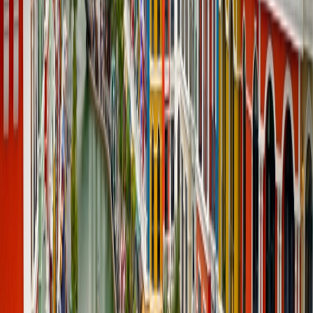
Los lugares de set-jetting:
el bar de la azotea del hotel Lebua
en
la Torre State, el Oriental Mandarin, las calles vibrantes de
Chinatown y más.
Las películas o series:
Resacón en Las Vegas Parte II, El
hombre de la pistola de oro, Megalodón 2 y más
Cómo puede planificar un viaje de set-
jetting
Set-Jetting es una actividad emocionante; visitar los lugares de las
películas o series favoritas es el sueño de muchas personas, pero
cada paso requiere planificación para que la experiencia sea fluida.
Así que algunos de los consejos importantes que puede seguir para
planificar un viaje de set-jetting son los siguientes:
Preparar la lista de ubicaciones
Identifica las películas o series que más te apasionan y busca las
ubicaciones donde fueron filmadas. Una vez que haya identificado
los lugares, el segundo paso es anotar los que le gustaría visitar.
Haga un itinerario