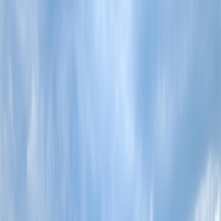
4
Jordania
5
Canadá
6
Bali
7
París
8
Nueva York
9
San Francisco
10
Yellowstone
11
Bangkok
12
Cómo puede planificar un viaje de set-jetting
Preparar la lista de ubicaciones
Haga un itinerario
Considera la temporada
Reserva con antelación
Socializar con su comunidad
13
Conclusión