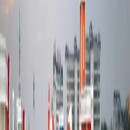
a millones de personas cada año gracias a sus lugares icónicos, la
arquitectura y la historia que también se usan como fondos de
películas y series. Está impulsado por una cultura pop y por series
famosas como Emily en París, en la que toda la serie gira en torno a
la protagonista Emily, que vive en París, lo que automáticamente
cubre una variedad de destinos a lo largo de toda la temporada y
atrae a los viajeros para que los exploren y se pongan en los zapatos
de Emily en París.
Los lugares de set jetting:
La Torre Eiffel, el lugar de Île de
la Cité, los Champs-Élysées, el museo del Louvre, Palacio de
Versalles y más
Las películas o series:
Amélie, Medianoche en París, The
Da Vinci Code, Ratatouille, Lupín, Emily en París, y más
Nueva York
La Ciudad de Nueva York es el fondo de muchas películas y series,
pero uno de los más icónicos es F.R.I.E.N.D.S que narra la vida
cotidiana de seis amigos que viven en la ciudad de Nueva York, los
apartamentos, el café, las calles y más ofrecen una sensación
nostalgia a todos los viajeros, especialmente al ver el edificio de los
apartamentos de Rachel, Monica, Joe y Chandler.
Los lugares de set-jetting:
la calle 90 Bedford, brownstone