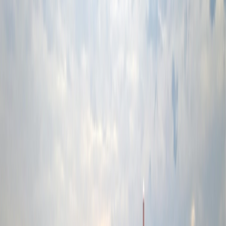
paisajes surrealistas que ofrecen una vista de ensueño en todas las
películas. Al explorar Jordania, encontrará al sheikh de la tribu
bédina, con cuya ayuda podrá conocer en profundidad la vida en los
desiertos, y la inmensidad de estos es la inspiración de muchas
películas desde hace muchos años. Sin embargo, además de los
lugares de set-jetting, Jordania también cuenta con gente agradable y
con una de las nuevas maravillas del mundo que merece la pena
explorar.
Los lugares de set-jetting:
Wadi Rum, Petra,, Aqaba y más.
Las películas o series:
Indiana Jones y la última cruzada, Star
Wars, Misión Rescate y más
Canadá
Canadá es el país que se ve en la mayoría de las películas y series,
especialmente en The Last of Us, donde Joel y Ellie recorren
América, de Boston hasta Wyoming, dejando a los humanos
mientras luchan con sus dilemas. Sin embargo, no es importante
caminar por los caminos de las películas; también puedes explorar
otros destinos famosos en Canadá, ya que el país es conocido como
"Hollywood North" por albergar los centros de producción
audiovisual más grandes de Norteamérica, como Vancouver y
Toronto.