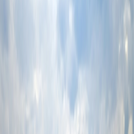
Las películas o series:
El último samurái , El señor de los
anillos, El hobbit, Whale Rider, Alien Covenant y más.
Irlanda
Irlanda es uno de los segundos destinos más populares de Set-
Jetting, gracias a sus impresionantes paisajes de cine, grandes
bosques, castillos ancestrales y costas de ensueño, lo que la
convierte en un escenario perfecto para películas y series. Sin
embargo, más allá de las ubicaciones de pantalla, el país ofrece
mejores destinos locales que todavía están menos conocidos y la
cálidez de la gente completa la experiencia del viaje.
Los lugares de set-jetting :
la Finca Powerscourt, los
Acantilados de Moher, las Islas Aran, Ballintoy Harbour y
más
Las películas o series:
Juego de Tronos, Wednesday
temporada 2, Harry Potter, el misterio de principe, The
Princess Bride y más
Jordania
Jordania es el otro destino más famoso de set-jetting, debido a los