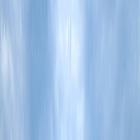
Flights
Hotels
Vacation
Car Rental
Transfers
Log in/Sign up
You have been redirected to
Travomint.com
based on your
location.
Go to Travomint.com instead.
Tabla de contenido
1
De La Pantalla A La Realidad: Los Destinos De Cine Que
Debes Visitar Una Vez En La Vida
2
Nueva Zelanda
3
Irlanda