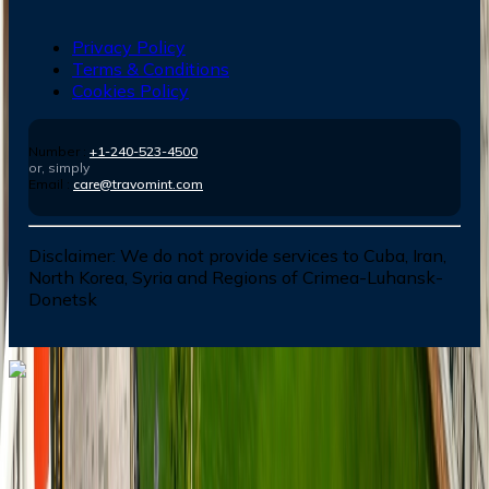
Privacy Policy
Terms & Conditions
Cookies Policy
Number :
+1-240-523-4500
or, simply
Email :
care@travomint.com
Disclaimer:
We do not provide services to Cuba, Iran,
North Korea, Syria and Regions of Crimea-Luhansk-
Donetsk
Dial In for Bigger Savings: Exclusive Deals!
+1-240-523-4500
+1-240-523-4500