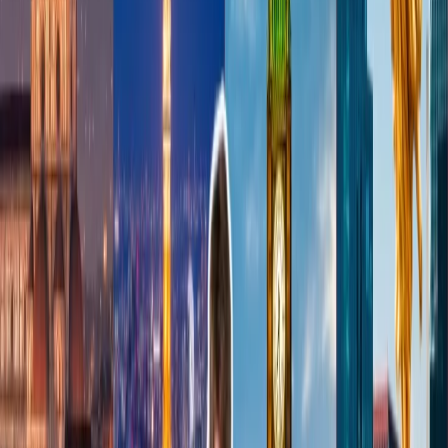
¿Cuál es el día más barato para volar después de Navidad?
El día más barato para volar después de Navidad es el de Año
Nuevo, cuando las aerolíneas bajan los precios de los billetes para
llenar los asientos.
¿Puedo reservar un vuelo barato con Travomint después de Navidad?
Sí, puede reservar un vuelo barato con Travomint después de
Navidad y disfrutar de un viaje memorable.
Atención al cliente 24/7
Cancelación
Experto en hoteles