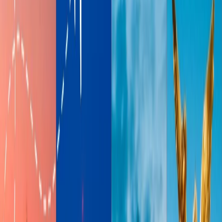
problemas. Tras las fiestas, enero y febrero registran los precios más
bajos del año ya que la demanda se desploma tras la temporada alta.
Si quiere conseguir vuelos baratos para sus vacaciones después de
Navidad, está en el lugar correcto. Este artículo incluye toda la
información valiosa para usted.
¿Es posible encontrar vuelos asequibles
después de Navidad?
Sí, es posible encontrar vuelos asequibles después de Navidad. Los
precios de los vuelos suelen bajar después de Navidad. A medida
que finaliza la temporada alta navideña a principios de enero y la
demanda general de viajes se desploma, muchas aerolíneas reducen
sus tarifas para llenar los asientos vacíos durante la temporada baja.
Para conseguir vuelos baratos, puede
seguir los consejos inteligentes que se
mencionan a continuación.
Hacer una reserva con anticipación:
Si desea conseguir
vuelos baratos para su viaje, puede hacer una reserva con la
aerolínea con anticipación. Si quiere viajar después de