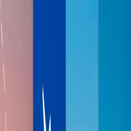
Flights
Hotels
Vacation
Car Rental
Transfers
Log in/Sign up
You have been redirected to
Travomint.com
based on your
location.
Go to Travomint.com instead.
Tabla de contenido
1
¿Los precios de los vuelos suben o bajan después de
Navidad?
2
¿Es posible encontrar vuelos asequibles después de Navidad?
3
Para conseguir vuelos baratos, puede seguir los consejos