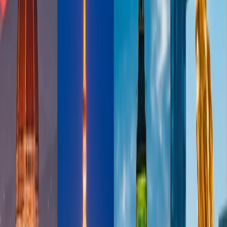
Para encontrar vuelos asequibles para viajar a su destino favorito
después de Navidad y celebrar las fiestas con alegría, debe leer este
artículo. Todos los consejos le serán útiles para usted para ahorrar
dinero al máximo. Además, puede visitar el sitio web oficial de la
aerolínea para reservar su vuelo y encontrar opciones económicas
para su viaje.
Preguntas frecuentes
¿Es mejor comprar los vuelos antes o después de Navidad?
Casi siempre es mejor reservar los vuelos antes de Navidad. Puede
reservar el vuelo con 3 o 4 meses de antelación para obtener vuelos
baratos.
¿Cuál es el mejor mes para reservar el vuelo después de Navidad?
El mejor mes para reservar el vuelo después de Navidad es enero.
¿Por qué bajan los precios de los vuelos después de Navidad?
Los precios de los vuelos bajan después de Navidad, después de una
caída repentina en la demanda de viajes combinados con la típica
recesión económica posterior a las vacaciones.