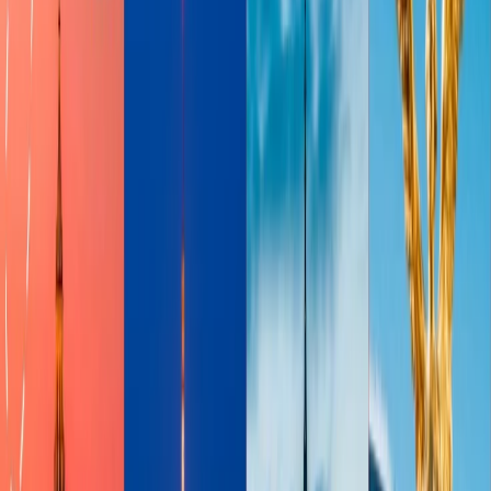
Navidad, debe adquirir los billetes de avión con 3 o 4
meses de antelación. Las aerolíneas aumentan los precios de
los billetes de avión cerca de Navidad. Para maximizar sus
ahorros, debe reservar el vuelo con anticipación. Además,
reservar el vuelo con anticipación le ayudará a obtener
increíbles ofertas y descuentos para su viaje.
Vuela entre semana:
Para obtener vuelos baratos después de
Navidad, puede volar con su aerolínea preferida durante la
semana. Los martes y miércoles son los días más baratos para
comprar los billetes de avión para su viaje. Las aerolíneas
ofrecen mejores ofertas y descuentos durante la semana.
Además, puede evitar hacer la reserva con la aerolínea los
fines de semana. Muchas aerolíneas ofrecen precios elevados
de los billetes de avión los fines de semana.
Ser flexible con la fecha del viaje
es uno de los mejores
consejos para obtener vuelos baratos después de Navidad. Ser
flexible con la fecha de viaje le ayudará a maximizar sus
ahorros. La mayoría de las aerolíneas ofrecen el calendario de
tarifas en sus sitios web oficiales; debe usarlo para reservar el
vuelo de su viaje. Puede obtener los precios de los billetes
para todo el año. Si es flexible con la fecha de viaje, puede
seleccionar la fecha con el precio más bajo del billete y
realizar la reserva sin demora.
Reserva a través de una plataforma OTA:
Para encontrar
vuelos baratos después de Navidad, puede realizar la reserva a