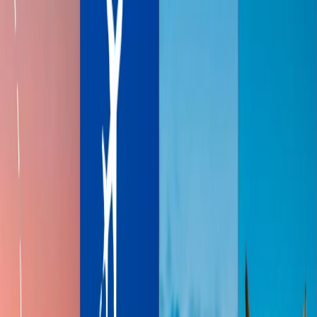
inteligentes que se mencionan a continuación.
4
Palabras finales
5
Preguntas frecuentes
Home
/
Blogs de viajes
/
¿Los precios de los vuelos suben o bajan
después de Navidad?
¿Los precios de los vuelos suben o bajan
después de Navidad?
19 Dec, 2024
By :
Travomint
Tabla de contenido
Consejos de viaje
Solicitar Llamada
Reservar Vuelo
Si ha perdido la oportunidad de pasar su tiempo de calidad con su
familia o sus amigos durante Navidad debido a una circunstancia
inevitable, no tiene que preocuparse; puede reservar el vuelo para su
viaje después de Navidad con la aerolínea preferida libre de