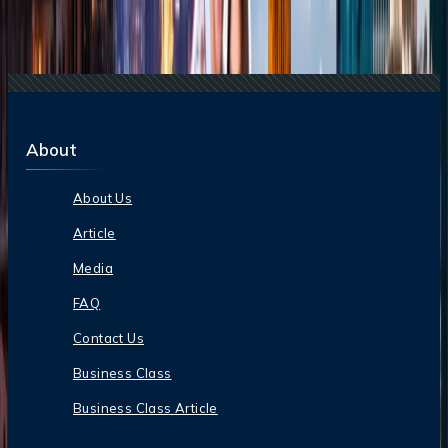
Cuidar tu Bolsillo
25 Jul, 2026
De Italia a Japón: 10 destinos icónicos que son
merecen la pena explorar
About
About Us
Article
Media
FAQ
Contact Us
Business Class
Business Class Article