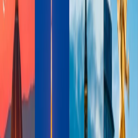
través de una plataforma OTA, como Travomint. Travomint
es una agencia de viajes bien conocida por ofrecer precios
inmejorables en billetes de avión. Con Travomint, puede
acceder a servicios de alta calidad durante su viaje. Además, si
tiene alguna pregunta sobre su viaje, puede ponerse en
contacto con su ejecutivo en cualquier momento.
Nuestro equipo del servicio de atención al cliente brinda
ayuda las 24 horas del día, los 7 días de la semana. Si reserva
su vuelo a través de Travomint, puede obtener la oportunidad
de modificar su vuelo fácilmente.
Reserve vuelos en horas de menor afluencia:
Si quiere
conseguir vuelos baratos después de Navidad, tiene que
reservar el vuelo en horas de menor afluencia, como vuelos a
primera hora de la mañana o a última hora de la tarde. Puede
ahorrar el máximo dinero posible para su viaje. Además, los
vuelos matutinos son mucho menos propensos a sufrir retrasos
acumulados a lo largo del día.
Reserve el vuelo en el mejor mes:
Para obtener vuelos
económicos para su viaje después de Navidad, puede reservar
en enero. A finales de enero suelen encontrarse las tarifas más
bajas de la temporada de invierno.
Palabras finales