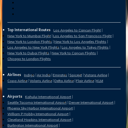
Top International Routes
Los Angeles to Cancun Flight
New York to Mumbai Flight
Los Angeles to San Francisco Flight
New York to London Flights
New York to Los Angeles Flights
Los Angeles to New York Flights
Los Angeles to Tokyo Flights
New York to Dubai Flights
New York to Cancun Flights
Chicago to London Flights
Airlines
Indigo
Air India
Emirates
Spicejet
Vistara Airline
Copa Airline
Volaris Airline
Delta Airline
Flair Airline
KLM
Airports
Kahului International Airport
Seattle Tacoma International Airport
Denver International Airport
Phoenix Sky Harbor International Airport
William P Hobby International Airport
Cleveland Hopkins International Airport
Burlington International Airport