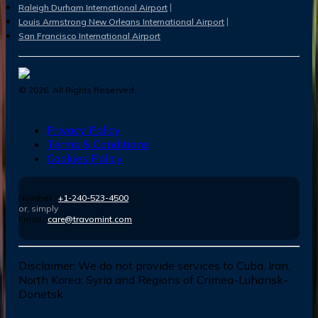
Raleigh Durham International Airport
Louis Armstrong New Orleans International Airport
San Francisco International Airport
©
2026
. All Rights Reserved.
Privacy Policy
Terms & Conditions
Cookies Policy
Number :
+1-240-523-4500
or, simply
Email :
care@travomint.com
Disclaimer:
We do not provide services to Cuba, Iran,
North Korea, Syria and Regions of Crimea-Luhansk-
Donetsk