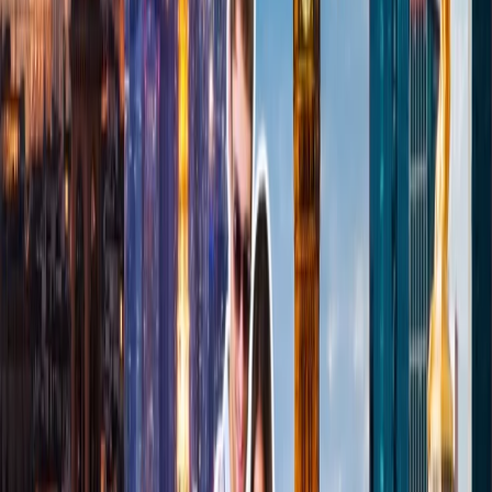
Confirmación de reserva
+1-240-523-4500
Recent Blogs de viajes
29 Jun, 2026
10 cosas que hacer en Londres durante
Wimbledon 2026
23 Jun, 2026
10 Errores Que Encarecen Los Viajes A La
Copa Mundial De La FIFA
22 Jun, 2026
La Copa Mundial de la FIFA: 10 Trucos Para
Cuidar tu Bolsillo
04 Aug, 2026
Del ritmo al paraíso: guía para enamorarte de
Brasil
25 Jul, 2026
De Italia a Japón: 10 destinos icónicos que son
merecen la pena explorar
Blogs de viajes relacionados
17 Jul, 2026
Adiós a las esperas: la magia de los chatbots en la
industria de viajes
23 Jun, 2026
10 Errores Que Encarecen Los Viajes A La
Copa Mundial De La FIFA
24 Jun, 2026
Wimbledon 2026: la guía completa para
planificar tu viaje al Grand Slam
22 Jun, 2026
La Copa Mundial de la FIFA: 10 Trucos Para