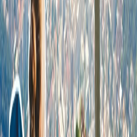
horas, entonces, la línea aérea le dará el reembolso completo.
Si una línea aérea al mismo cancela sus billetes, debida una
razón que están incontrolables como la adversidad de los
climáticos, etcétera, entonces la línea aérea no dará el
reembolso, en lugar de este, le proveerá el asiento en el vuelo
próximo disponible, pero si la línea aérea cancela sus billetes
de los vuelos debida una razón que están controlables, como
la huelga de los pilotes, etcétera entones la línea aérea le dará
el reembolso completo.
Si usted cancela sus billetes de los vuelos allá más de periodos
libres de riesgo, entonces usted no recibirá el reembolso
completo, en lugar de este, usted recibirá según las políticas
de la línea aérea en que usted ha reservado los billetes.
¿Cómo puedo solicitar el reembolso desde
las líneas aéreas?
En caso de que usted tiene los billetes de los vuelos reembolsables,
entonces usted puede solicitar el reembolso desde línea aérea
siguiendo cualquier manera que usted le gusta, y algunos están
mencionadas continuación.
¿Puedo solicitar el reembolso a través de