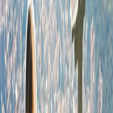
Justo supuesto que usted tiene las planeas para viajar a través de las
líneas aéreas, pero más tarde usted fui forzado a cancelar a los
billetes de los vuelos, entonces usted debe saber que cada billete de
los vuelos no, están reintegrables, en lugar de este, depende en las
políticas de la línea aérea. Pero si los billetes de los vuelos están
reintegrables entonces usted puede solicitar el reembolso desde los
representantes de los servicios de atención al cliente de la línea
aérea, además de este, a veces la línea aérea al mismo cancela sus
vuelos, debida una causa, entonces la línea aérea le dará el
reembolso según las políticas. Así que, usted puede todas las
informaciones relacionadas con reembolso en este artículo.
¿Cuáles son las políticas del reembolso de
las líneas aéreas?
Si usted ha reservado los billetes de los vuelos reembolsables,
entonces la gran mayoría de las líneas aéreas dan a sus pasajeros el
reembolso, según las políticas, que están mencionadas a
continuación. Aparte de este, usted debe conseguir las
actualizaciones de las políticas del reembolso, desde los
representantes de los servicios de atención al cliente de la línea aérea
en que usted quiere viajar.
Si usted cancela los billetes de los vuelos dentro de las 24