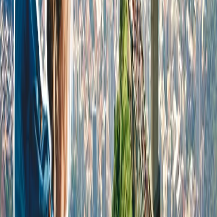
modo online?
Sí, usted puede solicitar el reembolso desde línea aérea por seguir
los pasos que están mencionadas en abajo.
Al primer lugar, usted tiene que abrir el sitio web oficial de la
línea aérea en que usted ha cancelado su billete, o descargar la
aplicación desde App Store, o Play Store, si está disponible.
Sin embargo, luego, buscar la opción de Gestionar mis viajes.
Al llegar aquí, proveer los credenciales, como el código de la
reserva, y su apellido, etcétera, para proceder.
Ahora, usted puede ver el formulario de reembolso.
Justo llenarla y enviar a línea aérea.
En unos días laborales, usted recibirá el reembolso desde línea
aérea.
¿Puedo solicitar el reembolso por visitar
la oficina?
Sí, usted puede conocer los representantes de los servicios de
atención al cliente de la línea aérea en la oficina cercana, y puede
hablar con ellos sobre conseguir el reembolso. Ellos le brindarán la
ayuda al instante, y le dirigirán a conseguir el reembolso según las