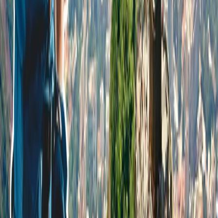
políticas de reembolso de la línea aérea.
Conclusión
Yo creo que, si usted cancela sus billetes de los vuelos, o la línea
aérea al mismo cancela, entonces usted no sufrirá cualquier tipo de
los problemas en recibir el reembolso desde cualquier línea aérea por
leer este artículo, porque este haya casi todas las informaciones
relacionadas con el reembolso.
Atención al cliente 24/7
Cancelación
Experto en hoteles
Confirmación de reserva