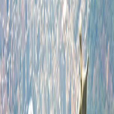
¿Cómo puedo solicitar el reembolso desde las líneas aéreas?
5
¿Puedo solicitar el reembolso a través de modo online?
6
¿Puedo solicitar el reembolso por visitar la oficina?
Home
/
Blogs de viajes
/
¿Los billetes de avión son totalmente
reembolsables?
¿Los billetes de avión son totalmente
reembolsables?
29 Jul, 2024
By :
Travomint
Tabla de contenido
Consejos de viaje
Solicitar Llamada
Reservar Vuelo
¿Los billetes de avión son totalmente
reembolsables?