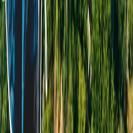
Dial In for Bigger Savings: Exclusive Deals!
+1-240-523-4500
+1-240-523-4500
Contact us
Dial In for Bigger Savings: Exclusive Deals!
+1-240-523-4500
Instant Response
Multilingual Support
24/7 Quick
Assistance