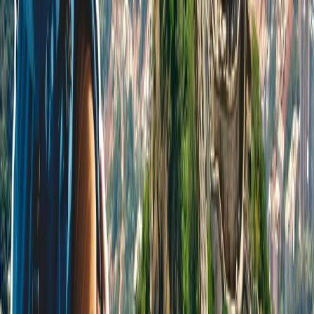
+1-240-523-4500
Recent Blogs de viajes
25 Jul, 2026
De Italia a Japón: 10 destinos icónicos que son
merecen la pena explorar
22 Jun, 2026
La Copa Mundial de la FIFA: 10 Trucos Para
Cuidar tu Bolsillo
17 Jul, 2026
Adiós a las esperas: la magia de los chatbots en la
industria de viajes
24 Jun, 2026
Wimbledon 2026: la guía completa para
planificar tu viaje al Grand Slam
04 Aug, 2026
Del ritmo al paraíso: guía para enamorarte de
Brasil
Blogs de viajes relacionados
24 Jun, 2026
Wimbledon 2026: la guía completa para
planificar tu viaje al Grand Slam
17 Jul, 2026
Adiós a las esperas: la magia de los chatbots en la
industria de viajes
23 Jun, 2026
10 Errores Que Encarecen Los Viajes A La
Copa Mundial De La FIFA
29 Jun, 2026
10 cosas que hacer en Londres durante
Wimbledon 2026
04 Aug, 2026
Del ritmo al paraíso: guía para enamorarte de