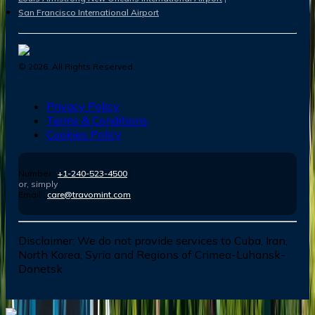
San Francisco International Airport
©
2026
. All Rights Reserved.
Privacy Policy
Terms & Conditions
Cookies Policy
Number :
+1-240-523-4500
or, simply
Email :
care@travomint.com
Disclaimer:
We do not provide services to Cuba, Iran,
North Korea, Syria and Regions of Crimea-Luhansk-
Donetsk