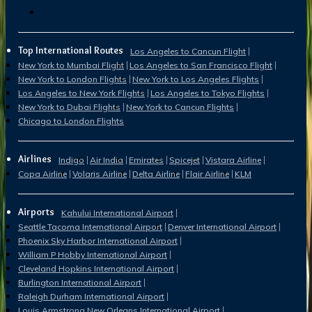
Top International Routes
Los Angeles to Cancun Flight
New York to Mumbai Flight
Los Angeles to San Francisco Flight
New York to London Flights
New York to Los Angeles Flights
Los Angeles to New York Flights
Los Angeles to Tokyo Flights
New York to Dubai Flights
New York to Cancun Flights
Chicago to London Flights
Airlines
Indigo
Air India
Emirates
Spicejet
Vistara Airline
Copa Airline
Volaris Airline
Delta Airline
Flair Airline
KLM
Airports
Kahului International Airport
Seattle Tacoma International Airport
Denver International Airport
Phoenix Sky Harbor International Airport
William P Hobby International Airport
Cleveland Hopkins International Airport
Burlington International Airport
Raleigh Durham International Airport
Louis Armstrong New Orleans International Airport