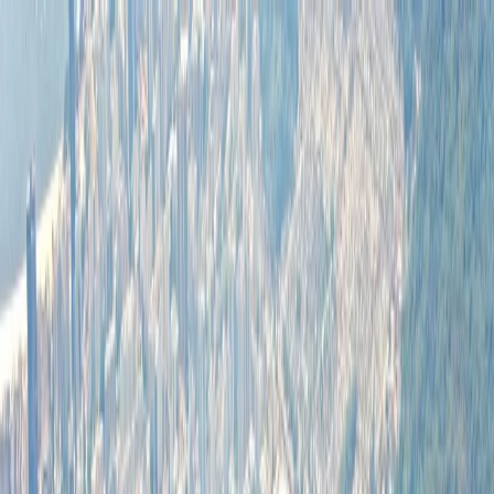
Flights
Hotels
Vacation
Car Rental
Transfers
Log in/Sign up
You have been redirected to
Travomint.com
based on your
location.
Go to Travomint.com instead.
Tabla de contenido
1
¿Los billetes de avión son totalmente reembolsables?
2
¿Los billetes de avión son totalmente reembolsables?
3
¿Cuáles son las políticas del reembolso de las líneas aéreas?
4