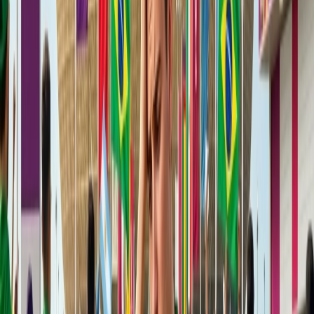
Transporte público a la ciudad -
Autobús
3.
Bangkok
Bangkok es una excelente ciudad de escala, ya que está bien
conectada mediante importantes aerolíneas internacionales, y ofrece
varias opciones de muy bajo costo en aerolínea regionales de bajo
costo, lo que la convierte en un centro accesible. Aparte de eso,
puedes explorar impresionantes templos antiguos como Wat Arun, y
Wat Pho, y experimentar la atmósfera bulliciosa de los mercados
tradicionales y la vibrantes vida callejera, que ofrecen vistas,
sonidos, y olores únicos. Además, la ciudad es famosa por sus
opciones de comida callejera deliciosas y económicas, y una
variedad de experiencias culinarias, desde vendedores ambulantes
informales hasta restaurantes de clase mundial y cafés modernos.
Nombre del Aeropuerto -
El Aeropuerto Internacional de
Suvarnabhumi
Distancia del aeropuerto a la ciudad -
25 km
Transporte público a la ciudad -
Metro
4.
Dubai