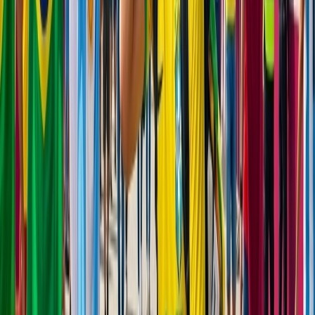
Cancelación
Experto en hoteles
Confirmación de reserva
+1-240-523-4500
Recent Blogs de viajes
25 Jul, 2026
De Italia a Japón: 10 destinos icónicos que son
merecen la pena explorar
23 Jun, 2026
10 Errores Que Encarecen Los Viajes A La
Copa Mundial De La FIFA
22 Jun, 2026
La Copa Mundial de la FIFA: 10 Trucos Para
Cuidar tu Bolsillo
17 Jul, 2026
Adiós a las esperas: la magia de los chatbots en la
industria de viajes
29 Jun, 2026
10 cosas que hacer en Londres durante
Wimbledon 2026
Blogs de viajes relacionados
24 Jun, 2026
Wimbledon 2026: la guía completa para
planificar tu viaje al Grand Slam