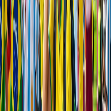
Aparte de eso, hay un sistema ferroviario corto y eficiente que
conecta el aeropuerto directamente con el centro de la ciudad,
perfecto para maximizar el tiempo de escala. Además, puedes
disfrutar de los lugares emblemáticos como el bullicioso cruce de
Shibuya, donde miles de las personas cruzan la calle a la vez.
Nombre del Aeropuerto -
El Aeropuerto Internacional de Haneda
Distancia del aeropuerto a la ciudad -
27 km
Transporte público a la ciudad -
Metro
Conclusión
Arriba se mencionan algunas de las mejores ciudades de escala para
explorar durante viajes de larga distancia. Estas opciones te darán la
oportunidad de explorar una nueva ciudad con un presupuesto y
tiempo limitados.
Atención al cliente 24/7