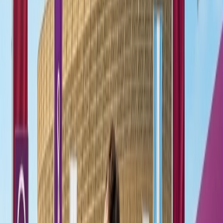
Distancia
Los viajes de larga distancia, desde un país a otro, son muy
aburridos, especialmente si hay escalas largas también. Sin embargo,
es posible convertir tu escala en unas vacaciones pequeña en una
excelente manera de disfrutar un vuelo de larga distancia, y explorar
un nuevo destino sin gastar una fortuna. En este caso, hay varias
aerolíneas que vuelan por diferentes ciudades de escalas, y con
ofertas de las escalas de aerolíneas, puedes explorar las diferentes
ciudades, desde la cultura hasta las actividades interesantes. Por eso,
siguiente es una lista de algunas de las mejores ciudades de escalas
en todo el mundo para los viajeros de larga distancia.
1.
Ámsterdam
Ámsterdam es una de las más ideales escalas del mundo, ya que un
tren desde el Aeropuerto de Schiphol tarda solo unos 15 minutos en
llegar al centro de la ciudad, por lo que es muy fácil salir y explorar.
Aparte de eso, una vez en la ciudad, el centro histórico es compacto,
y por eso, mayoría de las atracciones clave se ubican a poca
distancia unas de otras. En Ámsterdam, puedes pasear por los
pintorescos canales y admirar la distintiva arquitectura holandesa y
explorar diferentes zonas históricas como la Plaza Dam y la Casa de
Ana Frank. También, puedes disfrutar de las bocadillos tradicionales