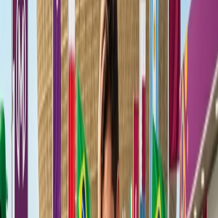
holandeses, y las comidas deliciosas.
Nombre del Aeropuerto -
El Aeropuerto de Schiphol
Distancia del aeropuerto a la ciudad -
20 km
Transporte público a la ciudad -
Tren
2.
Singapur
Si tienes tu escala en la ciudad de Singapur, entonces puedes usar el
sistema de transporte público allí, que es limpio, barato, y fácil de
usar, y por eso, puedes explorar la ciudad con un presupuesto
limitado. Además, Singapur es considerado uno de los lugares más
seguros para viajar, especialmente para los visitantes solitarios. En el
Aeropuerto de Changi, puedes disfrutar de las actividades gratuitas
como cines, un jardín de mariposas, y esculturas de lluvia cinética
para pasar el tiempo durante una escala. Aparte de eso, puedes
explorar el diverso patrimonio culinario en los centros de
vendedores ambulantes reconocidos por la UNESCO, que ofrecen
platos malayos, chinos, e indios deliciosos y asequibles.
Nombre del Aeropuerto -
El Aeropuerto Internacional de Changi
Distancia del aeropuerto a la ciudad -
20 km