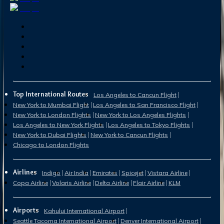
Top International Routes
Los Angeles to Cancun Flight
New York to Mumbai Flight
Los Angeles to San Francisco Flight
New York to London Flights
New York to Los Angeles Flights
Los Angeles to New York Flights
Los Angeles to Tokyo Flights
New York to Dubai Flights
New York to Cancun Flights
Chicago to London Flights
Airlines
Indigo
Air India
Emirates
Spicejet
Vistara Airline
Copa Airline
Volaris Airline
Delta Airline
Flair Airline
KLM
Airports
Kahului International Airport
Seattle Tacoma International Airport
Denver International Airport