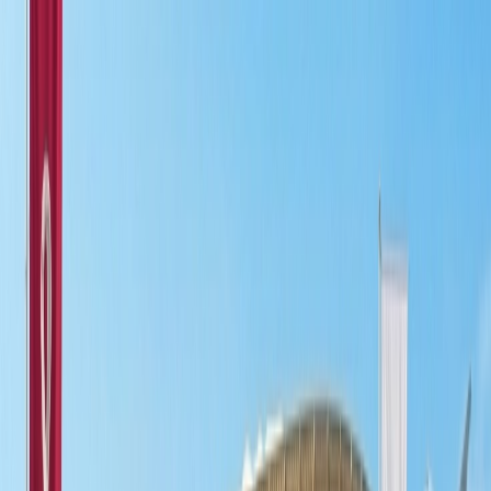
Flights
Hotels
Vacation
Car Rental
Transfers
Log in/Sign up
You have been redirected to
Travomint.com
based on your
location.
Go to Travomint.com instead.
Tabla de contenido
1
Las Mejores Ciudades De Escala En Todo El Mundo Para
Viajeros De Larga Distancia
2
Ciudades De Escala Imprescindibles En Todo El Mundo Para
Viajeros De Larga Distancia
1. Ámsterdam