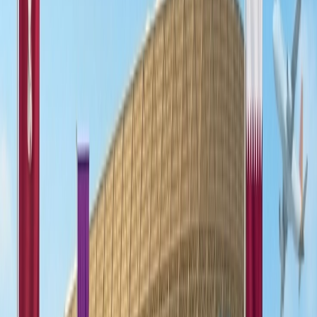
2. Singapur
3. Bangkok
4. Dubai
5. Tokio
Home
/
Blogs de viajes
/
Las Mejores Ciudades De Escala En Todo
El Mundo Para Viajeros De Larga Distancia
Las Mejores Ciudades De Escala En Todo
El Mundo Para Viajeros De Larga
Distancia
04 Sep, 2025
By :
Travomint
Tabla de contenido
Consejos de viaje
Solicitar Llamada
Reservar Vuelo
Ciudades De Escala Imprescindibles En
Todo El Mundo Para Viajeros De Larga