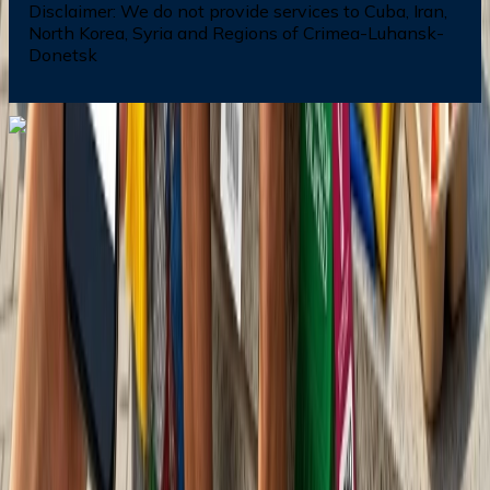
Disclaimer:
We do not provide services to Cuba, Iran,
North Korea, Syria and Regions of Crimea-Luhansk-
Donetsk
Dial In for Bigger Savings: Exclusive Deals!
+1-240-523-4500
+1-240-523-4500
Contact us