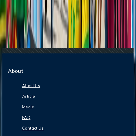
29 Jun, 2026
10 cosas que hacer en Londres durante
Wimbledon 2026
17 Jul, 2026
Adiós a las esperas: la magia de los chatbots en la
industria de viajes
25 Jul, 2026
De Italia a Japón: 10 destinos icónicos que son
merecen la pena explorar
23 Jun, 2026
10 Errores Que Encarecen Los Viajes A La
Copa Mundial De La FIFA
About
About Us
Article
Media
FAQ
Contact Us