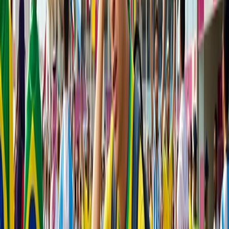
Dubai es ubicada centralmente lo que lo convierte en un punto de
escala ideal para viajar entre Europa, Asia, y África, y esto ayuda a
minimizar el desfase horario y adaptarse a las zonas horarias. Aparte
de eso, el aeropuerto internacional de Dubai es más concurrido del
mundo y ofrece una amplia gama de los servicios, como tiendas,
restaurantes, salones, e incluso un hotel en el lugar para escalas
largas. Dubai ofrece una mezcla única de vibrante cultura árabe -
musulmana con diversas influencias globales, que proporciona una
experiencia rica y multicultural. Además, Dubai cuenta con los
serenos paisajes del desierto, los sitios históricos y las maravillas
modernas.
Nombre del Aeropuerto -
El Aeropuerto Internacional de Dubai
Distancia del aeropuerto a la ciudad -
15 km
Transporte público a la ciudad -
Metro
5.
Tokio
Tokio es considera una buena ciudad de escala debido a su mezcla
única de tradición antigua y tecnología ultramoderna, como puedes
experimentar el contraste de antiguos santuarios sintoístas y
tranquilos jardines junto a rascacielos futuristas y carteles brillantes.