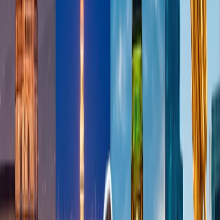
Quién Puede Entrar-
Los pasajeros viajando en la clase primera en
vuelos de Qantas, Emirates o socios de oneworld, un estado de Elite
y más.
Sala de la Espera Business Al Mourjan de
Qatar Airways, Doha
Qatar Airways es una de las aerolíneas lujosas, así que, la aerolínea
se asegura para ofrecer alta calidad de los servicios a sus pasajeros,
especialmente en los salones de VIP. El salón es más de 9.200
metros cuadrados, así que, tiene algo para todos tipos de personas,
incluyendo, espacios familiares exclusivos, áreas de tranquilidad,
salas pequeñas para echar una siesta, espacios privados para
personas que están buscando un espacio privado, un laberinto de
suites con duchas individuales y así sucesivamente. Para rematar,
hay una sala de juegos con máquinas de pinball, PlayStation, y
mucho más.
Quién Puede Entrar -
Para aprovechar los servicios de la sala de
Qatar Airways, tendrán que viajar en la clase Primera o business de
vuelos de Qatar o el miembro de uno de sus socios Oneworld .
La sala de Finnair