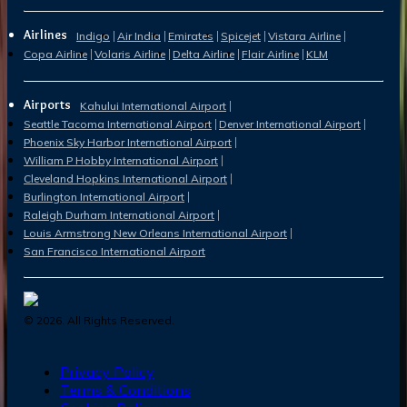
Airlines
Indigo
Air India
Emirates
Spicejet
Vistara Airline
Copa Airline
Volaris Airline
Delta Airline
Flair Airline
KLM
Airports
Kahului International Airport
Seattle Tacoma International Airport
Denver International Airport
Phoenix Sky Harbor International Airport
William P Hobby International Airport
Cleveland Hopkins International Airport
Burlington International Airport
Raleigh Durham International Airport
Louis Armstrong New Orleans International Airport
San Francisco International Airport
©
2026
. All Rights Reserved.
Privacy Policy
Terms & Conditions