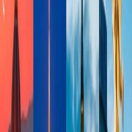
más
.
Sala de Primera Clase de Emirates, Dubai
Las salas de la clase Business y primera clase de Emirates operan en
la terminal 3 del aeropuerto internacional de Dubai, que es un
edifico más grande de todo el mundo, así que, las salas van a ser
grande, ofreciendo amplia gama de los servicios. Hay la
disponibilidad de duchas de hidromasaje que cuenta con todo lo que
necesita para relajarse, disfrute de una bebida de su preferencia en el
cigar bar en los salones de vestíbulo A , amplia gama de opciones de
una excelente gastronomía y una selección de platos
internacionales.
Quien Puede Entrar-
Para entrar en la sala de primera clase de
Emirates, tiene que tener el estado Elite Platinum de Emirates
Skywards o viajar en la primera clase de un vuelo de Emirates.
Terminal de Primera Clase de Lufthansa
Lufthansa ha creado una terminal de primera clase dónde los
pasajeros pueden aprovechar los servicios hasta la salida del vuelo.
El servicio de Valet parking de la terminal, habitaciones tranquilas
con sofás cama, amplias duchas, magníficos restaurantes, bares con