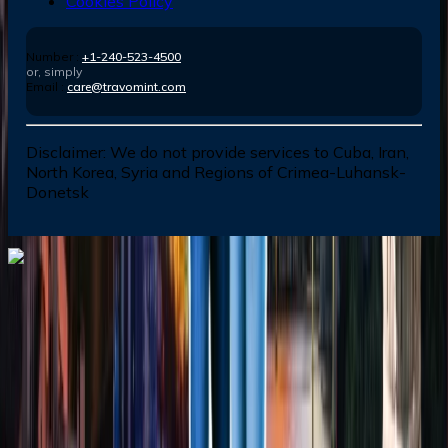
Cookies Policy
Number :
+1-240-523-4500
or, simply
Email :
care@travomint.com
Disclaimer:
We do not provide services to Cuba, Iran,
North Korea, Syria and Regions of Crimea-Luhansk-
Donetsk
Dial In for Bigger Savings: Exclusive Deals!
+1-240-523-4500
+1-240-523-4500
Contact us