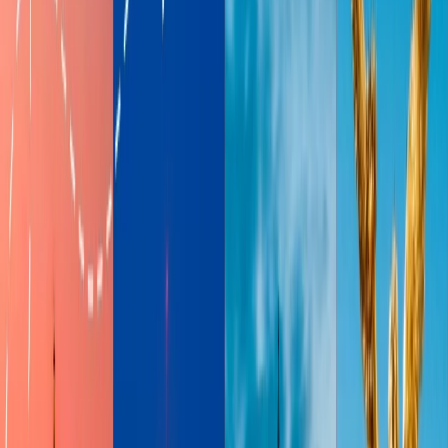
765 pasajeros, Turkish Airlines ha ganado la primera posición para
tener una sala VIP en Estambul más lujosa del mundo.
La sala de
Turkish Airlines Business, está abierta las 24/7 y está disponible para
los pasajeros viajando en la clase Business y los pasajeros de Star
Alliance. Cuando usted entra, será recibido por flores frescas y una
grande pantalla dónde verá todo sobre Turkish Airlines. La sala
tiene una variedad de cómodas áreas para sentarse, incluyendo las
cabinas individuales para aquellas personas buscando un espacio
privado. Algunos servicios ofrecidos en la sala de Turkish Airlines
son, una zona de juegos para niños, una biblioteca, una sala de
oración, sala de cine, revistas, periódicos y así sucesivamente.
Quién puede entrar-
Los pasajeros viajando en la primera clase y
business en vuelos de Turkish Airlines y otros vuelos de Star
Alliance y también los miembros de elite de Star Alliance.
Sede del Club Virgin Atlántico, Londres
La sala VIP de Virgin Atlántico es una de las cosas imperdibles.
Las salas de VIP de Virgin Atlántico da una experiencia nunca ha
visto y experimentado antes. Los clubes de Virgin Atlántico puede
ser encontrado en el aeropuerto de Heathrow, que se llama a si
mismo un hotel de cinco estrellas en lugar de una sala VIP. En sede
del club, pide lo que quieras y como quieras, hay un elegante bar de