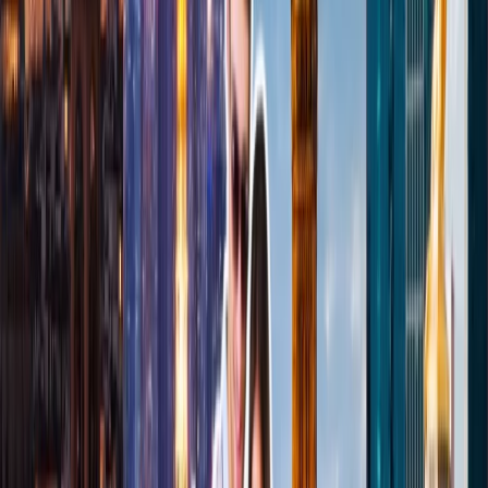
comodidad. Hay únicas características como una instalación del
artista Wolfganga Buttress en el techo, hay la disponibilidad de
cápsulas individuales con un solo sillón , el servicio de comedor que
incluye un bufé, y un servicio de platos internacionales que están
preparadas especialmente para los pasajeros viajando en un vuelo
internacional.
Quién Puede Entrar
- Los miembros de MileagePlus Premier,
pasajeros viajando en la clase Business de United Polaris, United
Premium Plus , los miembros de Gold de Star Alliance, titulares de
tarjetas de créditos MileagePlus Club y Presidential Plus.
Salón Chase Sapphire por The Club
En el Aeropuerto LaGuardía, el chase Sapphire sala es de dos pisos
que brinda comodidades lujosas. Los servicios que pueden disfrutar
incluye, menús frescos de temporadas que incluye los platos
preparados por chef del restaurante Fairfax , Cócteles artesanales,
ofertas de autoservicio, área de bienestar con tratamientos faciales de
Face Hus, sala de lactancia, habitación familiar, el servicio de wifi
con alta velocidad, y acceso a las revistas o periódicos.
Quién Puede Entrar -
El salón está disponible hasta las tres horas
antes de la salida del vuelo para los pasajeros que tienen una tarjeta
de Chase Sapphire Reserve o una tarjeta de crédito Ritz Carlton.