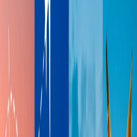
Tabla de contenido
Consejos de viaje
Solicitar Llamada
Reservar Vuelo
El proceso de check-in en el aeropuerto puede ser caótico y
agotador y a veces el periodo de la espera para la salida del vuelo
puede prolongar, en este caso, las salas del aeropuerto ayudan para
aliviar el estrés antes de bordar en vuelos. Antes, las salas de VIP,
tenían sistema de comida buffet, el servicio de wifi, y una buena
vista, pero con al tiempo los aeropuertos han desarrollado sus
servicios en las salas de VIP para dar una experiencia lujosa a los
pasajeros. Las aerolíneas y compañías de tarjetas créditos están
invirtiendo más en sus programas, porque ahora, las salas de VIP es
una fuente provechosa para muchas personas. Sigue leyendo para
saber las 10 salas VIP de aeropuerto más lujosas del mundo, por lo
que puede elegirlo según sus necesidades y preferencias.
La Sala de Turkish Airlines, Estambul,
Turquía
Con más de 60,000 pies cuadrados con la capacidad para más de