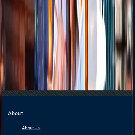
planificar tu viaje al Grand Slam
04 Aug, 2026
Del ritmo al paraíso: guía para enamorarte de
Brasil
Blogs de viajes relacionados
24 Jun, 2026
Wimbledon 2026: la guía completa para
planificar tu viaje al Grand Slam
13 May, 2025
Una Comparación De La Clase Ejecutiva
Internacional En Las Principales Aerolíneas
22 Jun, 2026
La Copa Mundial de la FIFA: 10 Trucos Para
Cuidar tu Bolsillo
17 Jul, 2026
Adiós a las esperas: la magia de los chatbots en la
industria de viajes
25 Jul, 2026
De Italia a Japón: 10 destinos icónicos que son
merecen la pena explorar
About
About Us