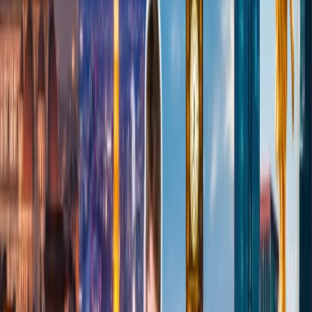
La sala de Finnair que se encuentra en el Aeropuerto de Helsinki así
que, da una experiencia finlandesa. Finnair tiene dos salones de VIP,
una en el lado Schengen y otra en el lado no Schengen aeropuerto.
Ambas salones ofrece una alta calidad de los servicios a los
pasajeros, pero los servicios pueden variar. Servicios comunes que
puede ser disfrutado por los pasajeros incluye, duchas privadas,
áreas de juegos para los niños, desayunos, comida especializada,
unas variedades de bebidas preferidas y mucho más. Si necesita
asistencia personal, habrá el representativo que asiste los pasajeros
con sus preferencias y problemas.
Quién Puede
Entrar- Los miembros de Platinum y Gold del
programa de lealtad de la aerolinea, Socios Platinum de Finnair Plus
+ 1 invitado + niños menores de 18 años,
Titulares de la tarjeta One
World Emerald + 1 invitado Socios
Platinum Lumo de Finnair Plus
+ 4 invitados + niños menores de 18 años y más.
Sala de la espera United Polaris
United Airlines siempre está mejorando sus cabinas y servicios,
para brindar una experiencia de lujo a sus pasajeros. Ahora, su sala
de la espera United Polaris ofrece varios tipos de servicios que
contribuyen para pasar el tiempo de la espera con máxima