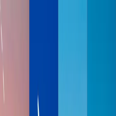
Flights
Hotels
Vacation
Car Rental
Transfers
Log in/Sign up
You have been redirected to
Travomint.com
based on your
location.
Go to Travomint.com instead.
Tabla de contenido
1
Las 10 Salas VIP De Aeropuerto Más Lujosas
2
La Sala de Turkish Airlines, Estambul, Turquía
3
Sede del Club Virgin Atlántico, Londres
4