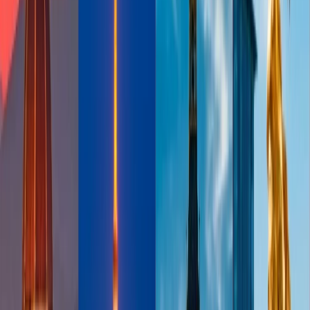
una cocina galardonada, un salón dedicada para los fumadores, el
servicio de wifi, y así sucesivamente. Una de las cosas que atrae
mucha atención es el bar sirve más de 100 tipos de whiskey. Cuando
entra, pasea por el control de la seguridad exclusiva antes de lo que
lleven a su vuelo.
Quién Puede Entrar
- Los pasajeros viajando en la primera clase de
Lufthansa o tienen un vuelo de conexión en la primera clase de
Lufthansa o Discover Airlines pueden aprovechar el servicio de la
terminal de Primera clase.
Sala de la Espera Primera de Qantas
Qantas Airways orgullosa para ofrecer un viaje lujoso sin igual. En
la sala hay la disponibilidad de amplia gama de servicios, como suite
de check-in exclusiva, relajase en galardonados salones first, con un
menú exclusivo, bebidas y servicios de qantas, LaGaía y Qantas se
han asociado para ofrecer una experiencia lujosa de spa y productos
de baño diseñados para rejuvenecer, una gastronómica única y rica
que cuenta con un menú internacional y así sucesivamente. Además,
pasea el tiempo viendo diferentes programas disponibles en las
pantallas individuales en cada espacio individual y puede elegir
trabajando en un suite de negocios privados y más.