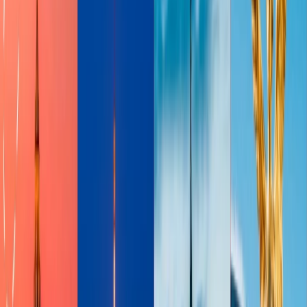
cocteles y un comedor con una selección de a la carta dónde se
puede relajarse tomando un té de tarde. El club de Virgin Atlántico
tiene algunas bicicletas, pelotón para los entusiásticos del fitness y
más.
Quién Puede Entrar-
Los pasajeros viajando en la clase alta,
invitado, viajando con Virgin Atlántica o Delta one en Delta, clase
Premier en Aeroméxico, viajando con la tarjeta Gold del Flying
Club, y más.
Sala VIP La Premiére de Air France,
Francia
Air France La Premiére de la cabina primera clase es una de la sala
más elegante. En París, Bordeaux, Lyon, Marsella, Nantes, y
Toulouse su conductor personal de Hertz DriveU te recogerá en un
vehículo premium y lo llevará al aeropuerto. El comedor ofrece
cocina elaborada por el chef Alain Ducasse, hay los espaciosos
personales o individuales donde se puede trabajar o jugar , el
servicio de revistas y periódicos, servicio de mayordomo, televisión
y así sucesivamente.
Quien Puede Entrar-
Los pasajeros viajando en la clase Business
en vuelos de larga distancia, los miembros del programa de lealtad y