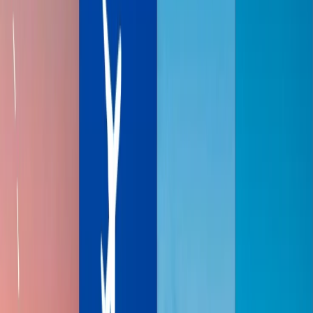
Sala VIP La Premiére de Air France, Francia
5
Sala de Primera Clase de Emirates, Dubai
6
Terminal de Primera Clase de Lufthansa
7
Sala de la Espera Primera de Qantas
8
Sala de la Espera Business Al Mourjan de Qatar Airways,
Doha
9
La sala de Finnair
10
Sala de la espera United Polaris
11
Salón Chase Sapphire por The Club
Home
/
Blogs de viajes
/
Las 10 Salas VIP De Aeropuerto Más
Lujosas
Las 10 Salas VIP De Aeropuerto Más
Lujosas
20 Feb, 2025
By :
Travomint