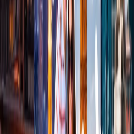
Atención al cliente 24/7
Cancelación
Experto en hoteles
Confirmación de reserva
+1-240-523-4500
Recent Blogs de viajes
29 Jun, 2026
10 cosas que hacer en Londres durante
Wimbledon 2026
25 Jul, 2026
De Italia a Japón: 10 destinos icónicos que son
merecen la pena explorar
23 Jun, 2026
10 Errores Que Encarecen Los Viajes A La
Copa Mundial De La FIFA
24 Jun, 2026
Wimbledon 2026: la guía completa para