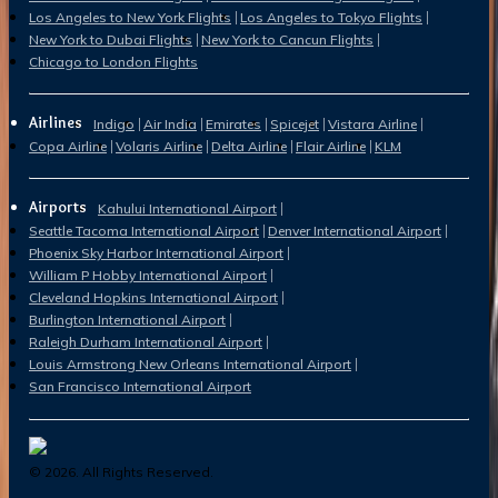
Los Angeles to New York Flights
Los Angeles to Tokyo Flights
New York to Dubai Flights
New York to Cancun Flights
Chicago to London Flights
Airlines
Indigo
Air India
Emirates
Spicejet
Vistara Airline
Copa Airline
Volaris Airline
Delta Airline
Flair Airline
KLM
Airports
Kahului International Airport
Seattle Tacoma International Airport
Denver International Airport
Phoenix Sky Harbor International Airport
William P Hobby International Airport
Cleveland Hopkins International Airport
Burlington International Airport
Raleigh Durham International Airport
Louis Armstrong New Orleans International Airport
San Francisco International Airport
©
2026
. All Rights Reserved.