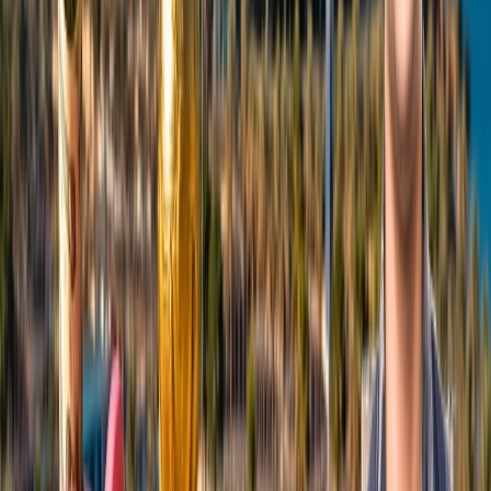
Un viaje a Bolivia es inolvidable. Es un destino diferente a cualquier
otro por su peculiar fusión de esplendor natural, variedad cultural e
importancia histórica.
Hasta donde alcanza la vista, el Salar de Uyuni, el mayor salar
del mundo, es una extraña extensión de corteza salina de un
blanco cegador.
Durante la estación de lluvias, se transforma en un enorme
espejo que refleja el cielo y produce una asombrosa ilusión
óptica.
La cordillera de los Andes, que ofrece algunas de las rutas de
senderismo más impresionantes del mundo, también se
encuentra allí.
Con sus elevados picos, la Cordillera Real, una subcordillera
de los Andes, es un paraíso para los amantes de la aventura.
Merece la pena visitar las localidades de Sucre, La Paz, y
Copacabana
Las atracciones locales son las ruinas de Tiwanaku, la
carretera de los Yungas del Norte, el Parque Nacional Madidi,
la isla del Sol y el impresionante lago navegable más alto, el