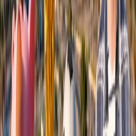
lago Titicaca.
La cocina local incluye silpancho, tucumanas, sajta de pollo,
salteñas, cuñapés, anticucho, etc.
Atención al cliente 24/7
Cancelación
Experto en hoteles
Confirmación de reserva
+1-240-523-4500
Recent Blogs de viajes
17 Jul, 2026
Adiós a las esperas: la magia de los chatbots en la
industria de viajes
22 Jun, 2026
La Copa Mundial de la FIFA: 10 Trucos Para