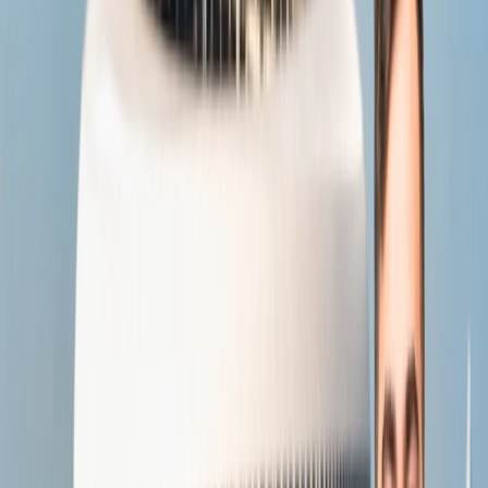
Banados del este, al este del país, lo hacen rico en
biodiversidad.
Uruguay posee numerosas islas, como la Isla de Flores,
conocida por su belleza natural y su importancia histórica, la
Isla de Lobos, conocida por sus leones marinos, la Isla de Las
Gaviotas, conocida por la observación de aves, la Isla
Timoteo, Isla Rasa, por su belleza natural, etc.
Otros lugares de interés son Montevideo, Punta del Este, el
barrio de Colonia del Sacramento, la playa de Cabo Polonio,
la playa de Punta del Diablo, la playa de Piriápolis y el cerro
San Antonio Hilltop, etc.
Pruebe empanadas, Choripan, Chivito, Chaja, Asado,
Farinata, Alfajor y Tortas Fritas en Uruguay.
Chile
Chile está situado en el extremo occidental de Sudamérica, un país
de tierras largas y estrechas repletas de hipnotizantes paisajes
diversos, desde desiertos hasta exuberantes montañas verdes y desde
largas playas extensas hasta centros de esquí.
Chile es un paraíso para cualquiera que disfrute del aire libre y
la naturaleza, desde el mundialmente famoso desierto de
Atacama hasta los hermosos fiordos patagónicos. Es el mejor
país para viajar en Sudamérica.