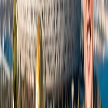
Ecuador está situado en la costa occidental de Sudamérica y cuenta
con hermosas tierras altas andinas, selvas amazónicas y las islas
Galápagos, ricas en biodiversidad.
Su rica biodiversidad, que abarca la cordillera de los Andes y
la selva amazónica, lo convierte en un paraíso para los
amantes de la belleza natural, los paisajes pintorescos, la rica
flora y fauna y las aventuras en la selva, como safaris,
senderismo, trekking, observación de aves, ballenas jorobadas
y otras actividades de aventura.
Las atracciones locales incluyen Monumentos como la
Ciudad Mitad del Mundo, Malecón 2000, Iglesia de la
Sociedad de Jesús, Basílica del Voto Nacional, Museo de
Sitio Intinan etc
Merece la pena visitar barrios como Cuenca, Baños, Otavalo
y Guayaquil para pasear y hacer compras.
Las famosas delicias culinarias de Ecuador son el ceviche, el
seco, la fanesca, el hornado, la humita, el encebollado, los
llapingachos, las empanadas, el bolón de verde, el locro de
papa, etc
Bolivia