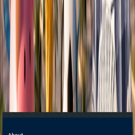
Cuidar tu Bolsillo
23 Jun, 2026
10 Errores Que Encarecen Los Viajes A La
Copa Mundial De La FIFA
04 Aug, 2026
Del ritmo al paraíso: guía para enamorarte de
Brasil
25 Jul, 2026
De Italia a Japón: 10 destinos icónicos que son
merecen la pena explorar
Blogs de viajes relacionados
17 Jul, 2026
Adiós a las esperas: la magia de los chatbots en la
industria de viajes
04 Aug, 2026
Del ritmo al paraíso: guía para enamorarte de
Brasil
24 Jun, 2026
Wimbledon 2026: la guía completa para
planificar tu viaje al Grand Slam
29 Jun, 2026
10 cosas que hacer en Londres durante
Wimbledon 2026
22 Jun, 2026
La Copa Mundial de la FIFA: 10 Trucos Para
Cuidar tu Bolsillo
About