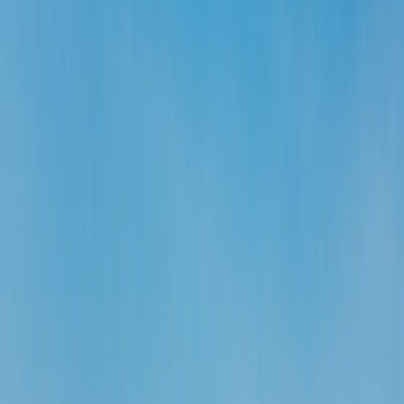
Ecuador
Bolivia
Home
/
Blogs de viajes
/
El país sudamericano más seguro para
visitar
El país sudamericano más seguro para
visitar
28 Sep, 2023
By :
Travomint
Tabla de contenido
Consejos de viaje
Solicitar Llamada
Reservar Vuelo
El país sudamericano más seguro para
visitar
En este artículo, tomamos nota de algunos de los países más seguros
de América Latina según el Índice de Seguridad publicado por el
Numbeo basado en las tasas de criminalidad en los siguientes países