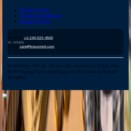
Privacy Policy
Terms & Conditions
Cookies Policy
Number :
+1-240-523-4500
or, simply
Email :
care@travomint.com
Disclaimer:
We do not provide services to Cuba, Iran,
North Korea, Syria and Regions of Crimea-Luhansk-
Donetsk
Dial In for Bigger Savings: Exclusive Deals!
+1-240-523-4500
+1-240-523-4500
Contact us