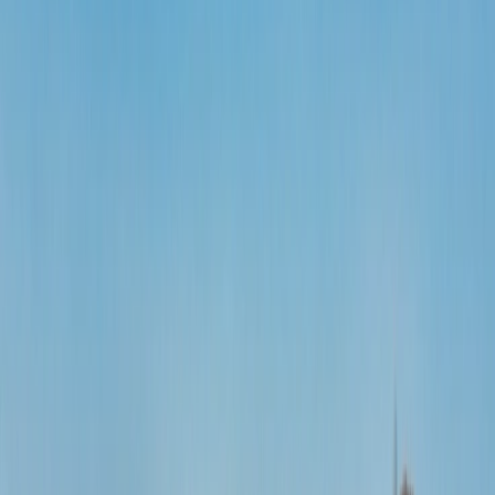
para 2022. Las tasas de criminalidad y el índice de seguridad fueron
publicados, teniendo en cuenta delitos como los delitos violentos,
delitos contra la propiedad, Atraco, robo, robo de coches, sesgo
étnico, delitos raciales, la seguridad percibida, etc, y otros delitos
relacionados.
Los países sudamericanos más seguros son Paraguay, Uruguay,
Chile, Ecuador y Bolivia, donde puedes hacer tu plan de visita.
Paraguay
Paraguay está situado en el centro de Sudamérica, limita con Brasil
al este, Bolivia al noroeste y Argentina al sur. Es un país sin salida al
mar y uno de los más infravalorados para los viajes y el turismo.
Paraguay tiene unos paisajes impresionantes y unos destinos
que quitan el aliento y que son asequibles para otros países
sudamericanos. Lo más interesante es que obtiene la máxima
puntuación en seguridad y bajos índices de delincuencia.
Las leyes políticas son progresistas, y Paraguay es el lugar
más seguro de Sudamérica. Posee una rica diversidad cultural
y belleza natural, y encabeza la lista en cuanto a
asequibilidad.
Las hermosas cascadas, el senderismo por los bosques y las
visitas a las impresionantes cataratas del Iguazú, el lago Ypoa,