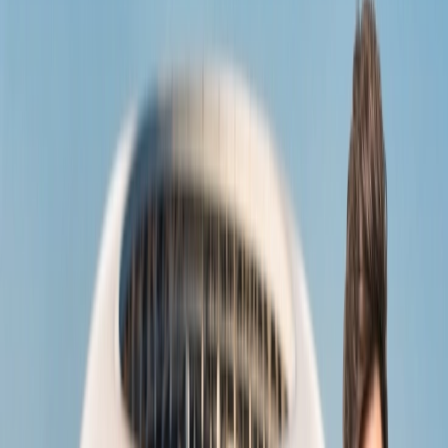
el Túnel del Árbol, el Parque Nacional de Ybycuí, el Parque
de la Salud, los Saltos del Monday, el Ojo del Mar, los Saltos
del Ñacunday, etc., son experiencias emocionantes.
Otras atracciones destacadas son la Misión Jesuítica de la
Santa Marca, el Palacio de López, el Museo del Barro, o las
compras en Shopping París o DelSol.
Los barrios cercanos que hay que visitar son Encarnación,
Cerro Corá y la capital, Asunción.
Uruguay
Uruguay ocupa el segundo lugar en la lista de países más seguros
para visitar en Sudamérica. Sin embargo, además de ser el país más
seguro, también es uno de los mejores para visitar.
El país es conocido por su litoral repleto de playas, situado en
la costa atlántica sudoriental.
El país cuenta con praderas onduladas, las montañosas tierras
altas de Brasil en el este y las pampas argentinas en el oeste
del país.
Uruguay tiene inviernos húmedos y fríos y veranos cálidos.
El país está esculpido por la naturaleza, con cuatro cuencas
fluviales y varias lagunas a lo largo de la costa atlántica.
El humedal de Franja Costera, las reservas de la biosfera y