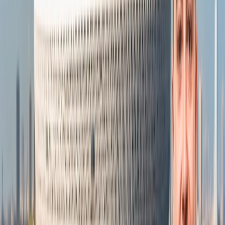
Explore los paisajes de otro mundo del desierto de Atacama,
el géiser geotérmico El Tatio, las Cuevas de Mármol, las islas
de Pascua, el parque nacional Torres del paine, el parque
nacional Vicente Pérez Rosales, la cordillera de los Andes, el
lago Llanquihue, el parque Pumalín, el glaciar Perito Moreno,
el parque nacional Conguillio, etc
Disfrute de estimulantes actividades como montañismo,
trekking, senderismo en la región de la Patagonia, el desierto
de Atacama y los glaciares, rafting y kayak en los lagos
glaciares y ríos vírgenes, surf en la costa del Pacífico o
escalada, esquí y cata de vinos en la cordillera de los Andes.
En zonas como el Valle del Maipo y el Valle de Colchagua,
Chile es conocido por sus bodegas de primera categoría que
ofrecen visitas y catas de vino.
Descubre la animada cultura de Chile a través de su
gastronomía, música y festivales. La comida chilena como las
empanadas, el mote con huesillo, el pebre, el pastel de choclo,
la humita, el curanto, la cazuela, etc.
Ecuador