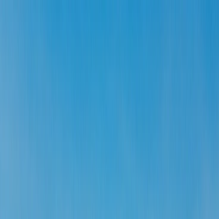
Flights
Hotels
Vacation
Car Rental
Transfers
Log in/Sign up
You have been redirected to
Travomint.com
based on your
location.
Go to Travomint.com instead.
Tabla de contenido
1
El país sudamericano más seguro para visitar
2
El país sudamericano más seguro para visitar
Paraguay
Uruguay
Chile