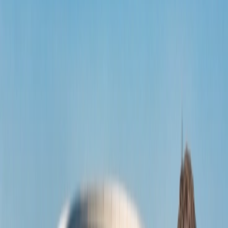
Consejos de viaje
Solicitar Llamada
Reservar Vuelo
¿Cuánto tiempo tarda un avión desde
Nicaragua a Estados Unidos?
Los viajeros que nunca han tenido experiencia de volar por avión y
ahora están haciendo planes viajar a Estados Unidos desde
Nicaragua, pero ante todo quieren saber cuanto tiempo tarda un
avión para viajar a Estados Unidos. Este artículo será apropiado
donde van a saber cada información que les ayudara mientras que
quieran viajar, así que sigue adelante con esta información para
poder saber.
¿Qué aerolíneas actualmente viajan desde
Nicaragua a Estados Unidos?
Los pasajeros que nunca han viajado por avión y quieren viajar a su
favorito país Estados Unidos, pero tienen el presupuesto bajo, pues
aquí en este contexto van a mirar algunas aerolíneas que vuelan con
el costo bajo. Sigue adelante para poder ver que mencionan en la