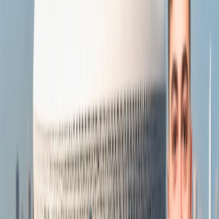
Para tener una experiencia increíble en tu viaje debes reservar los
vuelos en la temporada afuera, es decir que las aerolíneas bajan los
precios de vuelos. Así que siempre que quieran hacer reservaciones
deben realizar en el mes de enero para que puedan conseguir el
billete con las ofertas.
¿Cuándo puedo reservar el vuelo de
Nicaragua a Estados Unidos?
Si estás buscando la manera de conseguir los vuelos económicos
entonces debes realizar las reservaciones 2 o 3 semanas antes de tu
viaje, porque en el último momento los precios de vuelos suben y es
difícil encontrarlos con ofertas.
¿Cómo puedo obtener los vuelos
económicos para Nicaragua a Estados
Unidos?
Existen pasajeros que nunca han volado por avión y ahora quieren
viajar a Estados Unidos desde Nicaragua, pero tienen el presupuesto
bajo, pues ante todo deben saber los trucos y consejos para que
consigan los vuelos más económicos. Sigue adelante para poder