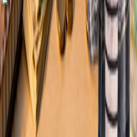
Dial In for Bigger Savings: Exclusive Deals!
+1-240-523-4500
+1-240-523-4500
Contact us
Dial In for Bigger Savings: Exclusive Deals!
+1-240-523-4500
Instant Response
Multilingual Support
24/7 Quick
Assistance