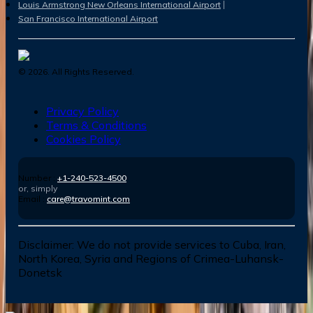
Louis Armstrong New Orleans International Airport
San Francisco International Airport
©
2026
. All Rights Reserved.
Privacy Policy
Terms & Conditions
Cookies Policy
Number :
+1-240-523-4500
or, simply
Email :
care@travomint.com
Disclaimer:
We do not provide services to Cuba, Iran,
North Korea, Syria and Regions of Crimea-Luhansk-
Donetsk