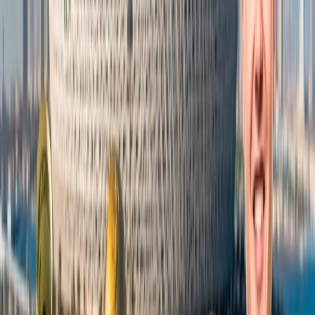
verlas.
Reserva anticipada -
Los pasajeros deben hacer reservaciones
anticipadas porque en el último momento es difícil encontrarlos por
mucha multitud los precios de vuelo suben. Así que hay que reservar
el billete 2 o 3 semanas antes de su viaje.
Las redes sociales -
Casi todas las aerolíneas ofrece su propia
cuenta redes sociales entonces para poder saber nuevos detalles de la
aerolínea puedes suscribir las plataformas como Instagram,
LinkedIn, Twitter, Facebook para que sepan sobre el programa de
lealtad, el calendario de tarifas bajas, nuevas políticas, noticias etc.
Por atención al cliente -
Conéctate con un agente real de la
aerolínea para que te ayuden a buscarlos más económicos, para
poder llegar a ellos simplemente llama al número de atención al
cliente de la aerolínea preferida.
Desde el sitio web -
Los pasajeros deben realizar reservaciones
directamente desde la página web donde van a obtener miles,
premios y recompensas para que puedan aplicar mientras que estés
reservando vuelos.
El programa de lealtad -
Las aerolíneas ofrecen muchos beneficios
para que pasajeros siempre sean leales con aerolíneas. Así que