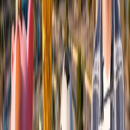
+1-240-523-4500
Recent Blogs de viajes
23 Jun, 2026
10 Errores Que Encarecen Los Viajes A La
Copa Mundial De La FIFA
22 Jun, 2026
La Copa Mundial de la FIFA: 10 Trucos Para
Cuidar tu Bolsillo
24 Jun, 2026
Wimbledon 2026: la guía completa para
planificar tu viaje al Grand Slam
17 Jul, 2026
Adiós a las esperas: la magia de los chatbots en la
industria de viajes
04 Aug, 2026
Del ritmo al paraíso: guía para enamorarte de
Brasil
Blogs de viajes relacionados
24 Jun, 2026
Wimbledon 2026: la guía completa para
planificar tu viaje al Grand Slam
04 Aug, 2026
Del ritmo al paraíso: guía para enamorarte de
Brasil
17 Jul, 2026
Adiós a las esperas: la magia de los chatbots en la
industria de viajes
29 Jun, 2026
10 cosas que hacer en Londres durante
Wimbledon 2026