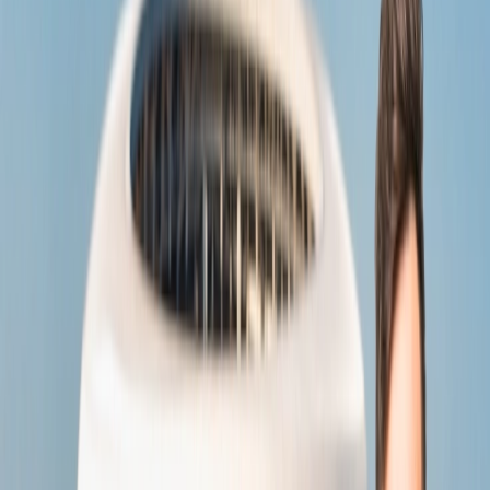
parte bajo.
Iberia Airlines
Avianca Airlines
American Airlines
JetBlue
Iberia Airlines
Latam Airlines
Spirit Airlines
Copa Airlines
United Airlines
¿Cuánto cuesta viajar desde Nicaragua a
Estados Unidos?
Antes de planear el viaje los pasajeros deben saber cuanto cuesta un
boleto de Nicaragua a Estados Unidos, pues es depende de los
vuelos que quieran reservar. Para los vuelos económicos el costo de
vuelos cuesta casi 140 dólares.
¿Qué es la mejor época para reservar los
vuelos de Nicaragua a Estados Unidos?