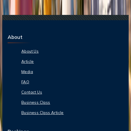
22 Jun, 2026
La Copa Mundial de la FIFA: 10 Trucos Para
Cuidar tu Bolsillo
About
About Us
Article
Media
FAQ
Contact Us
Business Class
Business Class Article