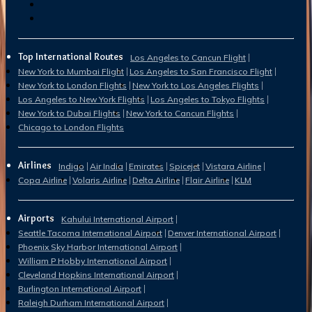
Top International Routes
Los Angeles to Cancun Flight
New York to Mumbai Flight
Los Angeles to San Francisco Flight
New York to London Flights
New York to Los Angeles Flights
Los Angeles to New York Flights
Los Angeles to Tokyo Flights
New York to Dubai Flights
New York to Cancun Flights
Chicago to London Flights
Airlines
Indigo
Air India
Emirates
Spicejet
Vistara Airline
Copa Airline
Volaris Airline
Delta Airline
Flair Airline
KLM
Airports
Kahului International Airport
Seattle Tacoma International Airport
Denver International Airport
Phoenix Sky Harbor International Airport
William P Hobby International Airport
Cleveland Hopkins International Airport
Burlington International Airport
Raleigh Durham International Airport