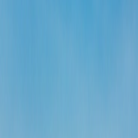
¿Qué aerolíneas actualmente viajan desde Nicaragua a
Estados Unidos?
4
¿Cuánto cuesta viajar desde Nicaragua a Estados Unidos?
5
¿Qué es la mejor época para reservar los vuelos de Nicaragua
a Estados Unidos?
6
¿Cuándo puedo reservar el vuelo de Nicaragua a Estados
Unidos?
7
¿Cómo puedo obtener los vuelos económicos para Nicaragua
a Estados Unidos?
Home
/
Blogs de viajes
/
¿Cuánto tiempo tarda un avión desde
Nicaragua a Estados Unidos?
¿Cuánto tiempo tarda un avión desde
Nicaragua a Estados Unidos?
10 Apr, 2024
By :
Travomint
Tabla de contenido