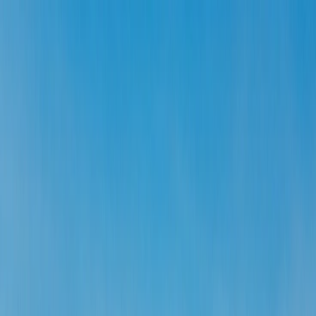
Flights
Hotels
Vacation
Car Rental
Transfers
Log in/Sign up
You have been redirected to
Travomint.com
based on your
location.
Go to Travomint.com instead.
Tabla de contenido
1
¿Cuánto tiempo tarda un avión desde Nicaragua a Estados
Unidos?
2
¿Cuánto tiempo tarda un avión desde Nicaragua a Estados
Unidos?
3