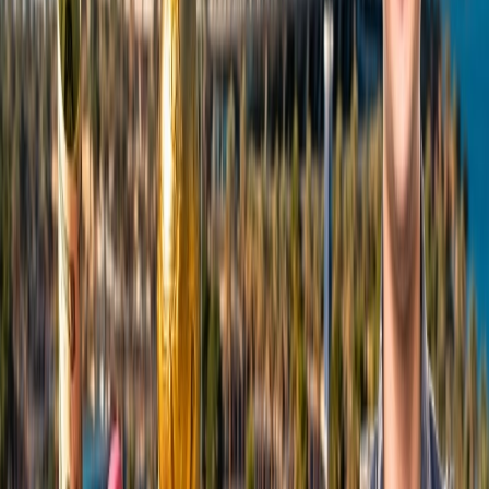
siempre que quieras conseguir vuelos baratos puedes aplicar los
premios para que el costo de los vuelos bajen. El motivo de las
aerolíneas que los pasajeros siempre elijan misma aerolínea para su
viaje
Últimas Palabras
Según este artículo, deseo que los detalles hayan sido útiles y
ayudarles para los pasajeros y que pueden tomar ayuda de las
informaciones de este artículo para que obtengas los vuelos baratos
con el costo más bajo. Para más detalles simplemente deben marcar
el número gratuito de atención al cliente de la aerolínea preferida.
Atención al cliente 24/7
Cancelación
Experto en hoteles
Confirmación de reserva