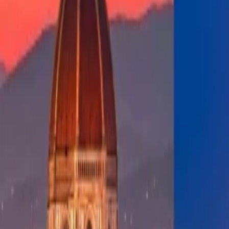
Conclusión:
Definitivamente, la información que está dada arriba te 
viaje. Puedes marcar el número de Atención al cliente de JetBlue Airli
Atención al cliente 24/7
Cancelación
Experto en hoteles
Confirmación de reserva
+1-240-523-4500
Recent Blogs de viajes
25 Jul, 2026
De Italia a Japón: 10 destinos icónicos que son me
29 Jun, 2026
10 cosas que hacer en Londres durante Wimbledo
24 Jun, 2026
Wimbledon 2026: la guía completa para planificar 
23 Jun, 2026
10 Errores Que Encarecen Los Viajes A La Copa