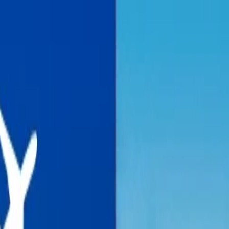
on.
Go to Travomint.com instead.
e?