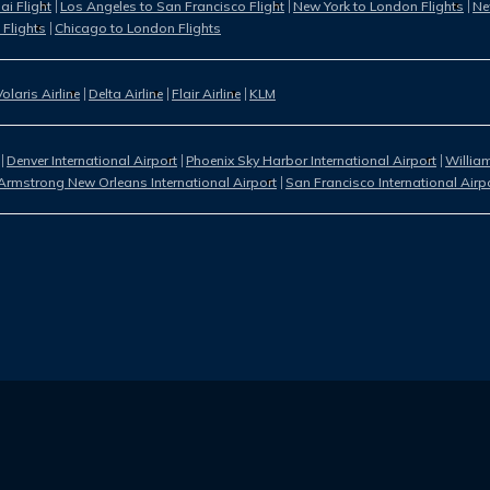
i Flight
Los Angeles to San Francisco Flight
New York to London Flights
Ne
 Flights
Chicago to London Flights
Volaris Airline
Delta Airline
Flair Airline
KLM
Denver International Airport
Phoenix Sky Harbor International Airport
William
Armstrong New Orleans International Airport
San Francisco International Airp