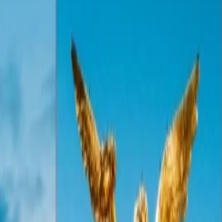
ar para abordar un vuelo. Entonces debes conocer que tienes que pagar
 los términos y condiciones de equipaje de JetBlue y si no tienes
ste tema:
as durante el tiempo de abordar. Tienes que leer la información que
mar después de aterrizaje del avión.