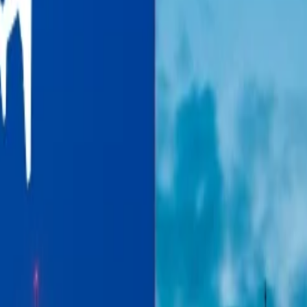
ue?
?
consulta en tu mente acerca del costo de tus maletas que tienes que pag
os terceros. Aparte de eso, lo es necesario a tener un guía completas de
ormación que está dada a continuación para aprender en detalle sobre e
tBlue?
 de equipaje de la aerolínea, de modo que tus maletas no serán rechazad
y hacer tu viaje más conveniente:
 tiempo de viaje y estos son transportados por la aerolínea que puedes to