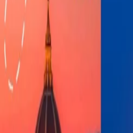
Tus bolsas no deben estar atados con cuerdas o alarmes porque l
El peso de las bolsas facturadas deberías estar debajo 50 libras, d
El tamaño de bolsas facturado no exceder el límite de 62"
Si no cumple con los requisitos de tamaño y peso de la aerolínea
Equipaje de mano:
Los equipajes de mano son las que puedes llevar d
El tamaño del equipaje de mano debe ser inferior 22" L*14" 
El límite de objetos personales no debes exceder el límite de
El equipaje más de este límite, debes considerar como un equipa
Objetos personales:
JetBlue te permite a llevar objeto personal duran
mochila, una computadora portilla, cartera, cámara, maletín, guitarás, e
Objetos prohibidos
: Hay existen algunos objetos que están estrictam
están dadas a continuación:
Tijeras
Cuchillos
Cortadores
Navajas de afeitar
Pistolas de juéguete
Pistolas
Artículos venenosos
Armas o otros objetos afilados.