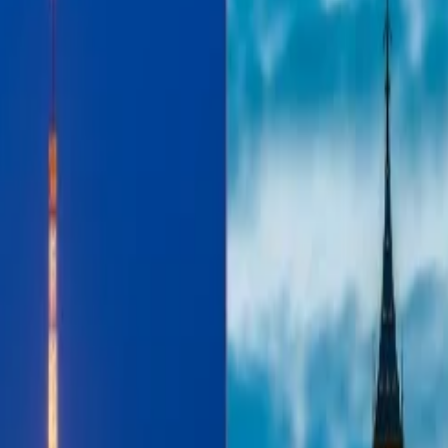
o puede dañar otros objetos en un avión durante el tiempo de transport
e lo contrario, la aerolínea cobrará la tarifa
, entonces tienes que pagar el costo adicional.
urante el tiempo de viaje con un objeto personal, bajo de tu asiento en 
W* 9" H
 17"L* 13"W* 8"H
je de gran tamaño y tienes que pagar las tarifasadicionales por el mism
te el viaje junto con un equipaje de mano que puedes llevar bajo de tu a
tcéteras.
ente prohibidos por JetBlue para llevar durante el tiempo de viaje por l