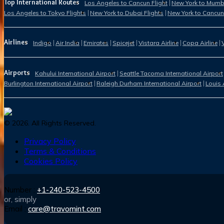
Top International Routes
Los Angeles to Cancun Flight
New York to Mumba
Los Angeles to Tokyo Flights
New York to Dubai Flights
New York to Cancun
Airlines
Indigo
Air India
Emirates
Spicejet
Vistara Airline
Copa Airline
Airports
Kahului International Airport
Seattle Tacoma International Airport
Burlington International Airport
Raleigh Durham International Airport
Louis 
©
2026
. All Rights Reserved.
Privacy Policy
Terms & Conditions
Cookies Policy
Number :
+1-240-523-4500
or, simply
Email :
care@travomint.com