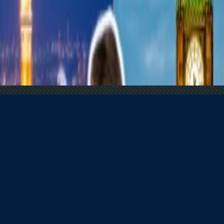
ndustria de viajes
r tu Bolsillo
ndustria de viajes
n 2026
il
recen la pena explorar