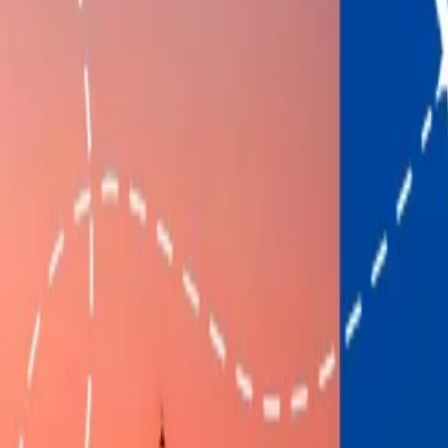
¿Cuánto es el costo de las maletas en JetBl
13 Apr, 2024
By :
Travomint
Tabla de contenido
Consejos de viaje
Solicitar Llamada
Reservar Vuelo
¿Cuál es el costo de las maletas en JetBlue
Antes de empacar tus bolsas para viaje con JetBlue, podrías tener la 
60 dólares por primera y segunda maleta facturada y 180 dólares para l
minina sobre este tema, entonces puedes tomar en consideración la inf
¿Cuáles son los políticos de equipaje de Je
Si vas a volar con JetBlue, entonces debes conocer todas las políticas
están dadas a continuación para aprender en breve sobre las políticas 
Bolsas facturadas
: No puedes llevar las bolsas facturadas durante el