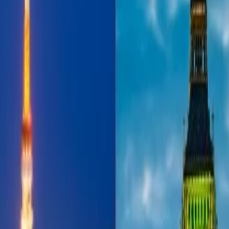
ayudara a dar una imagen clara acerca de las políticas de equipaje de J
nes o incluso visitar la página oficial de JetBlue Airlines para recolec
recen la pena explorar
n 2026
tu viaje al Grand Slam
 Mundial De La FIFA