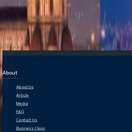
17 Jul, 2026
Adiós a las esperas: la magia de los chatbots en la i
Blogs de viajes relacionados
22 Jun, 2026
La Copa Mundial de la FIFA: 10 Trucos Para Cuida
17 Jul, 2026
Adiós a las esperas: la magia de los chatbots en la i
29 Jun, 2026
10 cosas que hacer en Londres durante Wimbledo
04 Aug, 2026
Del ritmo al paraíso: guía para enamorarte de Bras
25 Jul, 2026
De Italia a Japón: 10 destinos icónicos que son me
About
About Us
Article
Media
FAQ
Contact Us
Business Class