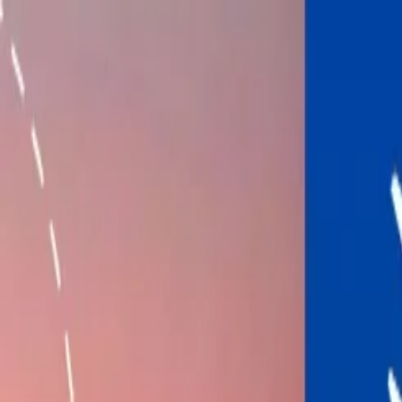
Flights
Hotels
Vacation
Car Rental
Transfers
Log in/Sign up
You have been redirected to
Travomint.com
based on your locati
Tabla de contenido
1
¿Cuánto es el costo de las maletas en JetBlue?
2
¿Cuál es el costo de las maletas en JetBlue?
3
¿Cuáles son los políticos de equipaje de JetBlue?
Home
/
Blogs de viajes
/
¿Cuánto es el costo de las maletas en JetBlu