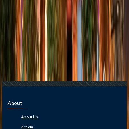
22 Jun, 2026
La Copa Mundial de la FIFA: 10 Trucos Para
Cuidar tu Bolsillo
04 Aug, 2026
Del ritmo al paraíso: guía para enamorarte de
Brasil
Blogs de viajes relacionados
09 Jun, 2025
Centro Comercial Barcelona Glòries | Tiendas,
Restaurantes, Horarios y Cómo Llegar
04 Apr, 2025
El Centro Comercial Maremagnum: Tu Oasis De
Compras Sobre El Mar
21 Mar, 2025
Centro Comercial Diagonal Mar: Comercios,
Horarios de Apertura/Cierre y Servicios
27 Mar, 2025
Centro Comercial Las Arenas en Barcelona:
Tiendas, Horario, Cine, Restaurantes
About
About Us
Article