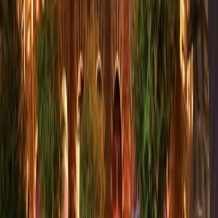
y más.
Atención al cliente 24/7
Cancelación
Experto en hoteles
Confirmación de reserva
+1-240-523-4500
Recent Blogs de viajes
17 Jul, 2026
Adiós a las esperas: la magia de los chatbots en la
industria de viajes
29 Jun, 2026
10 cosas que hacer en Londres durante
Wimbledon 2026
25 Jul, 2026
De Italia a Japón: 10 destinos icónicos que son
merecen la pena explorar