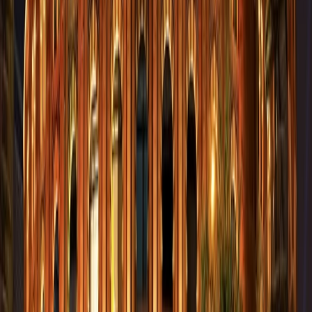
La información de contacto de Centro
Comercial Plaza Río 2
El enlace del sitio web:
www.plazario2.com
La dirección
: Centro Comercial Plaza Río 2, Avenida del
Manzanares 210, 28026, Madrid, España
Conclusión
Si está en Madrid, debería explorar el Centro Comercial Plaza Río 2,
que no solo es uno de los centros comerciales más famosos, sino que
también ofrece una de las mejores vistas de la ciudad. Así que lea la
información mencionada en este post donde encontrará los servicios
ofrecidos, las maneras de llegar y algunas de las interesantes cosas
que puede hacer en o cerca del centro comercial. Espera que os
guste la información y sea útil.
Preguntas frecuentes
¿Dónde está ubicado el Centro Comercial Plaza Río 2?
El Centro Comercial Plaza Río 2 está ubicado en Madrid Río, frente