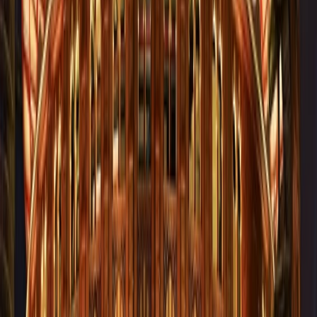
C7 y C10, y la estación de Pirámides de las líneas C1, C7 y C10.
Llega al Centro Comercial Plaza Río 2 mediante
Metro
Para llegar al Centro Comercial Plaza Río 2 mediante metro, las
mejores estaciones son Legazpi y Usera de las líneas 3 y 6. Hay
posibilidades de que tenga que caminar unos metros para llegar al
centro comercial.
Cosas para hacer en o cerca de Centro
Comercial Plaza Río 2
Disfrute de las vistas impecables desde la terraza del Mirador,
que ofrece una panorámica del horizonte de Madrid y del río
Manzanares.
Explore una amplia gama de las marcas internacionales
disponibles en el Centro Comercial Plaza Río 2
Visitar Matadero Madrid, que fue un matadero convertido en
un espacio de arte, conciertos, teatros, exhibiciones y más.
Usted puede explorar diferentes tiendas, restaurantes o cafés
ubicados cerca del centro comercial que le ofrecerán una
experiencia única.