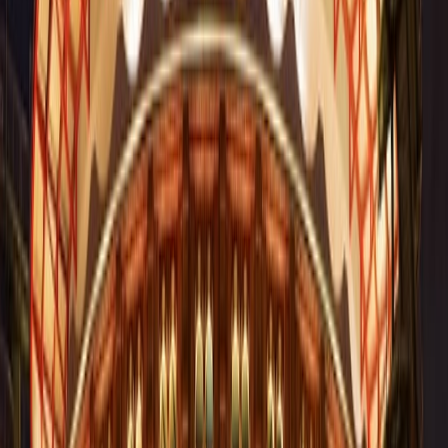
Existe una variedad de opciones para llegar al Centro Comercial
Plaza Río 2, como mediante los autobuses, el metro y RENFE. Así
que si no tiene ni idea de cómo puede usar cada medio de transporte
para llegar, lea la información a continuación.
Llega al Centro Comercial Plaza Río 2 mediante
autobús
Uno de los medios de transporte más rápidos y directos para llegar al
Centro Comercial Plaza Río 2 es el autobús, con muchas líneas que
paran directamente en el centro comercial o a solo unos metros de él.
La primera parada es de Antonio López- Centro Comercial, y las
líneas que le dejarán directamente en el centro comercial incluyen:
líneas 23, 148, 156, 45, 85, 6, 18, 22, 76, 78, 79, 47 y otras más.
Llega al Centro Comercial Plaza Río 2 mediante
tren
Para llegar al Centro Comercial Plaza Río 2 mediante los trenes,
debería tomar las líneas que le dejarán directamente en la estación,
desde las cuales tendrá que tomar el autobús para llegar al centro.
Algunas de las estaciones cercanas populares para llegar al centro
comercial Plaza Río 2 incluyen la estación de Delicias de las líneas
C1, C7 y C10, la estación de Méndez Álvaro de las líneas C1, C5,