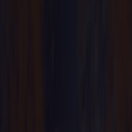
Los servicios ofrecidos en Centro Comercial Plaza Río 2
Los servicios generales
Los servicios para infantil
Los servicios de compra
Los servicios de aparcamiento
4
Cómo llegar a Centro Comercial Plaza Río 2
Llega al Centro Comercial Plaza Río 2 mediante
autobús
Llega al Centro Comercial Plaza Río 2 mediante tren
Llega al Centro Comercial Plaza Río 2 mediante Metro
5
Cosas para hacer en o cerca de Centro Comercial Plaza Río 2
6
La información de contacto de Centro Comercial Plaza Río 2
7
Conclusión
8
Preguntas frecuentes
Home
/
Blogs de viajes
/
Centro Comercial L'Illa Diagonal:
Tiendas, Horarios, Cómo llegar, Mapa, Datos de Contacto
Centro Comercial L'Illa Diagonal: