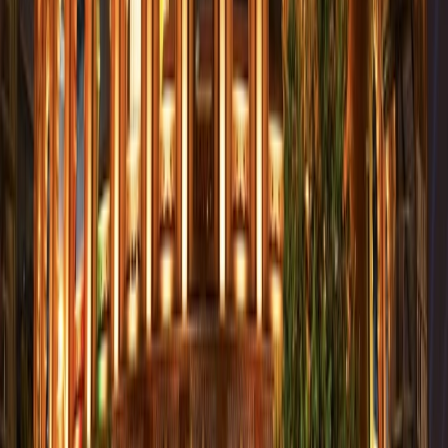
de Matadero Madrid.
¿Cuáles son los horarios de apertura de Centro Comercial Plaza Río 2?
El Centro Comercial Plaza Río 2 está abierto todos los días de 10:00
a 22:00.
¿Hasta cuánto tiempo puedo aparcar gratis mi coche en el Centro
Comercial Plaza Río 2?
El Centro Comercial Plaza Río 2 permite a todos los visitantes
aparcar gratis su coche durante un máximo de 2 horas.
¿Cuál es la estación más cercana para llegar al Centro Comercial
Plaza Río 2?
La estación más cercana para llegar al Centro Comercial Plaza Río 2
es Legazpi, junto a las líneas 3 de amarillo y 6 del círculo.
¿Qué tipos de marcas hay en el Centro Comercial Plaza Río 2?
El Centro Comercial Plaza Río 2 cuenta con las marcas de moda
mujer, niños, moda deportiva, bolsos, zapatería, hogar, decoraciones