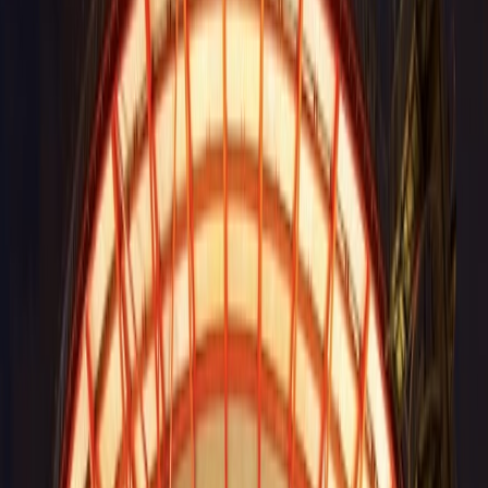
Puntos de recarga:
en muchos lugares del centro comercial
encontrará puntos de recarga para cargar su móvil u otro
dispositivo.
Consigna:
En la entrada y en el aparcamiento de VIP
encontrará consignas gratuitas para guardar sus cosas hasta
que disfrute de todos los servicios ofrecidos en el centro
comercial Plaza Río 2.
El espacio de Coworking:
ahora usted puede disfrutar de un
espacio de coworking en el que puede hacer su trabajo de
oficina, realizar reuniones importantes, estudiar o realizar
cualquier otra actividad sin interrupciones.
Los servicios para infantil
El área para los niños
: en el alto de Mirador Río 2
encontrará un espacio dedicado a los niños, totalmente
vanguardista, lúdico y muy divertido.
Ludoteca infantil
: hay muchas zonas de juego para niños,
con tecnología avanzada, ubicadas en el pasillo de la planta
baja.
Los servicios de compra
Tarjeta PR2 - el club:
si quiere disfrutar de mejores