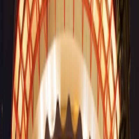
descuentos o beneficios exclusivos, debería obtener una
tarjeta Exclusive Member, que es gratuita.
Click & Collect
: Amazon Locker es un servicio que te
permite recibir paquetería en una dirección de entrega
completamente gratuita.
Los servicios de aparcamiento
Lavado de coches
: disfrute del servicio ecológico de lavado
de coches ubicado en el aparcamiento 1.
El aparcamiento gratuito
: disfrute de 2 horas de
aparcamiento gratuito mientras explore el centro comercial
Plaza Río 2.
Puntos de carga para vehículos eléctricos:
hay muchos
puntos de carga disponibles en todos los niveles de
aparcamiento.
Buscar su coche:
El sistema de guiado de aparcamiento de
Buscar su coche te permite localizar en cualquier momento
dónde está ubicado su coche.
Cómo llegar a Centro Comercial Plaza
Río 2