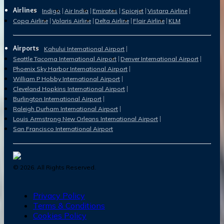
Airlines
Indigo
Air India
Emirates
Spicejet
Vistara Airline
Copa Airline
Volaris Airline
Delta Airline
Flair Airline
KLM
Airports
Kahului International Airport
Seattle Tacoma International Airport
Denver International Airport
Phoenix Sky Harbor International Airport
William P Hobby International Airport
Cleveland Hopkins International Airport
Burlington International Airport
Raleigh Durham International Airport
Louis Armstrong New Orleans International Airport
San Francisco International Airport
©
2026
. All Rights Reserved.
Privacy Policy
Terms & Conditions
Cookies Policy