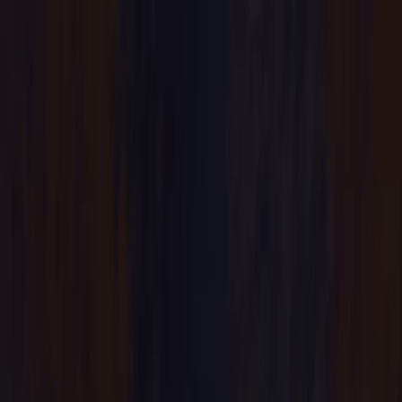
Flights
Hotels
Vacation
Car Rental
Transfers
Log in/Sign up
You have been redirected to
Travomint.com
based on your
location.
Go to Travomint.com instead.
Tabla de contenido
1
Centro Comercial L'Illa Diagonal: Tiendas, Horarios, Cómo
llegar, Mapa, Datos de Contacto
2
El Centro Comercial Plaza Río 2: la nueva joya del
Manzanares
3