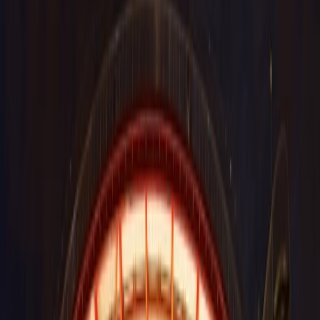
la información a continuación, que le familiarizará con todo lo que
debe saber al respecto.
Los servicios ofrecidos en Centro
Comercial Plaza Río 2
El Centro Comercial Plaza Río 2 cuenta con al menos 15 servicios,
los cuales están divididos en las secciones de servicios generales,
infantil, compra y aparcamiento. Lee la información a continuación
para conocer en profundidad cada servicio.
Los servicios generales
Eco Park Point
: es un servicio exclusivo y gratuito para
recargar bicicletas y patinetes eléctricos. Además, encontrará
una estación de mantenimiento y autorreparación de
bicicletas.
El servicio de wifi:
disfrute de wifi completamente gratuito y
sin limitaciones, accesible en todas las plantas y zonas de
Plaza Río 2.
Cajeros automáticos:
usted puede encontrar los cajeros
automáticos del Banco Santander ubicados en el servicio de
VIP, en la entrada de VIP, y también en las escaleras
mecánicas del pasillo.