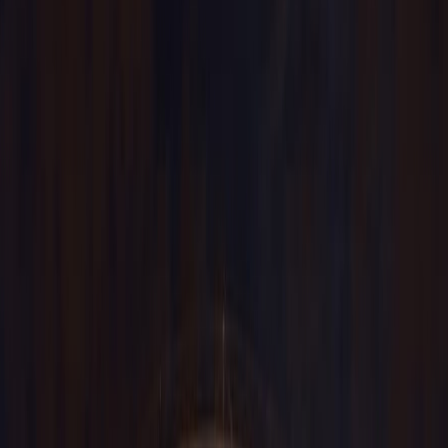
Tiendas, Horarios, Cómo llegar, Mapa,
Datos de Contacto
18 Apr, 2025
By :
Travomint
Tabla de contenido
Consejos de viaje
Solicitar Llamada
Reservar Vuelo
El Centro Comercial Plaza Río 2: la
nueva joya del Manzanares
Centro Comercial Plaza Río 2 es un centro comercial moderno
ubicado en Madrid Río, frente a Matadero Madrid, que cuenta con
más de 160 marcas en alrededor de tres pisos y ofrece marcas
populares tanto nacionales como internacionales. El centro
comercial abrió en 2017 y se destaca por su terraza, conocida como
" El Mirador de Plaza Río 2 ", que ofrece vistas espectaculares de la
ciudad, del parque Madrid Río y del Palacio Real, lo que la ha
convertido en una de las atracciones más famosas de Madrid. Ahora,
si le gustaría explorar el Centro Comercial Plaza Río 2, debería leer