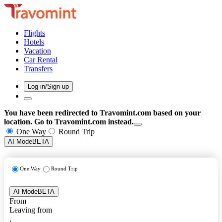
Flights
Hotels
Vacation
Car Rental
Transfers
Log in/Sign up
You have been redirected to
Travomint.com
based on your
location.
Go to Travomint.com instead.
One Way
Round Trip
AI Mode
BETA
One Way
Round Trip
AI Mode
BETA
From
Leaving from
,