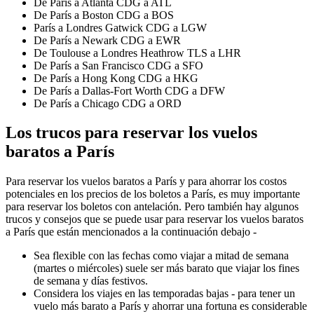
De París a Atlanta CDG a ATL
De París a Boston CDG a BOS
París a Londres Gatwick CDG a LGW
De París a Newark CDG a EWR
De Toulouse a Londres Heathrow TLS a LHR
De París a San Francisco CDG a SFO
De París a Hong Kong CDG a HKG
De París a Dallas-Fort Worth CDG a DFW
De París a Chicago CDG a ORD
Los trucos para reservar los vuelos
baratos a París
Para reservar los vuelos baratos a París y para ahorrar los costos
potenciales en los precios de los boletos a París, es muy importante
para reservar los boletos con antelación. Pero también hay algunos
trucos y consejos que se puede usar para reservar los vuelos baratos
a París que están mencionados a la continuación debajo -
Sea flexible con las fechas como viajar a mitad de semana
(martes o miércoles) suele ser más barato que viajar los fines
de semana y días festivos.
Considera los viajes en las temporadas bajas - para tener un
vuelo más barato a París y ahorrar una fortuna es considerable