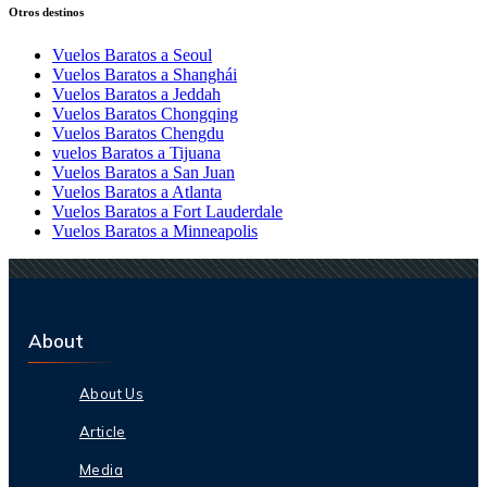
Otros destinos
Vuelos Baratos a Seoul
Vuelos Baratos a Shanghái
Vuelos Baratos a Jeddah
Vuelos Baratos Chongqing
Vuelos Baratos Chengdu
vuelos Baratos a Tijuana
Vuelos Baratos a San Juan
Vuelos Baratos a Atlanta
Vuelos Baratos a Fort Lauderdale
Vuelos Baratos a Minneapolis
About
About Us
Article
Media