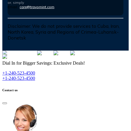
or, simply
Email :
care@travomint.com
Disclaimer:
We do not provide services to Cuba, Iran,
North Korea, Syria and Regions of Crimea-Luhansk-
Donetsk
Dial In for Bigger Savings: Exclusive Deals!
+1-240-523-4500
+1-240-523-4500
Contact us