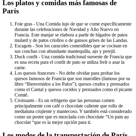
Los platos y comidas más famosas de
París
Foie gras - Una Comida lujo de que se come específicamente
durante las celebraciones de Navidad y Año Nuevo en
Francia. Este manjar se elabora a partir de hígados de patos
mulard y de patos criollos o de gansos grises de las Landas.
Escagots - Son los caracoles comestibles que se cocinan en
sus conchas con abundante mantequilla, ajo y perejil.
Duck confit - Una comida tradicional suroeste de Francia que
es una receta para el confit de pato se utiliza freír o asar la
carne.
Los quesos franceses - No debe olvidar para probar los
quesos famosos de Francia que son maroilles (famoso por su
libro “Bienvenidos a los Palos”); quesos crudos y prensados
como el Cantal y quesos cocidos y prensados como el picante
Comté.
Croissants - Es un refrigerio que las personas comen
principalmente con café o chocolate caliente que rollo de
medialuna crujiente y mantecoso. Y también está considerado
como un postre que es mezclada con chocolate “Un pain au
chocolat “que es la mejor opción para ti.
Los modos de la transportación de París