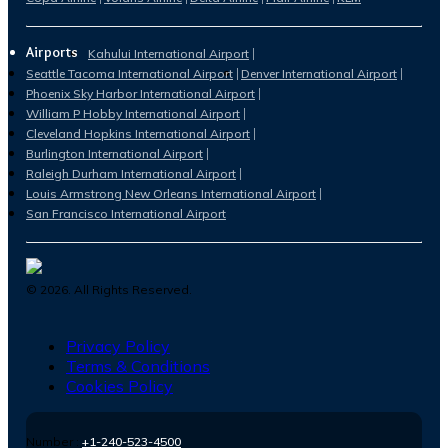
Airports
Kahului International Airport
Seattle Tacoma International Airport
Denver International Airport
Phoenix Sky Harbor International Airport
William P Hobby International Airport
Cleveland Hopkins International Airport
Burlington International Airport
Raleigh Durham International Airport
Louis Armstrong New Orleans International Airport
San Francisco International Airport
©
2026
. All Rights Reserved.
Privacy Policy
Terms & Conditions
Cookies Policy
Number :
+1-240-523-4500