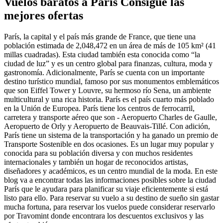
Vuelos baratos a París Consigue las
mejores ofertas
París, la capital y el país más grande de France, que tiene una
población estimada de 2,048,472 en un área de más de 105 km² (41
millas cuadradas). Esta ciudad también esta conocida como “la
ciudad de luz” y es un centro global para finanzas, cultura, moda y
gastronomía. Adicionalmente, París se cuenta con un importante
destino turístico mundial, famoso por sus monumentos emblemáticos
que son Eiffel Tower y Louvre, su hermoso río Sena, un ambiente
multicultural y una rica historia. París es el país cuarto más poblado
en la Unión de Europea. París tiene los centros de ferrocarril,
carretera y transporte aéreo que son - Aeropuerto Charles de Gaulle,
Aeropuerto de Orly y Aeropuerto de Beauvais-Tillé. Con adición,
París tiene un sistema de la transportación y ha ganado un premio de
Transporte Sostenible en dos ocasiones. Es un lugar muy popular y
conocida para su población diversa y con muchos residentes
internacionales y también un hogar de reconocidos artistas,
diseñadores y académicos, es un centro mundial de la moda. En este
blog va a encontrar todas las informaciones posibles sobre la ciudad
París que le ayudara para planificar su viaje eficientemente si está
listo para ello. Para reservar su vuelo a su destino de sueño sin gastar
mucha fortuna, para reservar los vuelos puede considerar reservarlo
por Travomint donde encontrara los descuentos exclusivos y las