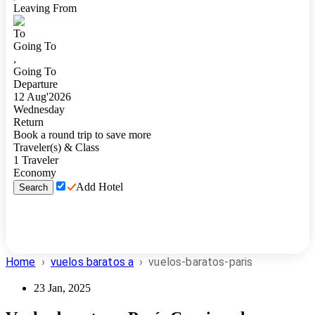
Leaving From
To
Going To
,
Going To
Departure
12
Aug
'
2026
Wednesday
Return
Book a round trip to save more
Traveler(s) & Class
1
Traveler
Economy
Add Hotel
Search
Home
›
vuelos baratos a
›
vuelos-baratos-paris
23 Jan, 2025