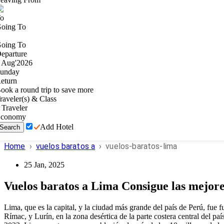
o
oing To
oing To
eparture
Aug
'
2026
unday
eturn
ook a round trip to save more
raveler(s) & Class
Traveler
conomy
Add Hotel
Search
Home
›
vuelos baratos a
›
vuelos-baratos-lima
25 Jan, 2025
Vuelos baratos a Lima Consigue las mejore
Lima, que es la capital, y la ciudad más grande del país de Perú, fue 
Rímac, y Lurín, en la zona desértica de la parte costera central del p