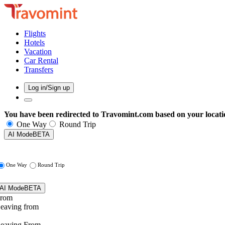
Flights
Hotels
Vacation
Car Rental
Transfers
Log in/Sign up
You have been redirected to
Travomint.com
based on your locati
One Way
Round Trip
AI Mode
BETA
One Way
Round Trip
AI Mode
BETA
rom
eaving from
eaving From