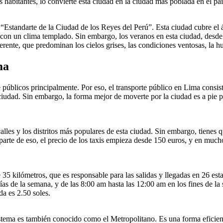
 habitantes, lo convierte esta ciudad en la ciudad más poblada en el p
Estandarte de la Ciudad de los Reyes del Perú”. Esta ciudad cubre el á
a con un clima templado. Sin embargo, los veranos en esta ciudad, desde 
iferente, que predominan los cielos grises, las condiciones ventosas, la 
ma
 públicos principalmente. Por eso, el transporte público en Lima consis
ciudad. Sin embargo, la forma mejor de moverte por la ciudad es a pie
alles y los distritos más populares de esta ciudad. Sin embargo, tienes 
arte de eso, el precio de los taxis empieza desde 150 euros, y en muchos 
35 kilómetros, que es responsable para las salidas y llegadas en 26 esta
as de la semana, y de las 8:00 am hasta las 12:00 am en los fines de la 
da es 2.50 soles.
tema es también conocido como el Metropolitano. Es una forma eficiente 