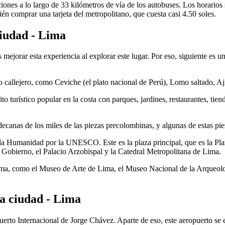
iones a lo largo de 33 kilómetros de vía de los autobuses. Los horarios 
bién comprar una tarjeta del metropolitano, que cuesta casi 4.50 soles.
ciudad - Lima
mejorar esta experiencia al explorar este lugar. Por eso, siguiente es un
o callejero, como Ceviche (el plato nacional de Perú), Lomo saltado, Aj
to turístico popular en la costa con parques, jardines, restaurantes, ti
canas de los miles de las piezas precolombinas, y algunas de estas pie
e la Humanidad por la UNESCO. Este es la plaza principal, que es la Pl
e Gobierno, el Palacio Arzobispal y la Catedral Metropolitana de Lima.
Lima, como el Museo de Arte de Lima, el Museo Nacional de la Arqueo
la ciudad - Lima
erto Internacional de Jorge Chávez. Aparte de eso, este aeropuerto se 