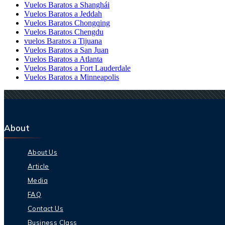
Vuelos Baratos a Shanghái
Vuelos Baratos a Jeddah
Vuelos Baratos Chongqing
Vuelos Baratos Chengdu
vuelos Baratos a Tijuana
Vuelos Baratos a San Juan
Vuelos Baratos a Atlanta
Vuelos Baratos a Fort Lauderdale
Vuelos Baratos a Minneapolis
About
About Us
Article
Media
FAQ
Contact Us
Business Class