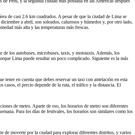
aís de Perú, y la segunda ciudad más poblada en las Américas después
rea de casi 2.6 km cuadrados. A pesar de que la ciudad de Lima se
diciembre a abril, son soleados, calurosos y húmedos y, por otro lado,
humedad más alta y las temperaturas más frescas.
te de los autobuses, microbuses, taxis, y mototaxis. Además, los
 porque Lima puede resultar un poco complicado. Siguiente es la más
que tener en cuenta que debes reservar un taxi con antelación en esta
casos, el precio depende de la ruta, el tráfico y la distancia. El
ciones de metro. Aparte de eso, los horarios de metro son diferentes
semana. Para los días de festivales, los horarios son similares como los
de moverte por la ciudad para explorar diferentes distritos, y varios