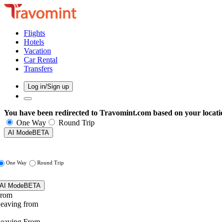
Flights
Hotels
Vacation
Car Rental
Transfers
Log in/Sign up
You have been redirected to
Travomint.com
based on your locati
One Way
Round Trip
AI Mode
BETA
One Way
Round Trip
AI Mode
BETA
rom
eaving from
eaving From