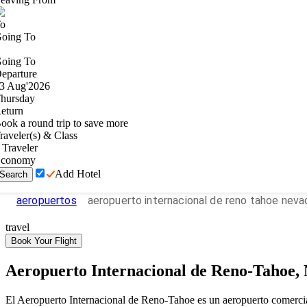
o
oing To
oing To
eparture
3
Aug
'
2026
hursday
eturn
ook a round trip to save more
raveler(s) & Class
Traveler
conomy
Add Hotel
Search
aeropuertos
aeropuerto internacional de reno tahoe neva
travel
Book Your Flight
Aeropuerto Internacional de Reno-Tahoe,
El Aeropuerto Internacional de Reno-Tahoe es un aeropuerto comerci