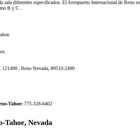
cada sala diferentes especificados. El Aeropuerto Internacional de Reno
como B y C .
Tahoe
os.
OX 121490 , Reno Nevada, 89510-2490
Reno-Tahoe:
775-328-6402
o-Tahoe, Nevada