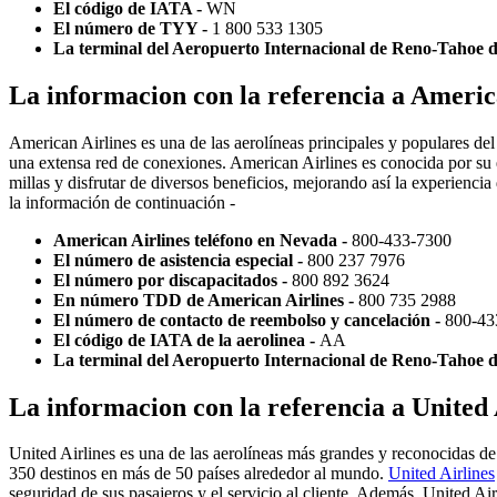
El código de IATA -
WN
El número de TYY -
1 800 533 1305
La terminal del Aeropuerto Internacional de Reno-Tahoe d
La informacion con la referencia a Americ
American Airlines es una de las aerolíneas principales y populares d
una extensa red de conexiones. American Airlines es conocida por su 
millas y disfrutar de diversos beneficios, mejorando así la experiencia
la información de continuación -
American Airlines teléfono en Nevada -
800-433-7300
El número de asistencia especial -
800 237 7976
El número por discapacitados -
800 892 3624
En número TDD de American Airlines -
800 735 2988
El número de contacto de reembolso y cancelación -
800-43
El código de IATA de la aerolinea -
AA
La terminal del Aeropuerto Internacional de Reno-Tahoe 
La informacion con la referencia a United
United Airlines es una de las aerolíneas más grandes y reconocidas d
350 destinos en más de 50 países alrededor al mundo.
United Airlines
seguridad de sus pasajeros y el servicio al cliente. Además, United 