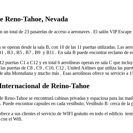
 de Reno-Tahoe, Nevada
 un total de 23 pasarelas de acceso a aeronaves . El salón VIP Escape L
 se operan desde la sala B, con 10 de las 11 puertas utilizadas. Las aer
 B1 , B3 , B5 , B7 , B9 y B11 . En sala B puede encontrar reclamo de e
2 puertas C1 a C12 y en total 6 aerolíneas operan en sala C que incluye
 las puertas de C8 , C9 , C10, C12 , United Airlines que utiliza las puert
de alta Montañana y mucho más . Esas aerolíneas ofrece su servicio a 15
 Internacional de Reino-Tahoe
de Reno-Tahoe se encontrará cabinas privadas y espaciosa para las madr
 Puede encontrar capsules en cada vestíbulo; Vestíbulo B cerca de la p
frece a sus clientes el servicio de WIFI gratuito en todo el edificio ter
con el Wifi.