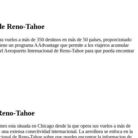
l de Reno-Tahoe
era vuelos a más de 350 destinos en más de 50 países, proporcionado
n tiene un programa AAdvantage que permite a los viajeros acumular
 el Aeropuerto Internacional de Reno-Tahoe para que pueda encontrar
e Reno-Tahoe
ines esta situada en Chicago desde la que opera sus vuelos a más de
 una extensa conectividad internacional. La aerolínea se enfoca en la
nacional de Reno-Tahoe sobre que puedes encontrar la informacion de