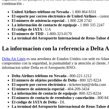
continuación -
United Airlines​​​​​​​ teléfono en Nevada -
1 800 864 8331
El soporte por correo electrónico de United Airlines -
custo
El número de asistencia especial -
1 800 228 2742
La información de contacto de equipaje -
1 800 335 2247
El código de IATA -
UA
El número de TDD -
1-800-323-0170
La terminal del Aeropuerto Internacional de Reno-Tahoe d
La informacion con la referencia a Delta 
Delta Air Lines
es una aerolinea de Estados Unidos con sede en Atlant
compromiso con la seguridad, la puntualidad y la atención al cliente
informacion sobre Delta en el Aeropuerto RNO-
Delta Airlines​​​​​​​ teléfono en Nevada
- 800-221-1212
El número de objetos perdidos de Delta -
800 325 8224
El soporte por correo electrónico -
ticketreciept@delta.com
El número de asistencia especial -
404-209-3434
La información de contacto de equipaje-
800-325-8224
El número de contacto de reembolso y cancelación -
800 84
El código de IATA de Delta -
DL
La terminal del Aeropuerto Internacional de Reno-Tahoe d