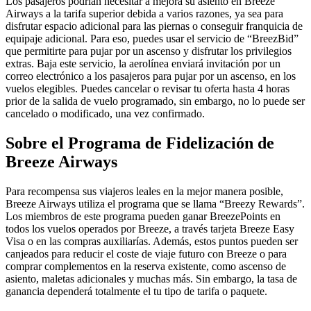
Los pasajeros podrían necesitar a mejora su asiento en Breeze
Airways a la tarifa superior debida a varios razones, ya sea para
disfrutar espacio adicional para las piernas o conseguir franquicia de
equipaje adicional. Para eso, puedes usar el servicio de “BreezBid”
que permitirte para pujar por un ascenso y disfrutar los privilegios
extras. Baja este servicio, la aerolínea enviará invitación por un
correo electrónico a los pasajeros para pujar por un ascenso, en los
vuelos elegibles. Puedes cancelar o revisar tu oferta hasta 4 horas
prior de la salida de vuelo programado, sin embargo, no lo puede ser
cancelado o modificado, una vez confirmado.
Sobre el Programa de Fidelización de
Breeze Airways
Para recompensa sus viajeros leales en la mejor manera posible,
Breeze Airways utiliza el programa que se llama “Breezy Rewards”.
Los miembros de este programa pueden ganar BreezePoints en
todos los vuelos operados por Breeze, a través tarjeta Breeze Easy
Visa o en las compras auxiliarías. Además, estos puntos pueden ser
canjeados para reducir el coste de viaje futuro con Breeze o para
comprar complementos en la reserva existente, como ascenso de
asiento, maletas adicionales y muchas más. Sin embargo, la tasa de
ganancia dependerá totalmente el tu tipo de tarifa o paquete.