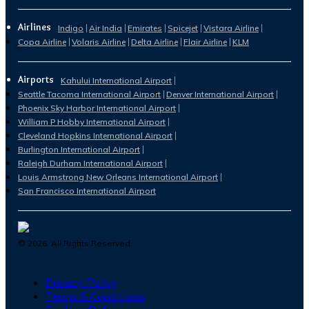
Airlines
Indigo
Air India
Emirates
Spicejet
Vistara Airline
Copa Airline
Volaris Airline
Delta Airline
Flair Airline
KLM
Airports
Kahului International Airport
Seattle Tacoma International Airport
Denver International Airport
Phoenix Sky Harbor International Airport
William P Hobby International Airport
Cleveland Hopkins International Airport
Burlington International Airport
Raleigh Durham International Airport
Louis Armstrong New Orleans International Airport
San Francisco International Airport
©
2026
. All Rights Reserved.
Privacy Policy
Terms & Conditions