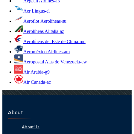
Aegean Airlines
-
a3
Aer Lingus
-
el
Aeroflot Aerolíneas
-
su
Aerolíneas Alitalia
-
az
Aerolíneas del Este de China
-
mu
Aeroméxico Airlines
-
am
Aeropostal Alas de Venezuela
-
cw
Air Arabia
-
g9
Air Canada
-
ac
About
About Us