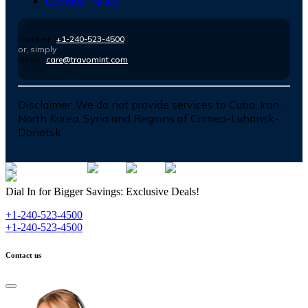
Cookies Policy
Number :
+1-240-523-4500
or, simply
Email :
care@travomint.com
Disclaimer:
We do not provide services to Cuba, Iran,
North Korea, Syria and Regions of Crimea-Luhansk-
Donetsk
Dial In for Bigger Savings: Exclusive Deals!
+1-240-523-4500
+1-240-523-4500
Contact us