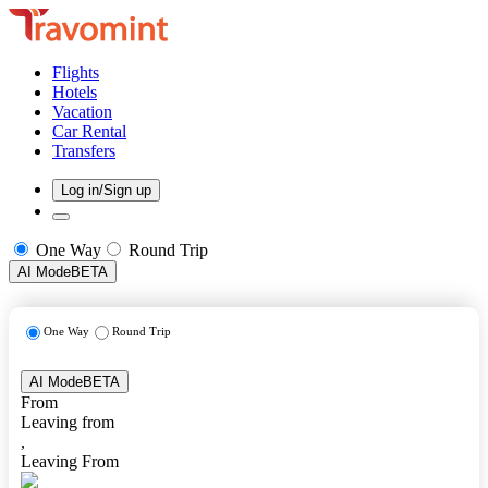
Flights
Hotels
Vacation
Car Rental
Transfers
Log in/Sign up
One Way
Round Trip
AI Mode
BETA
One Way
Round Trip
AI Mode
BETA
From
Leaving from
,
Leaving From